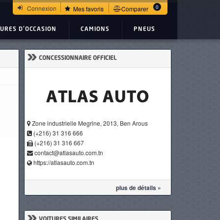
0
Connexion
Mes favoris
Comparer
TURES D'OCCASION
CAMIONS
PNEUS
»
CONCESSIONNAIRE OFFICIEL
Zone industrielle Megrine, 2013, Ben Arous
(+216) 31 316 666
(+216) 31 316 667
contact@atlasauto.com.tn
https://atlasauto.com.tn
plus de détails »
»
VOITURES SIMILAIRES