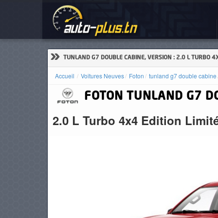
Voi
ACCUEIL
ACTUALITÉS
»
TUNLAND G7 DOUBLE CABINE, VERSION : 2.0 L TURBO 4X
Accueil
Voitures Neuves
Foton
tunland g7 double cabine
FOTON
TUNLAND G7 D
VOITURES
NEUVES
2.0 L Turbo 4x4 Edition Limit
VOITURES
D'OCCASION
CAMIONS