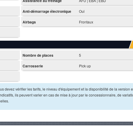
Assistance au freinage
AFU | EBA | EBD
Anti-démarrage électronique
Oui
Airbags
Frontaux
Nombre de places
5
Carrosserie
Pick up
s devez vérifier les tarifs, le niveau d'équipement et la disponibilité de la version e
dicatifs, ils peuvent varier en cas de mise à jour par le concessionnaire, de variat
elles.