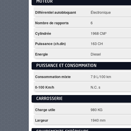
MOTEUR
Différentiel autobloquant
Électronique
Nombre de rapports
6
Cylindrée
1968 CM³
Puissance (ch.din)
163 CH
Energie
Diesel
PUISSANCE ET CONSOMMATION
Consommation mixte
7.9 L/100 km
0-100 Km/h
N.C. s
CARROSSERIE
Charge utile
980 KG
Largeur
1940 mm