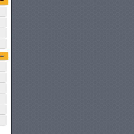
GWM POER MT
à partir de :
107 900 DT
FODAY F22 D
à partir de :
109 800 DT