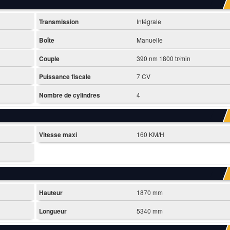
Transmission
Intégrale
Boîte
Manuelle
Couple
390 nm 1800 tr/min
Puissance fiscale
7 CV
Nombre de cylindres
4
Vitesse maxi
160 KM/H
Hauteur
1870 mm
Longueur
5340 mm