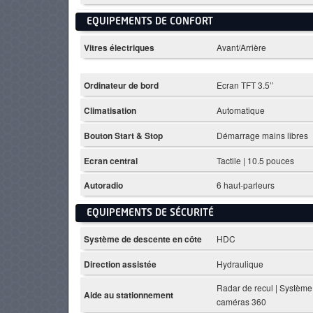
EQUIPEMENTS DE CONFORT
Vitres électriques
Avant/Arrière
Ordinateur de bord
Ecran TFT 3.5’’
Climatisation
Automatique
Bouton Start & Stop
Démarrage mains libres
Ecran central
Tactile | 10.5 pouces
Autoradio
6 haut-parleurs
EQUIPEMENTS DE SÉCURITÉ
Système de descente en côte
HDC
Direction assistée
Hydraulique
Radar de recul | Système
Aide au stationnement
caméras 360