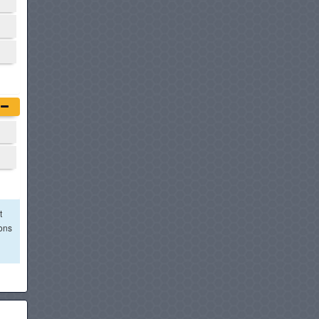
t
ions