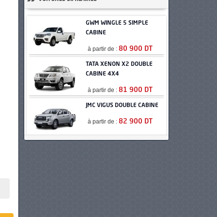
GWM WINGLE 5 SIMPLE
CABINE
à partir de :
80 900 DT
TATA XENON X2 DOUBLE
CABINE 4X4
à partir de :
81 900 DT
JMC VIGUS DOUBLE CABINE
à partir de :
82 900 DT
PEUGEOT LANDTREK
DOUBLE CABINE
à partir de :
85 990 DT
GWM WINGLE 5 DOUBLE
CABINE
à partir de :
87 500 DT