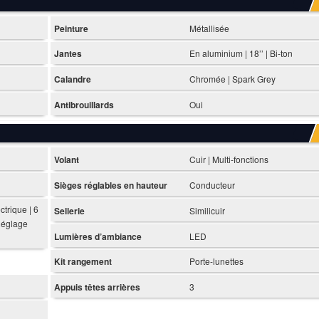
Peinture
Métallisée
Jantes
En aluminium | 18’’ | Bi-ton
Calandre
Chromée | Spark Grey
Antibrouillards
Oui
Volant
Cuir | Multi-fonctions
Sièges réglables en hauteur
Conducteur
trique | 6
Sellerie
Similicuir
 Réglage
Lumières d’ambiance
LED
Kit rangement
Porte-lunettes
Appuis têtes arrières
3