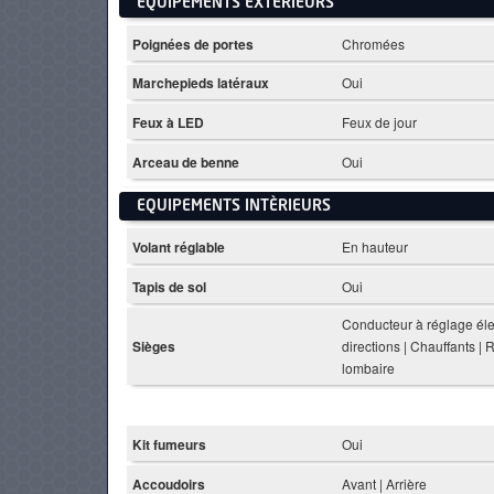
EQUIPEMENTS EXTÈRIEURS
Poignées de portes
Chromées
Marchepieds latéraux
Oui
Feux à LED
Feux de jour
Arceau de benne
Oui
EQUIPEMENTS INTÈRIEURS
Volant réglable
En hauteur
Tapis de sol
Oui
Conducteur à réglage élec
Sièges
directions | Chauffants |
lombaire
Kit fumeurs
Oui
Accoudoirs
Avant | Arrière