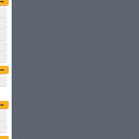
DONGFENG RICH 6
à partir de :
88 700 DT
CHERY HIMLA
à partir de :
89 900 DT
WALLYSCAR ANNIBAL
à partir de :
91 700 DT
FODAY F22 S
à partir de :
99 500 DT
JAC T8 PRO DOUBLE
CABINE
à partir de :
105 000 DT