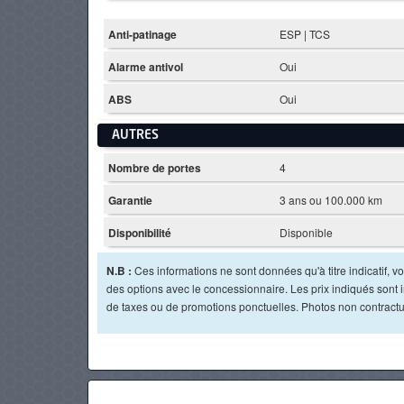
Anti-patinage
ESP | TCS
Alarme antivol
Oui
ABS
Oui
AUTRES
Nombre de portes
4
Garantie
3 ans ou 100.000 km
Disponibilité
Disponible
N.B :
Ces informations ne sont données qu'à titre indicatif, vou
des options avec le concessionnaire. Les prix indiqués sont in
de taxes ou de promotions ponctuelles. Photos non contractu