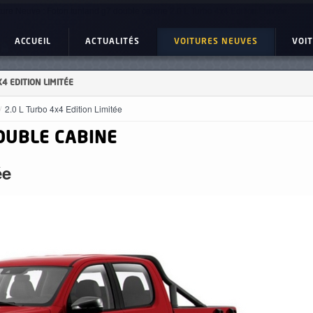
ture Neuve : Foton tunland g7 double cabine 2.0 L Turbo 4x4 Edition Limitée
ACCUEIL
ACTUALITÉS
VOITURES NEUVES
VOI
4 EDITION LIMITÉE
2.0 L Turbo 4x4 Edition Limitée
OUBLE CABINE
ée