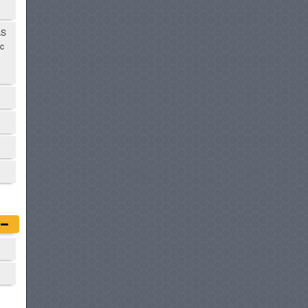
AS
ec