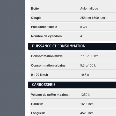
Boîte
Automatique
Couple
258 nm 1500 tr/min
Puissance fiscale
8 CV
Nombre de cylindres
4
PUISSANCE ET CONSOMMATION
Consommation mixte
7.1 L/100 km
Consommation urbaine
9.3 L/100 km
0-100 Km/h
10.5 s
CARROSSERIE
Volume du coffre maximal
1350 L
Hauteur
1615 mm
Longueur
4525 mm