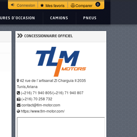
0
Connexion
Mes favoris
Comparer
TURES D'OCCASION
CAMIONS
PNEUS
»
CONCESSIONNAIRE OFFICIEL
42 rue de l`artisanat ZI Charguia II 2035
Tunis,Ariana
(+216) 71 940 805/(+216) 71 940 807
(+216) 70 258 732
contact@tlm-motor.com
https://www.tlm-motor.com/