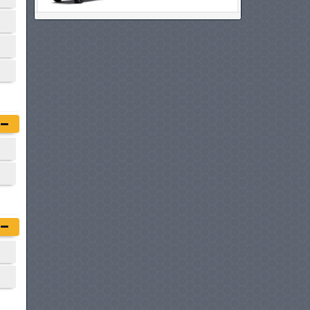
CHERY I03
à partir de :
76 900 DT
ŠKODA KUSHAQ
à partir de :
78 980 DT
CHERY TIGGO 4 HEV
à partir de :
79 900 DT
HYUNDAI BAYON
à partir de :
79 950 DT
MG MOTORS ZS
à partir de :
79 950 DT