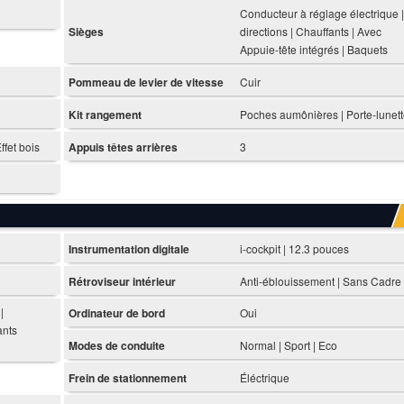
Conducteur à réglage électrique |
Sièges
directions | Chauffants | Avec
Appuie-tête intégrés | Baquets
Pommeau de levier de vitesse
Cuir
Kit rangement
Poches aumônières | Porte-lunet
ffet bois
Appuis têtes arrières
3
Instrumentation digitale
i-cockpit | 12.3 pouces
Rétroviseur intérieur
Anti-éblouissement | Sans Cadre
|
Ordinateur de bord
Oui
ants
Modes de conduite
Normal | Sport | Eco
Frein de stationnement
Éléctrique