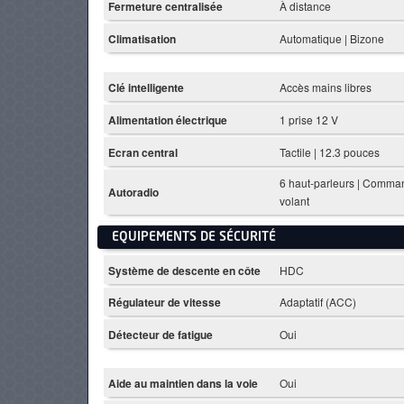
Fermeture centralisée
À distance
Climatisation
Automatique | Bizone
Clé intelligente
Accès mains libres
Alimentation électrique
1 prise 12 V
Ecran central
Tactile | 12.3 pouces
6 haut-parleurs | Comma
Autoradio
volant
EQUIPEMENTS DE SÉCURITÉ
Système de descente en côte
HDC
Régulateur de vitesse
Adaptatif (ACC)
Détecteur de fatigue
Oui
Aide au maintien dans la voie
Oui