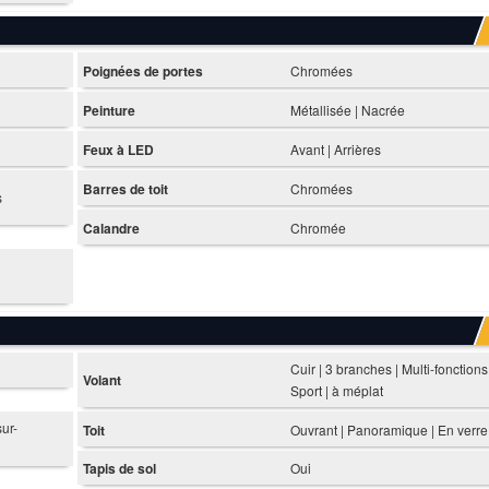
Poignées de portes
Chromées
Peinture
Métallisée | Nacrée
Feux à LED
Avant | Arrières
Barres de toit
Chromées
s
Calandre
Chromée
Cuir | 3 branches | Multi-fonctions 
Volant
Sport | à méplat
sur-
Toit
Ouvrant | Panoramique | En verre
Tapis de sol
Oui