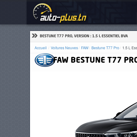
Voi
ACCUEIL
ACTUALITÉS
»
BESTUNE T77 PRO, VERSION : 1.5 L ESSENTIEL BVA
Accueil
Voitures Neuves
FAW
Bestune T77 Pro
1.5 L Es
FAW
BESTUNE T77 PR
VOITURES
NEUVES
VOITURES
D'OCCASION
CAMIONS