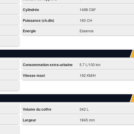
Cylindrée
1498 CM³
Puissance (ch.din)
160 CH
Energie
Essence
Consommation extra-urbaine
5.7 L/100 km
Vitesse maxi
192 KM/H
Volume du coffre
342 L
Largeur
1845 mm