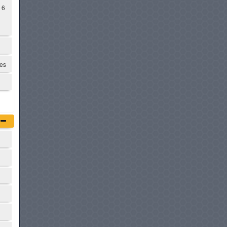
 6
tes