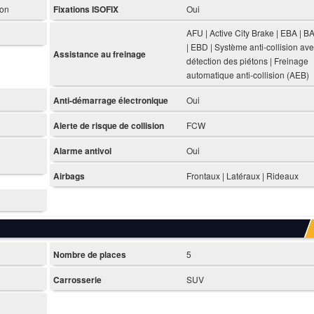
ion
Fixations ISOFIX
Oui
AFU | Active City Brake | EBA | B
| EBD | Système anti-collision av
Assistance au freinage
détection des piétons | Freinage
automatique anti-collision (AEB)
Anti-démarrage électronique
Oui
Alerte de risque de collision
FCW
Alarme antivol
Oui
Airbags
Frontaux | Latéraux | Rideaux
Nombre de places
5
Carrosserie
SUV