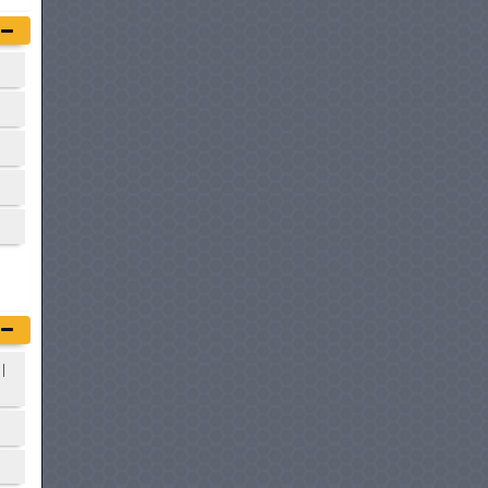
SEAT ARONA
à partir de :
79 980 DT
OMODA & JAECOO E5
à partir de :
83 900 DT
MG MOTORS S5
à partir de :
84 950 DT
CHEVROLET GROOVE
à partir de :
85 825 DT
|