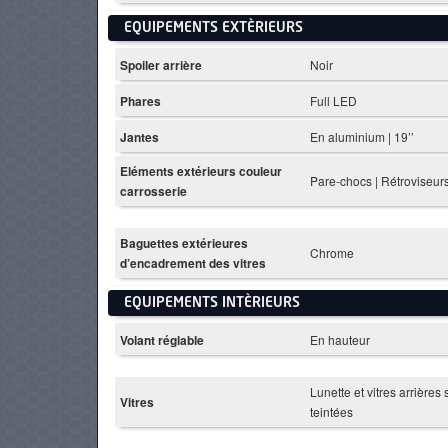
EQUIPEMENTS EXTÈRIEURS
Spoiler arrière
Noir
Phares
Full LED
Jantes
En aluminium | 19’’
Eléments extérieurs couleur
Pare-chocs | Rétroviseur
carrosserie
Baguettes extérieures
Chrome
d’encadrement des vitres
EQUIPEMENTS INTÈRIEURS
Volant réglable
En hauteur
Lunette et vitres arrières 
Vitres
teintées