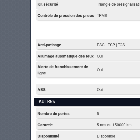
Kit sécurité
Triangle de présignalisat
Contrôle de pression des pneus
TPMS
Anti-patinage
ESC | ESP | TCS
Allumage automatique des feux
Oui
Alerte de franchissement de
Oui
ligne
ABS
Oui
AUTRES
Nombre de portes
5
Garantie
5 ans ou 150000 km
Disponibilité
Disponible