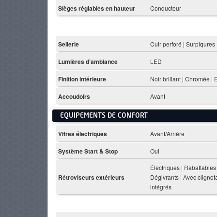
Sièges réglables en hauteur
Conducteur
Sellerie
Cuir perforé | Surpiqures
Lumières d’ambiance
LED
Finition intérieure
Noir brillant | Chromée | E
Accoudoirs
Avant
EQUIPEMENTS DE CONFORT
Vitres électriques
Avant/Arrière
Système Start & Stop
Oui
Électriques | Rabattables 
Rétroviseurs extérieurs
Dégivrants | Avec clignot
intégrés