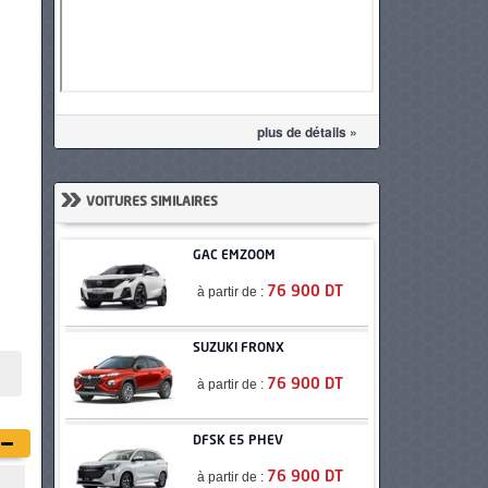
plus de détails »
»
VOITURES SIMILAIRES
GAC EMZOOM
à partir de :
76 900 DT
SUZUKI FRONX
à partir de :
76 900 DT
DFSK E5 PHEV
à partir de :
76 900 DT