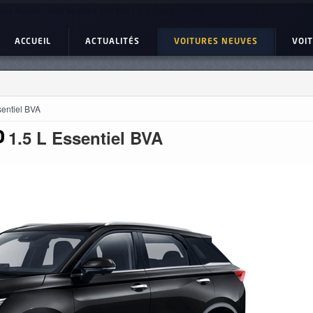
ture Neuve : FAW Bestune T77 Pro 1.5 L Essentiel BVA
ACCUEIL
ACTUALITÉS
VOITURES NEUVES
VOI
sentiel BVA
1.5 L Essentiel BVA
O