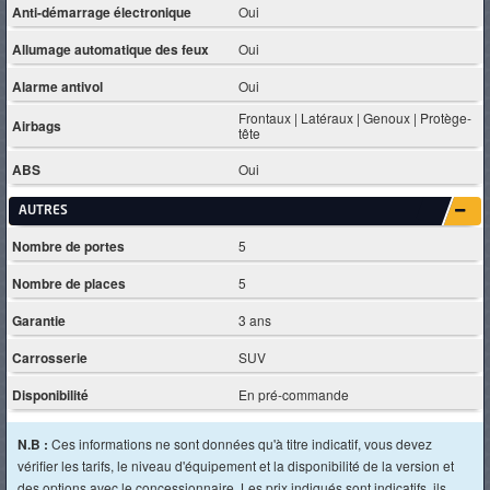
Anti-démarrage électronique
Oui
Allumage automatique des feux
Oui
Alarme antivol
Oui
Frontaux | Latéraux | Genoux | Protège-
Airbags
tête
ABS
Oui
AUTRES
Nombre de portes
5
Nombre de places
5
Garantie
3 ans
Carrosserie
SUV
Disponibilité
En pré-commande
N.B :
Ces informations ne sont données qu'à titre indicatif, vous devez
vérifier les tarifs, le niveau d'équipement et la disponibilité de la version et
des options avec le concessionnaire. Les prix indiqués sont indicatifs, ils