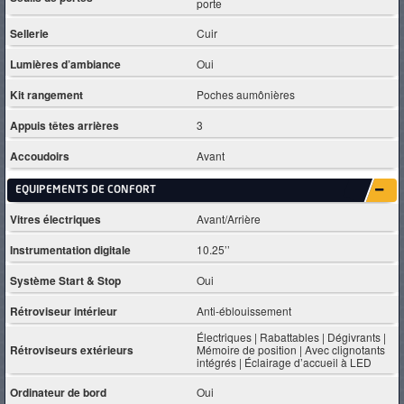
porte
Sellerie
Cuir
Lumières d’ambiance
Oui
Kit rangement
Poches aumônières
Appuis têtes arrières
3
Accoudoirs
Avant
EQUIPEMENTS DE CONFORT
Vitres électriques
Avant/Arrière
Instrumentation digitale
10.25’’
Système Start & Stop
Oui
Rétroviseur intérieur
Anti-éblouissement
Électriques | Rabattables | Dégivrants |
Rétroviseurs extérieurs
Mémoire de position | Avec clignotants
intégrés | Éclairage d’accueil à LED
Ordinateur de bord
Oui