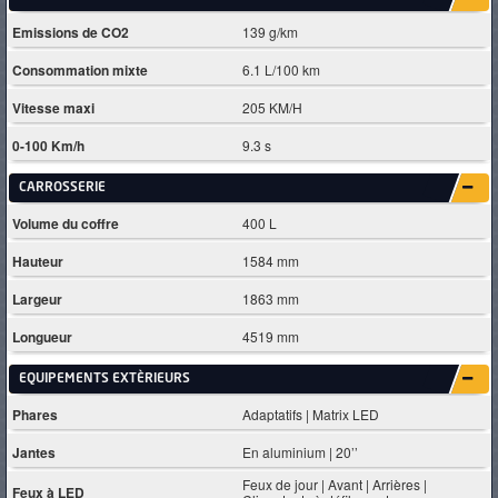
Emissions de CO2
139 g/km
Consommation mixte
6.1 L/100 km
Vitesse maxi
205 KM/H
0-100 Km/h
9.3 s
CARROSSERIE
Volume du coffre
400 L
Hauteur
1584 mm
Largeur
1863 mm
Longueur
4519 mm
EQUIPEMENTS EXTÈRIEURS
Phares
Adaptatifs | Matrix LED
Jantes
En aluminium | 20’’
Feux de jour | Avant | Arrières |
Feux à LED