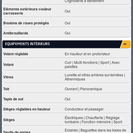
Clignotants à défilement
Eléments extérieurs couleur
Oui
carrosserie
Boulons de roues protégés
Oui
Antibrouillards
Oui
EQUIPEMENTS INTÈRIEURS
Volant réglable
En hauteur et en profondeur
Cuir | Multi-fonctions | Sport | Avec
Volant
palettes
Lunette et vitres arrières sur-teintées |
Vitres
Athermiques
Toit
Ouvrant | Panoramique
Tapis de sol
Oui
Sièges réglables en hauteur
Conducteur et passager
Électriques | Chauffants | Réglage
Sièges
lombaire | Fonction mémoire | Sport
Eclairés | Baguettes dans les baies de
Seuils de portes