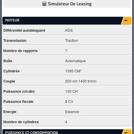
Simulateur De Leasing
MOTEUR
Différentiel autobloquant
XDS
Transmission
Traction
Nombre de rapports
7
Boîte
Automatique
Cylindrée
1395 CM³
Couple
250 nm 1400 tr/min
Puissance (ch.din)
150 CH
Puissance fiscale
8 CV
Energie
Essence
Nombre de cylindres
4
PUISSANCE ET CONSOMMATION