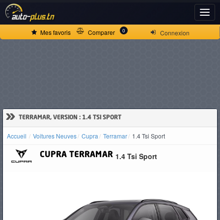
ACCUEIL
0
Mes favoris
Comparer
Connexion
ACTUALITÉS
VOITURES
NEUVES
»
TERRAMAR, VERSION : 1.4 TSI SPORT
Accueil
Voitures Neuves
Cupra
Terramar
1.4 Tsi Sport
VOITURES
CUPRA
TERRAMAR
1.4 Tsi Sport
D'OCCASION
CAMIONS