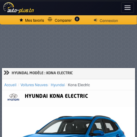
ACCUEIL
0
Mes favoris
Comparer
Connexion
ACTUALITÉS
VOITURES
NEUVES
»
HYUNDAI, MODÈLE : KONA ELECTRIC
Accueil
Voitures Neuves
Hyundai
Kona Electric
VOITURES
HYUNDAI
KONA ELECTRIC
D'OCCASION
CAMIONS