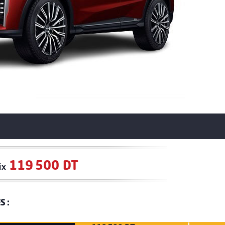
119 500 DT
ix
S :