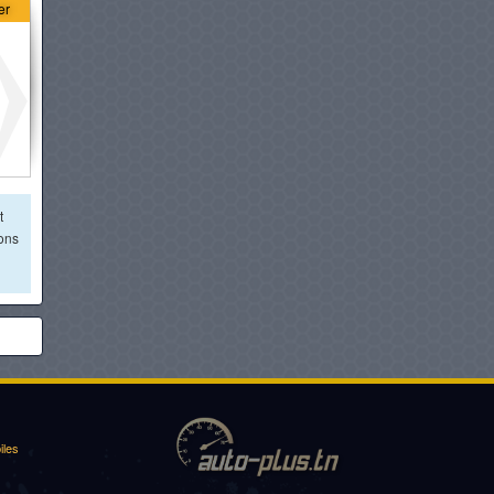
VOLKSWAGEN T-CROSS
er
à partir de :
74 980 DT
SUZUKI FRONX
à partir de :
76 900 DT
DFSK E5 PHEV
t
à partir de :
76 900 DT
ions
CHERY I03
à partir de :
76 900 DT
GAC EMZOOM
à partir de :
76 900 DT
iles
ŠKODA KUSHAQ