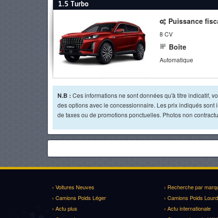
1.5 Turbo
Puissance fisc
8 CV
Boîte
Automatique
N.B :
Ces informations ne sont données qu'à titre indicatif, vou
des options avec le concessionnaire. Les prix indiqués sont in
de taxes ou de promotions ponctuelles. Photos non contractue
› Voitures Neuves
› Recherche par marq
› Camions Poids Léger
› Camions Poids Lourd
› Actu plus
› Actu internationale