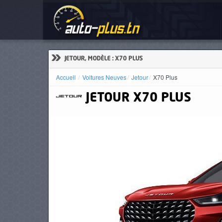
Voi
ACCUEIL
ACTUALITÉS
»
JETOUR, MODÈLE : X70 PLUS
Accueil
Voitures Neuves
Jetour
X70 Plus
JETOUR
X70 PLUS
VOITURES
NEUVES
VOITURES
D'OCCASION
CAMIONS