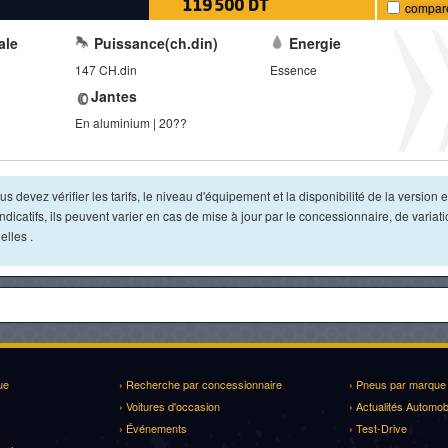
119 500 DT
compar
ale
Puissance(ch.din)
Energie
147 CH.din
Essence
Jantes
En aluminium | 20??
s devez vérifier les tarifs, le niveau d'équipement et la disponibilité de la version e
dicatifs, ils peuvent varier en cas de mise à jour par le concessionnaire, de variat
lles .
ue
› Recherche par concessionnaire
› Pneus par marque
› Voitures d'occasion
› Actualités Automob
› Événements
› Test-Drive