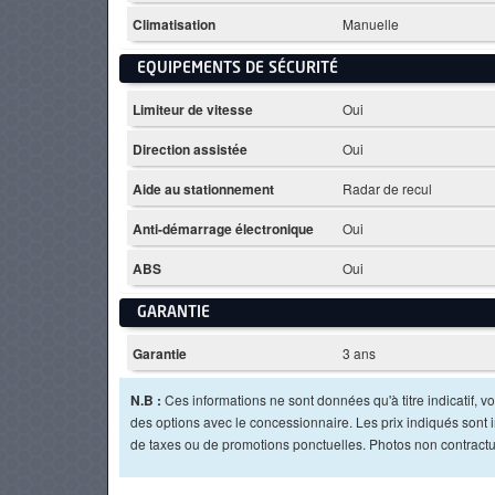
Climatisation
Manuelle
EQUIPEMENTS DE SÉCURITÉ
Limiteur de vitesse
Oui
Direction assistée
Oui
Aide au stationnement
Radar de recul
Anti-démarrage électronique
Oui
ABS
Oui
GARANTIE
Garantie
3 ans
N.B :
Ces informations ne sont données qu'à titre indicatif, vou
des options avec le concessionnaire. Les prix indiqués sont in
de taxes ou de promotions ponctuelles. Photos non contractu