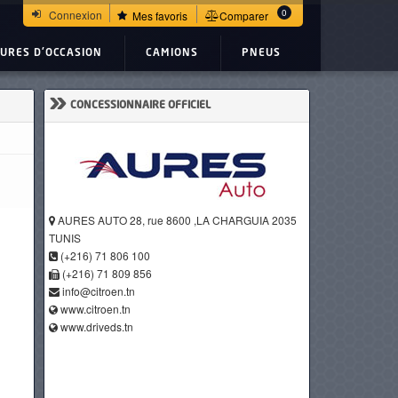
0
Connexion
Mes favoris
Comparer
TURES D'OCCASION
CAMIONS
PNEUS
»
CONCESSIONNAIRE OFFICIEL
AURES AUTO 28, rue 8600 ,LA CHARGUIA 2035
TUNIS
(+216) 71 806 100
(+216) 71 809 856
info@citroen.tn
www.citroen.tn
www.driveds.tn