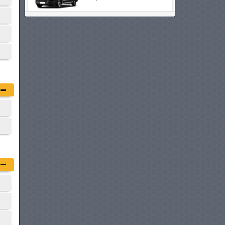
RENAULT MASTER
à partir de :
84 900 DT
VOLKSWAGEN UTILITAIRES
CADDY CARGO
à partir de :
84 980 DT
FIAT SCUDO FOURGON
à partir de :
86 400 DT
CENNTRO LOGISTAR 260
à partir de :
88 600 DT
PEUGEOT EXPERT
à partir de :
88 900 DT