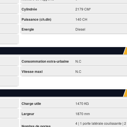
Cylindrée
2179 CM³
Puissance (ch.din)
140 CH
Energie
Diesel
Consommation extra-urbaine
N.C
Vitesse maxi
N.C
Charge utile
1470 KG
Largeur
1870 mm
4 | 1 porte latérale coulissante | 2
Nombre de portes