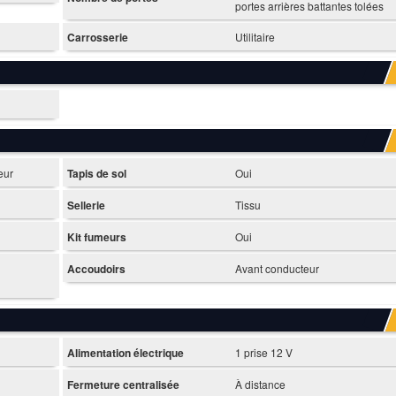
portes arrières battantes tolées
Carrosserie
Utilitaire
eur
Tapis de sol
Oui
Sellerie
Tissu
Kit fumeurs
Oui
Accoudoirs
Avant conducteur
Alimentation électrique
1 prise 12 V
Fermeture centralisée
À distance