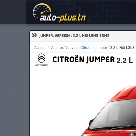
Voi
ACCUEIL
ACTUALITÉS
»
JUMPER, VERSION : 2.2 L HDI L3H3 15M3
Accueil
Voitures Neuves
Citroën
jumper
2.2 L Hdi L3h3
2.2 L
CITROËN
JUMPER
VOITURES
NEUVES
VOITURES
D'OCCASION
CAMIONS