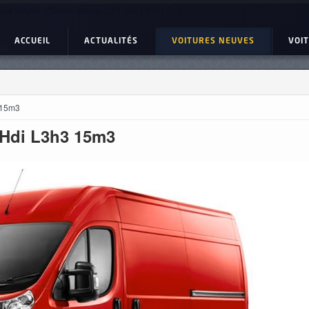
ture Neuve : Citroën jumper 2.2 L Hdi L3h3 15m3
ACCUEIL
ACTUALITÉS
VOITURES NEUVES
VOI
 15m3
 Hdi L3h3 15m3