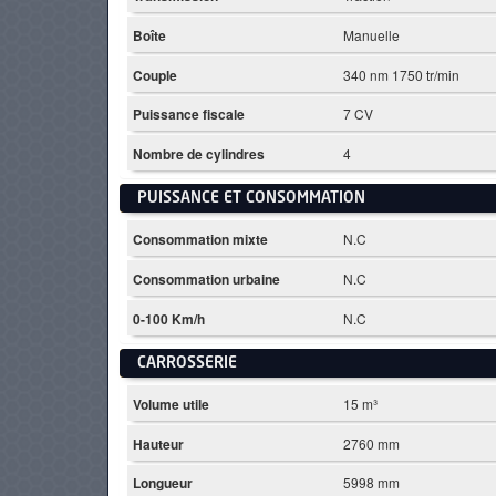
Boîte
Manuelle
Couple
340 nm 1750 tr/min
Puissance fiscale
7 CV
Nombre de cylindres
4
PUISSANCE ET CONSOMMATION
Consommation mixte
N.C
Consommation urbaine
N.C
0-100 Km/h
N.C
CARROSSERIE
Volume utile
15 m³
Hauteur
2760 mm
Longueur
5998 mm