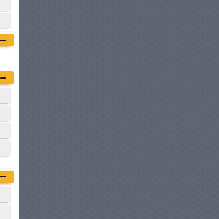
CITROËN JUMPY FOURGON
à partir de :
88 900 DT
FIAT DOBLO COMBI
à partir de :
104 900 DT
PEUGEOT BOXER DOUBLE
CABINE
à partir de :
114 900 DT