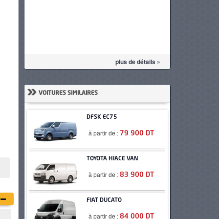
plus de détails »
»
VOITURES SIMILAIRES
DFSK EC75
à partir de :
79 900 DT
TOYOTA HIACE VAN
à partir de :
83 900 DT
FIAT DUCATO
à partir de :
84 000 DT