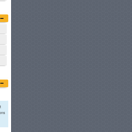
t
ions