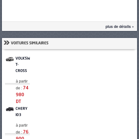
plus de détails »
»
VOITURES SIMILAIRES
VOLKSWAGEN
T-
CROSS
à partir
de :
74
980
DT
CHERY
I03
à partir
de :
76