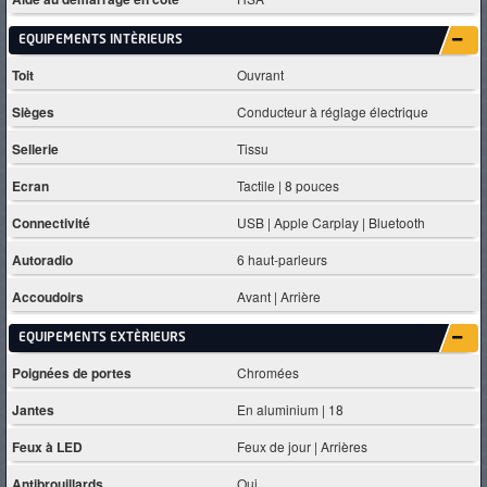
EQUIPEMENTS INTÈRIEURS
Toit
Ouvrant
Sièges
Conducteur à réglage électrique
Sellerie
Tissu
Ecran
Tactile | 8 pouces
Connectivité
USB | Apple Carplay | Bluetooth
Autoradio
6 haut-parleurs
Accoudoirs
Avant | Arrière
EQUIPEMENTS EXTÈRIEURS
Poignées de portes
Chromées
Jantes
En aluminium | 18
Feux à LED
Feux de jour | Arrières
Antibrouillards
Oui