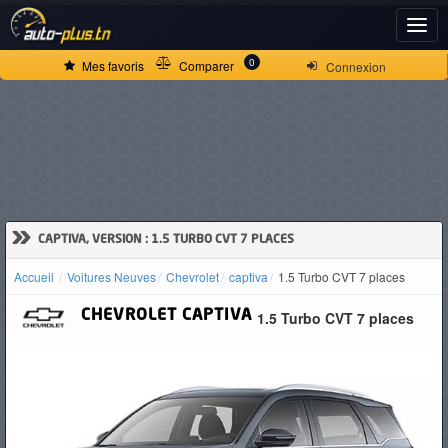
ACCUEIL
0
Mes favoris
Comparer
Connexion
ACTUALITÉS
VOITURES
NEUVES
»
CAPTIVA, VERSION : 1.5 TURBO CVT 7 PLACES
Accueil
Voitures Neuves
Chevrolet
captiva
1.5 Turbo CVT 7 places
VOITURES
CHEVROLET
CAPTIVA
1.5 Turbo CVT 7 places
D'OCCASION
CAMIONS