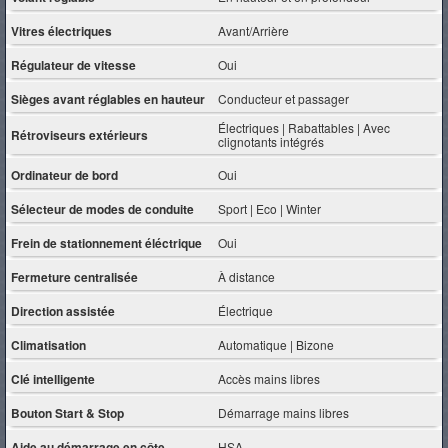
Vitres électriques
Avant/Arrière
Régulateur de vitesse
Oui
Sièges avant réglables en hauteur
Conducteur et passager
Électriques | Rabattables | Avec
Rétroviseurs extérieurs
clignotants intégrés
Ordinateur de bord
Oui
Sélecteur de modes de conduite
Sport | Eco | Winter
Frein de stationnement éléctrique
Oui
Fermeture centralisée
À distance
Direction assistée
Électrique
Climatisation
Automatique | Bizone
Clé intelligente
Accès mains libres
Bouton Start & Stop
Démarrage mains libres
Aide au démarrage en côte
HSA