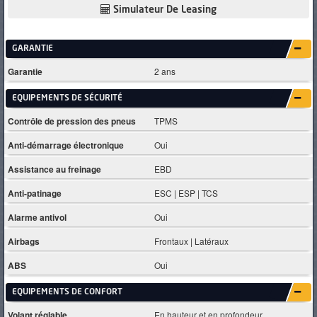
Simulateur De Leasing
GARANTIE
Garantie
2 ans
EQUIPEMENTS DE SÉCURITÉ
Contrôle de pression des pneus
TPMS
Anti-démarrage électronique
Oui
Assistance au freinage
EBD
Anti-patinage
ESC | ESP | TCS
Alarme antivol
Oui
Airbags
Frontaux | Latéraux
ABS
Oui
EQUIPEMENTS DE CONFORT
Volant réglable
En hauteur et en profondeur