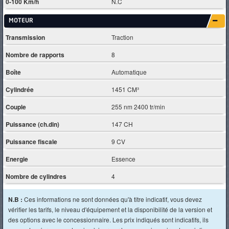
0-100 Km/h
N.C
MOTEUR
Transmission
Traction
Nombre de rapports
8
Boîte
Automatique
Cylindrée
1451 CM³
Couple
255 nm 2400 tr/min
Puissance (ch.din)
147 CH
Puissance fiscale
9 CV
Energie
Essence
Nombre de cylindres
4
N.B :
Ces informations ne sont données qu'à titre indicatif, vous devez
vérifier les tarifs, le niveau d'équipement et la disponibilité de la version et
des options avec le concessionnaire. Les prix indiqués sont indicatifs, ils