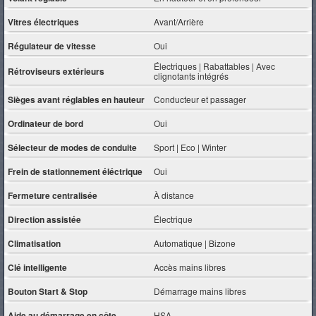
Vitres électriques
Avant/Arrière
Régulateur de vitesse
Oui
Électriques | Rabattables | Avec
Rétroviseurs extérieurs
clignotants intégrés
Sièges avant réglables en hauteur
Conducteur et passager
Ordinateur de bord
Oui
Sélecteur de modes de conduite
Sport | Eco | Winter
Frein de stationnement éléctrique
Oui
Fermeture centralisée
À distance
Direction assistée
Électrique
Climatisation
Automatique | Bizone
Clé intelligente
Accès mains libres
Bouton Start & Stop
Démarrage mains libres
Aide au démarrage en côte
HSA