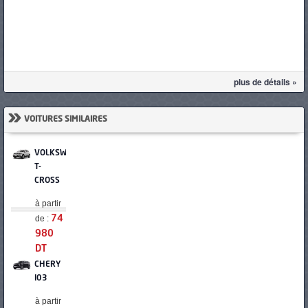
plus de détails »
»
VOITURES SIMILAIRES
VOLKSWAGEN
T-
CROSS
à partir
de :
74
980
DT
CHERY
I03
à partir