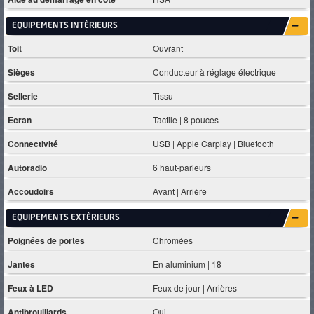
EQUIPEMENTS INTÈRIEURS
Toit
Ouvrant
Sièges
Conducteur à réglage électrique
Sellerie
Tissu
Ecran
Tactile | 8 pouces
Connectivité
USB | Apple Carplay | Bluetooth
Autoradio
6 haut-parleurs
Accoudoirs
Avant | Arrière
EQUIPEMENTS EXTÈRIEURS
Poignées de portes
Chromées
Jantes
En aluminium | 18
Feux à LED
Feux de jour | Arrières
Antibrouillards
Oui