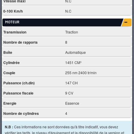
Vitesse maxi
N.C
0-100 Km/h
N.C
MOTEUR
Transmission
Traction
Nombre de rapports
8
Boîte
Automatique
Cylindrée
1451 CM³
Couple
255 nm 2400 tr/min
Puissance (ch.din)
147 CH
Puissance fiscale
9 CV
Energie
Essence
Nombre de cylindres
4
N.B :
Ces informations ne sont données qu'à titre indicatif, vous devez
vérifier les tarifs, le niveau d'équipement et la disponibilité de la version et