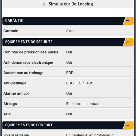
Simulateur De Leasing
GARANTIE
Garantie
2 ans
EQUIPEMENTS DE SÉCURITÉ
Contrôle de pression des pneus
Oui
Anti-démarrage électronique
Oui
Assistance au freinage
EBD
Anti-patinage
ESC | ESP | TCS
Alarme antivol
Oui
Airbags
Frontaux | Latéraux
ABS
Oui
EQUIPEMENTS DE CONFORT
Volant réglable
En hauteur et en profondeur