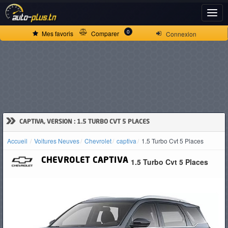
ACCUEIL
0
Mes favoris
Comparer
Connexion
ACTUALITÉS
VOITURES
NEUVES
»
CAPTIVA, VERSION : 1.5 TURBO CVT 5 PLACES
Accueil
Voitures Neuves
Chevrolet
captiva
1.5 Turbo Cvt 5 Places
VOITURES
CHEVROLET
CAPTIVA
1.5 Turbo Cvt 5 Places
D'OCCASION
CAMIONS