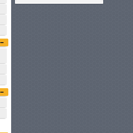
RENAULT MASTER
à partir de :
84 900 DT
VOLKSWAGEN UTILITAIRES
CADDY CARGO
à partir de :
84 980 DT
FIAT SCUDO FOURGON
à partir de :
86 400 DT
PEUGEOT EXPERT
à partir de :
88 900 DT
CITROËN JUMPY FOURGON
à partir de :
88 900 DT