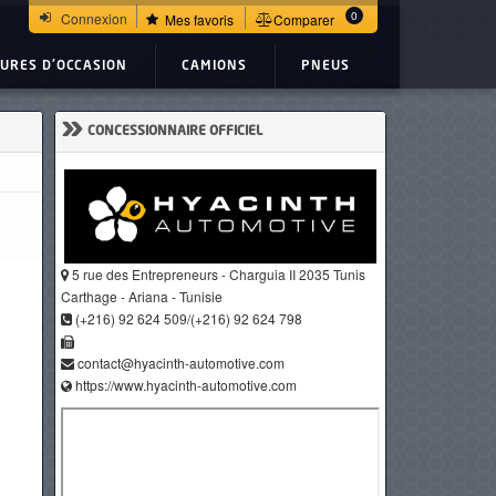
0
Connexion
Mes favoris
Comparer
TURES D'OCCASION
CAMIONS
PNEUS
»
CONCESSIONNAIRE OFFICIEL
5 rue des Entrepreneurs - Charguia II 2035 Tunis
Carthage - Ariana - Tunisie
(+216) 92 624 509/(+216) 92 624 798
contact@hyacinth-automotive.com
https://www.hyacinth-automotive.com