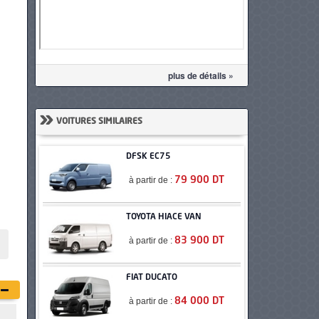
plus de détails »
»
VOITURES SIMILAIRES
DFSK EC75
à partir de :
79 900 DT
TOYOTA HIACE VAN
à partir de :
83 900 DT
FIAT DUCATO
à partir de :
84 000 DT