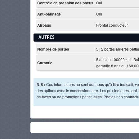
Contrôle de pression des pneus
Oui
Anti-patinage
Oui
Airbags
Frontal conducteur
AUTRES
Nombre de portes
5 | 2 portes arrières batta
5 ans ou 100000 km | Bat
Garantie
garantie 8 ans ou 160.0
N.B :
Ces informations ne sont données qu'à titre indicatif, vou
des options avec le concessionnaire. Les prix indiqués sont in
de taxes ou de promotions ponctuelles. Photos non contractu