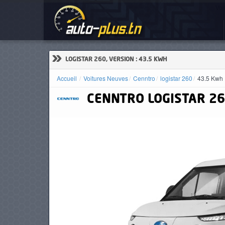
Voi
ACCUEIL
ACTUALITÉS
»
LOGISTAR 260, VERSION : 43.5 KWH
Accueil
Voitures Neuves
Cenntro
logistar 260
43.5 Kwh
CENNTRO
LOGISTAR 2
VOITURES
NEUVES
VOITURES
D'OCCASION
CAMIONS