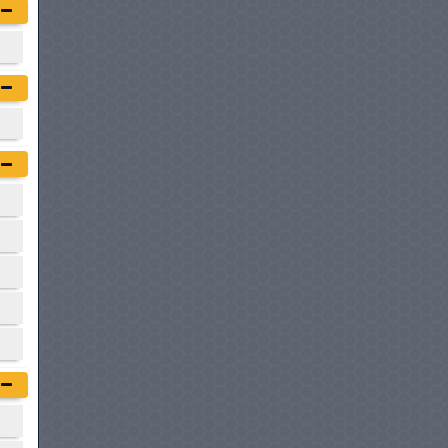
CITROËN JUMPER
à partir de :
97 900 DT
FIAT DOBLO COMBI
à partir de :
104 900 DT