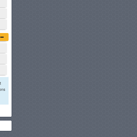
t
ions