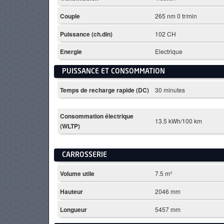
Couple
265 nm 0 tr/min
Puissance (ch.din)
102 CH
Energie
Electrique
PUISSANCE ET CONSOMMATION
Temps de recharge rapide (DC)
30 minutes
Consommation électrique
13.5 kWh/100 km
(WLTP)
CARROSSERIE
Volume utile
7.5 m³
Hauteur
2046 mm
Longueur
5457 mm