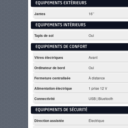
EQUIPEMENTS EXTÈRIEURS
Jantes
16’’
EQUIPEMENTS INTÈRIEURS
Tapis de sol
Oui
EQUIPEMENTS DE CONFORT
Vitres électriques
Avant
Ordinateur de bord
Oui
Fermeture centralisée
À distance
Alimentation électrique
1 prise 12 V
Connectivité
USB | Bluetooth
EQUIPEMENTS DE SÉCURITÉ
Direction assistée
Électrique