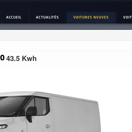
ture Neuve : Cenntro logistar 260 43.5 Kwh
ACCUEIL
ACTUALITÉS
VOITURES NEUVES
VOI
43.5 Kwh
60