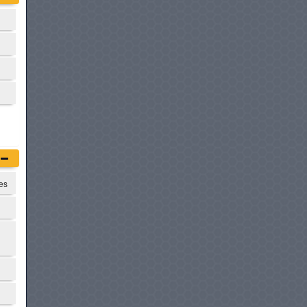
BMW SÉRIE 5 HYBRIDE
à partir de :
254 900 DT
HONDA CIVIC TYPE R
à partir de :
255 000 DT
BMW SERIE 4 GRAN COUPE
à partir de :
259 900 DT
tes
MERCEDES-BENZ CLASSE E
à partir de :
269 900 DT