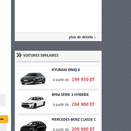
plus de détails »
»
VOITURES SIMILAIRES
HYUNDAI IONIQ 6
à partir de :
199 950 DT
BMW SÉRIE 3 HYBRIDE
à partir de :
204 900 DT
MERCEDES-BENZ CLASSE C
à partir de :
209 900 DT