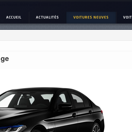
ture Neuve : BMW serie 5 520i Lounge
ACCUEIL
ACTUALITÉS
VOITURES NEUVES
VOI
nge