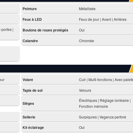
Peinture
Métallisée
Feux à LED
Feux de jour | Avant | Arrières
 portes |
Boulons de roues protégés
Oui
Calandre
Chromée
eur
Volant
Cuir | Multi-fonctions | Avec palet
Tapis de sol
Velours
Électriques | Réglage lombaire |
Sièges
Fonction mémoire
Sellerie
Surpiqures | Veganza perforé
Kit éclairage
Oui