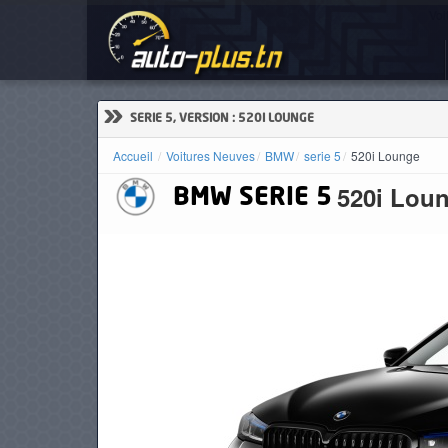
Voi
ACCUEIL
ACTUALITÉS
»
SERIE 5, VERSION : 520I LOUNGE
Accueil
Voitures Neuves
BMW
serie 5
520i Lounge
520i Lou
BMW
SERIE 5
VOITURES
NEUVES
VOITURES
D'OCCASION
CAMIONS