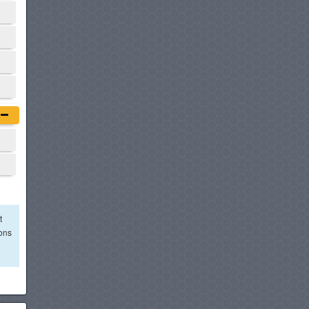
t
ions