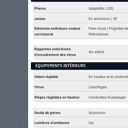
Phares
Adaptatifs | LED
Jantes
En aluminium | 18’’
Eléments extérieurs couleur
Pare-chocs | Poignées de
carrosserie
Rétroviseurs
Baguettes extérieures
Alu satiné
d’encadrement des vitres
EQUIPEMENTS INTÈRIEURS
Volant réglable
En hauteur et en profond
Vitres
Calorifuges
Sièges réglables en hauteur
Conducteur et passager
Seuils de portes
Aluminium
Lumières d’ambiance
Oui