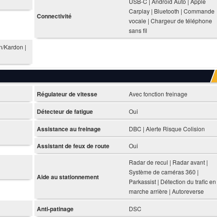
USB-C | Android Auto | Apple
Carplay | Bluetooth | Commande
Connectivité
vocale | Chargeur de téléphone
sans fil
n/Kardon |
Régulateur de vitesse
Avec fonction freinage
Détecteur de fatigue
Oui
Assistance au freinage
DBC | Alerte Risque Colision
Assistant de feux de route
Oui
Radar de recul | Radar avant |
Système de caméras 360 |
Aide au stationnement
Parkassist | Détection du trafic en
marche arrière | Autoreverse
Anti-patinage
DSC