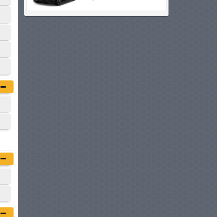
AUDI A6 SPORTBACK E-
TRON
à partir de :
209 990 DT
BMW I4
à partir de :
219 900 DT
AUDI A5
à partir de :
219 990 DT
VOLVO ES90
à partir de :
229 900 DT
MERCEDES-BENZ CLASSE C
PLUG-IN HYBRIDE
à partir de :
239 900 DT