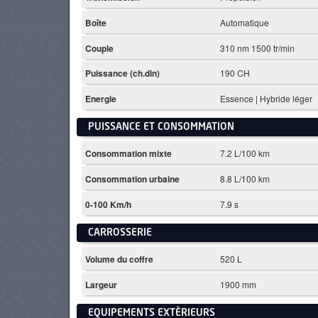
Boîte
Automatique
Couple
310 nm 1500 tr/min
Puissance (ch.din)
190 CH
Energie
Essence | Hybride léger
PUISSANCE ET CONSOMMATION
Consommation mixte
7.2 L/100 km
Consommation urbaine
8.8 L/100 km
0-100 Km/h
7.9 s
CARROSSERIE
Volume du coffre
520 L
Largeur
1900 mm
EQUIPEMENTS EXTÈRIEURS