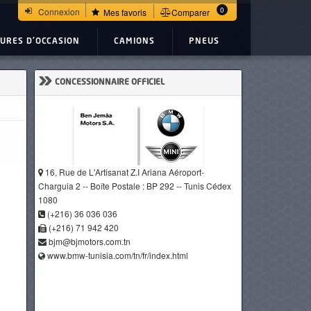
0
Connexion
Mes favoris
Comparer
TURES D'OCCASION
CAMIONS
PNEUS
»
CONCESSIONNAIRE OFFICIEL
16, Rue de L'Artisanat Z.I Ariana Aéroport-
Charguia 2 -- Boîte Postale : BP 292 -- Tunis Cédex
1080
(+216) 36 036 036
(+216) 71 942 420
bjm@bjmotors.com.tn
www.bmw-tunisia.com/tn/fr/index.html