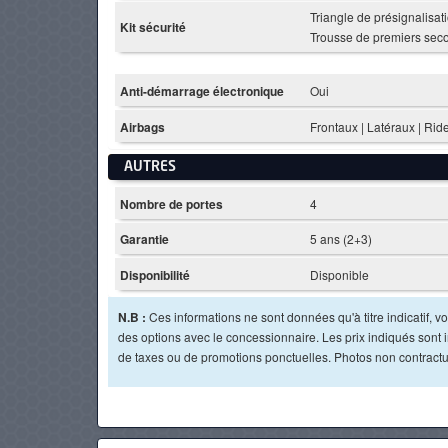
Triangle de présignalisati
Kit sécurité
Trousse de premiers sec
Anti-démarrage électronique
Oui
Airbags
Frontaux | Latéraux | Ri
AUTRES
Nombre de portes
4
Garantie
5 ans (2+3)
Disponibilité
Disponible
N.B :
Ces informations ne sont données qu'à titre indicatif, vou
des options avec le concessionnaire. Les prix indiqués sont in
de taxes ou de promotions ponctuelles. Photos non contractu