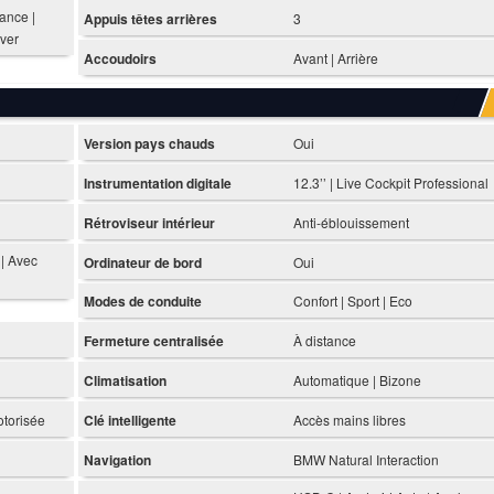
ance |
Appuis têtes arrières
3
lver
Accoudoirs
Avant | Arrière
Version pays chauds
Oui
Instrumentation digitale
12.3’’ | Live Cockpit Professional
Rétroviseur intérieur
Anti-éblouissement
 | Avec
Ordinateur de bord
Oui
Modes de conduite
Confort | Sport | Eco
Fermeture centralisée
À distance
Climatisation
Automatique | Bizone
otorisée
Clé intelligente
Accès mains libres
Navigation
BMW Natural Interaction