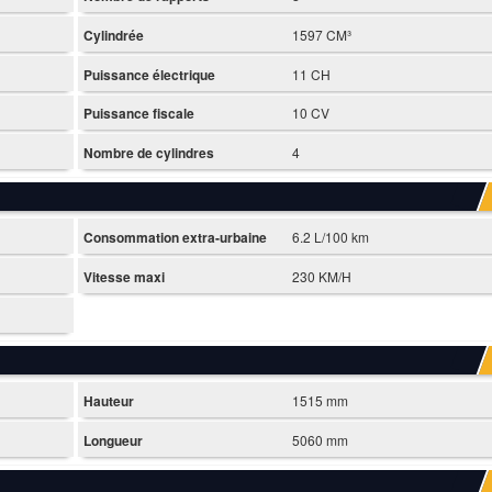
Cylindrée
1597 CM³
Puissance électrique
11 CH
Puissance fiscale
10 CV
Nombre de cylindres
4
Consommation extra-urbaine
6.2 L/100 km
Vitesse maxi
230 KM/H
Hauteur
1515 mm
Longueur
5060 mm