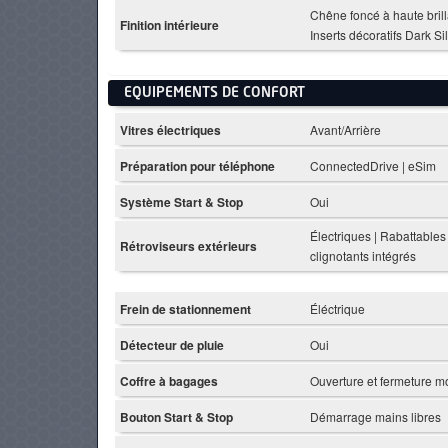
Chêne foncé à haute brill
Finition intérieure
Inserts décoratifs Dark Si
EQUIPEMENTS DE CONFORT
Vitres électriques
Avant/Arrière
Préparation pour téléphone
ConnectedDrive | eSim
Système Start & Stop
Oui
Électriques | Rabattables
Rétroviseurs extérieurs
clignotants intégrés
Frein de stationnement
Éléctrique
Détecteur de pluie
Oui
Coffre à bagages
Ouverture et fermeture m
Bouton Start & Stop
Démarrage mains libres