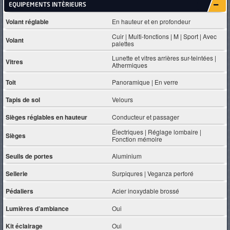
EQUIPEMENTS INTÈRIEURS
Volant réglable
En hauteur et en profondeur
Cuir | Multi-fonctions | M | Sport | Avec
Volant
palettes
Lunette et vitres arrières sur-teintées |
Vitres
Athermiques
Toit
Panoramique | En verre
Tapis de sol
Velours
Sièges réglables en hauteur
Conducteur et passager
Électriques | Réglage lombaire |
Sièges
Fonction mémoire
Seuils de portes
Aluminium
Sellerie
Surpiqures | Veganza perforé
Pédaliers
Acier inoxydable brossé
Lumières d’ambiance
Oui
Kit éclairage
Oui