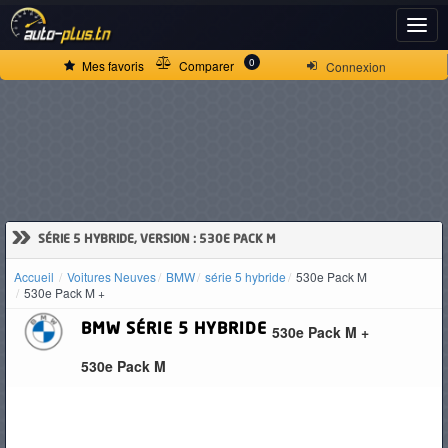
ACCUEIL
0
Mes favoris
Comparer
Connexion
ACTUALITÉS
VOITURES
NEUVES
»
SÉRIE 5 HYBRIDE, VERSION : 530E PACK M
Accueil
Voitures Neuves
BMW
série 5 hybride
530e Pack M
VOITURES
530e Pack M +
D'OCCASION
BMW
SÉRIE 5 HYBRIDE
530e Pack M +
530e Pack M
CAMIONS