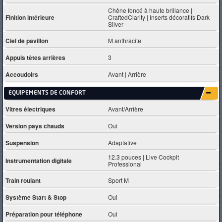
Chêne foncé à haute brillance |
Finition intérieure
CraftedClarity | Inserts décoratifs Dark
Silver
Ciel de pavillon
M anthracite
Appuis têtes arrières
3
Accoudoirs
Avant | Arrière
EQUIPEMENTS DE CONFORT
Vitres électriques
Avant/Arrière
Version pays chauds
Oui
Suspension
Adaptative
12.3 pouces | Live Cockpit
Instrumentation digitale
Professional
Train roulant
Sport M
Système Start & Stop
Oui
Préparation pour téléphone
Oui