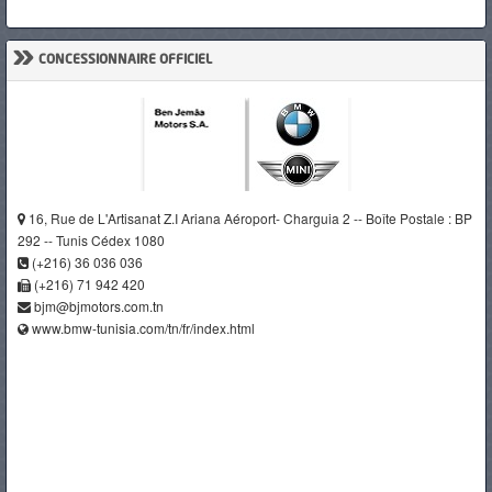
»
CONCESSIONNAIRE OFFICIEL
16, Rue de L'Artisanat Z.I Ariana Aéroport- Charguia 2 -- Boîte Postale : BP
292 -- Tunis Cédex 1080
(+216) 36 036 036
(+216) 71 942 420
bjm@bjmotors.com.tn
www.bmw-tunisia.com/tn/fr/index.html