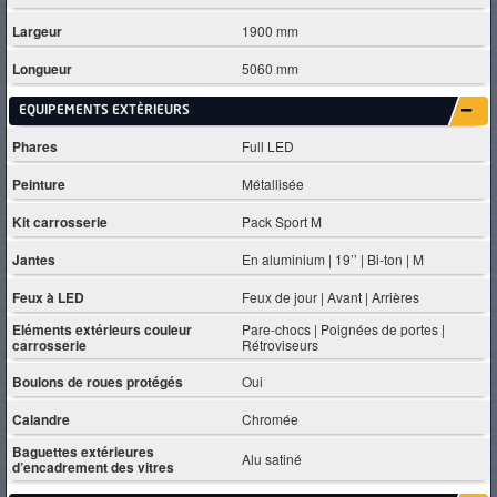
Largeur
1900 mm
Longueur
5060 mm
EQUIPEMENTS EXTÈRIEURS
Phares
Full LED
Peinture
Métallisée
Kit carrosserie
Pack Sport M
Jantes
En aluminium | 19’’ | Bi-ton | M
Feux à LED
Feux de jour | Avant | Arrières
Eléments extérieurs couleur
Pare-chocs | Poignées de portes |
carrosserie
Rétroviseurs
Boulons de roues protégés
Oui
Calandre
Chromée
Baguettes extérieures
Alu satiné
d’encadrement des vitres