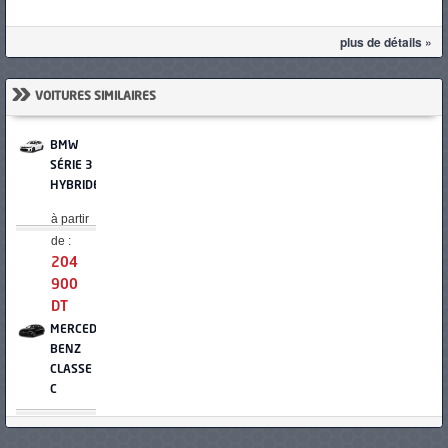
plus de détails »
»
VOITURES SIMILAIRES
BMW
SÉRIE 3
HYBRIDE
à partir
de :
204
900
DT
MERCEDES-
BENZ
CLASSE
C
à partir
de :