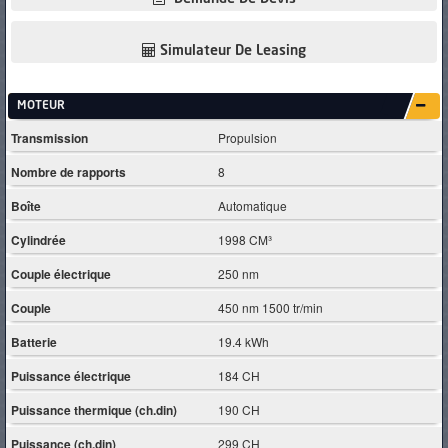
Simulateur De Leasing
MOTEUR
Transmission
Propulsion
Nombre de rapports
8
Boîte
Automatique
Cylindrée
1998 CM³
Couple électrique
250 nm
Couple
450 nm 1500 tr/min
Batterie
19.4 kWh
Puissance électrique
184 CH
Puissance thermique (ch.din)
190 CH
Puissance (ch.din)
299 CH