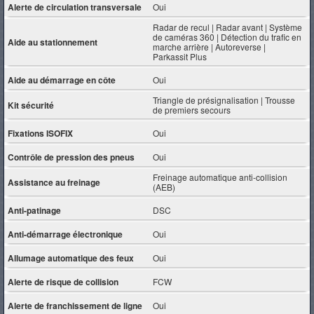
Alerte de circulation transversale
Oui
Radar de recul | Radar avant | Système
de caméras 360 | Détection du trafic en
Aide au stationnement
marche arrière | Autoreverse |
Parkassit Plus
Aide au démarrage en côte
Oui
Triangle de présignalisation | Trousse
Kit sécurité
de premiers secours
Fixations ISOFIX
Oui
Contrôle de pression des pneus
Oui
Freinage automatique anti-collision
Assistance au freinage
(AEB)
Anti-patinage
DSC
Anti-démarrage électronique
Oui
Allumage automatique des feux
Oui
Alerte de risque de collision
FCW
Alerte de franchissement de ligne
Oui