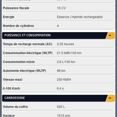
Puissance fiscale
10 CV
Energie
Essence | Hybride rechargeable
Nombre de cylindres
4
PUISSANCE ET CONSOMMATION
Temps de recharge normale (AC)
2.25 heures
Consommation électrique (WLTP)
21.5 kWh/100 km
Consommation mixte
2.6 L/100 km
Autonomie électrique (WLTP)
98 km
Vitesse maxi
230 KM/H
0-100 Km/h
6.4 s
CARROSSERIE
Volume du coffre
520 L
Hauteur
1515 mm