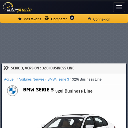
ACCUEIL
0
Mes favoris
Comparer
Connexion
ACTUALITÉS
VOITURES
NEUVES
»
SERIE 3, VERSION : 320I BUSINESS LINE
Accueil
Voitures Neuves
BMW
serie 3
320i Business Line
VOITURES
BMW
SERIE 3
320i Business Line
D'OCCASION
CAMIONS