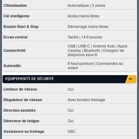
Climatisation
Automatique | 3 zones
Clé intelligente
Accès mains libres
Bouton Start & Stop
Démarrage mains libres
Ecran central
Tactile | 14.9 pouces
USB | USB-C | Android Auto | Apple
Connectivité
Carplay | Bluetooth | Chargeur de
téléphone sans fil
6 haut-parleurs | Commandes au
Autoradio
volant
EQUIPEMENTS DE SÉCURITÉ
Limiteur de vitesse
Oui
Régulateur de vitesse
Avec fonction freinage
Direction assistée
Oui
Détecteur de fatigue
Oui
Assistance au freinage
DBC