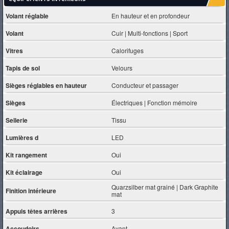
Volant réglable
En hauteur et en profondeur
Volant
Cuir | Multi-fonctions | Sport
Vitres
Calorifuges
Tapis de sol
Velours
Sièges réglables en hauteur
Conducteur et passager
Sièges
Électriques | Fonction mémoire
Sellerie
Tissu
Lumières d
LED
Kit rangement
Oui
Kit éclairage
Oui
Quarzsilber mat grainé | Dark Graphite
Finition intérieure
mat
Appuis têtes arrières
3
Accoudoirs
Avant