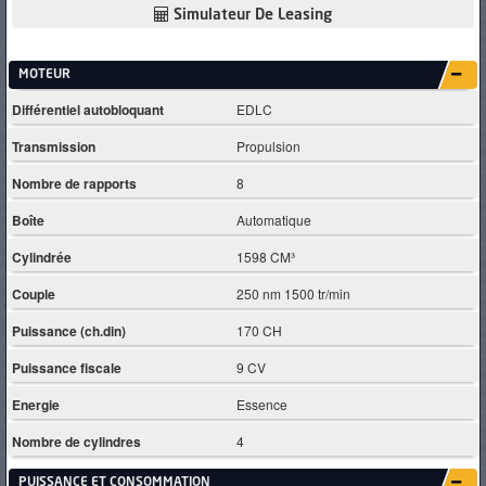
Simulateur De Leasing
MOTEUR
Différentiel autobloquant
EDLC
Transmission
Propulsion
Nombre de rapports
8
Boîte
Automatique
Cylindrée
1598 CM³
Couple
250 nm 1500 tr/min
Puissance (ch.din)
170 CH
Puissance fiscale
9 CV
Energie
Essence
Nombre de cylindres
4
PUISSANCE ET CONSOMMATION