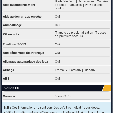
Radar de recul | Radar avant | Caméra
Aide au stationnement
de recul | Parkassist | Park distance
control
Aide au démarrage en côte
Oui
Anti-patinage
DSC
Triangle de présignalisation | Trousse
Kit sécurité
de premiers secours
Fixations ISOFIX
Oui
Anti-démarrage électronique
Oui
Allumage automatique des feux
Oui
Airbags
Frontaux | Latéraux | Rideaux
ABS
Oui
GARANTIE
Garantie
5 ans (2+3)
N.B :
Ces informations ne sont données qu'à titre indicatif, vous devez
vérifier les tarifs, le niveau d'équipement et la disponibilité de la version et