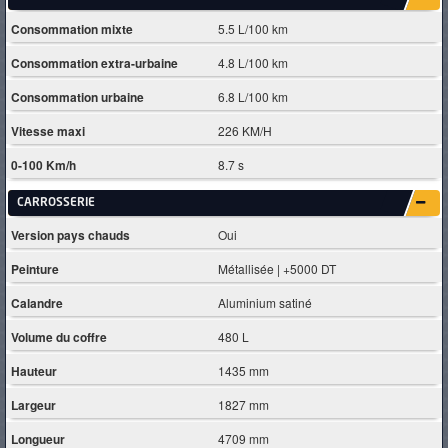
Consommation mixte
5.5 L/100 km
Consommation extra-urbaine
4.8 L/100 km
Consommation urbaine
6.8 L/100 km
Vitesse maxi
226 KM/H
0-100 Km/h
8.7 s
CARROSSERIE
Version pays chauds
Oui
Peinture
Métallisée | +5000 DT
Calandre
Aluminium satiné
Volume du coffre
480 L
Hauteur
1435 mm
Largeur
1827 mm
Longueur
4709 mm