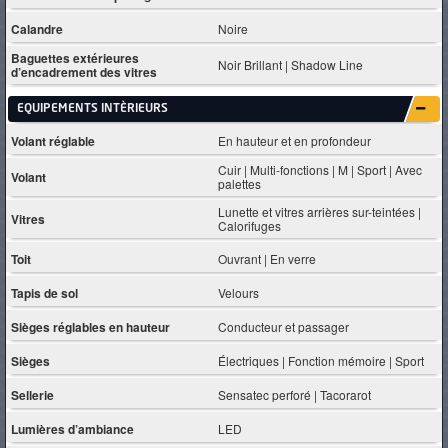
Calandre
Noire
Baguettes extérieures
Noir Brillant | Shadow Line
d’encadrement des vitres
EQUIPEMENTS INTÈRIEURS
Volant réglable
En hauteur et en profondeur
Cuir | Multi-fonctions | M | Sport | Avec
Volant
palettes
Lunette et vitres arrières sur-teintées |
Vitres
Calorifuges
Toit
Ouvrant | En verre
Tapis de sol
Velours
Sièges réglables en hauteur
Conducteur et passager
Sièges
Électriques | Fonction mémoire | Sport
Sellerie
Sensatec perforé | Tacorarot
Lumières d’ambiance
LED