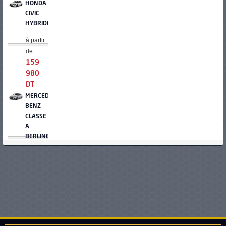
HONDA
CIVIC
HYBRIDE
à partir
de :
159
980
DT
MERCEDES-
BENZ
CLASSE
A
BERLINE
à partir
de :
167
000
DT
HONDA
ACCORD