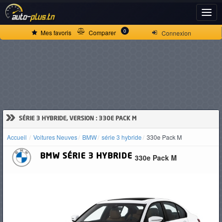
ACCUEIL
0
Mes favoris
Comparer
Connexion
ACTUALITÉS
VOITURES
NEUVES
»
SÉRIE 3 HYBRIDE, VERSION : 330E PACK M
Accueil
Voitures Neuves
BMW
série 3 hybride
330e Pack M
VOITURES
BMW
SÉRIE 3 HYBRIDE
330e Pack M
D'OCCASION
CAMIONS