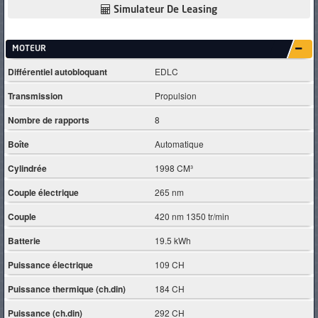
Simulateur De Leasing
MOTEUR
Différentiel autobloquant
EDLC
Transmission
Propulsion
Nombre de rapports
8
Boîte
Automatique
Cylindrée
1998 CM³
Couple électrique
265 nm
Couple
420 nm 1350 tr/min
Batterie
19.5 kWh
Puissance électrique
109 CH
Puissance thermique (ch.din)
184 CH
Puissance (ch.din)
292 CH