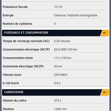
Puissance fiscale
10 CV
Energie
Essence | Hybride rechargeable
Nombre de cylindres
4
PUISSANCE ET CONSOMMATION
Temps de recharge normale (AC)
2.25 heures
Consommation électrique (WLTP)
22.6 kWh/100 km
Consommation mixte
1.0 L/100 km
Autonomie électrique (WLTP)
92 km
Vitesse maxi
230 KM/H
0-100 Km/h
5.9 s
CARROSSERIE
Volume du coffre
375 L
Hauteur
1446 mm