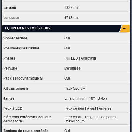
Largeur
1827 mm
Longueur
4713 mm
EQUIPEMENTS EXTÈRIEURS
Spoiler arrière
Oui
Pneumatiques runflat
Oui
Phares
Full LED | Adaptatifs
Peinture
Métallisée
Pack aérodynamique M
Oui
Kit carrosserie
Pack Sport M
Jantes
En aluminium | 18’’ | Bi-ton
Feux à LED
Feux de jour | Avant | Arrières
Eléments extérieurs couleur
Pare-chocs | Poignées de portes |
carrosserie
Rétroviseurs
Boulons de roues protégés
Oui