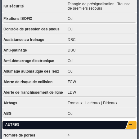
Triangle de présignalisation | Trousse
Kit sécurité
de premiers secours
Fixations ISOFIX
Oui
Contrôle de pression des pneus
Oui
Assistance au freinage
DBC
Anti-patinage
DSC
Anti-démarrage électronique
Oui
Allumage automatique des feux
Oui
Alerte de risque de collision
FCW
Alerte de franchissement de ligne
LDW
Airbags
Frontaux | Latéraux | Rideaux
ABS
Oui
AUTRES
Nombre de portes
4