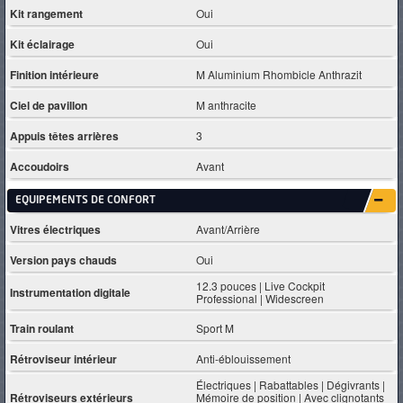
Kit rangement
Oui
Kit éclairage
Oui
Finition intérieure
M Aluminium Rhombicle Anthrazit
Ciel de pavillon
M anthracite
Appuis têtes arrières
3
Accoudoirs
Avant
EQUIPEMENTS DE CONFORT
Vitres électriques
Avant/Arrière
Version pays chauds
Oui
12.3 pouces | Live Cockpit
Instrumentation digitale
Professional | Widescreen
Train roulant
Sport M
Rétroviseur intérieur
Anti-éblouissement
Électriques | Rabattables | Dégivrants |
Rétroviseurs extérieurs
Mémoire de position | Avec clignotants