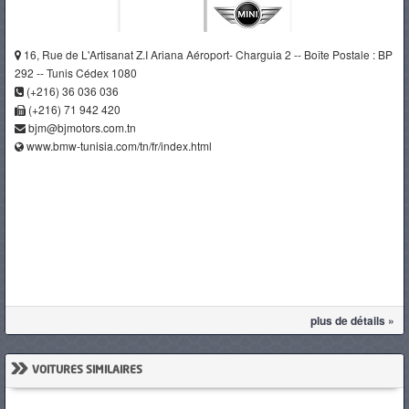
16, Rue de L'Artisanat Z.I Ariana Aéroport- Charguia 2 -- Boîte Postale : BP
292 -- Tunis Cédex 1080
(+216) 36 036 036
(+216) 71 942 420
bjm@bjmotors.com.tn
www.bmw-tunisia.com/tn/fr/index.html
plus de détails »
»
VOITURES SIMILAIRES