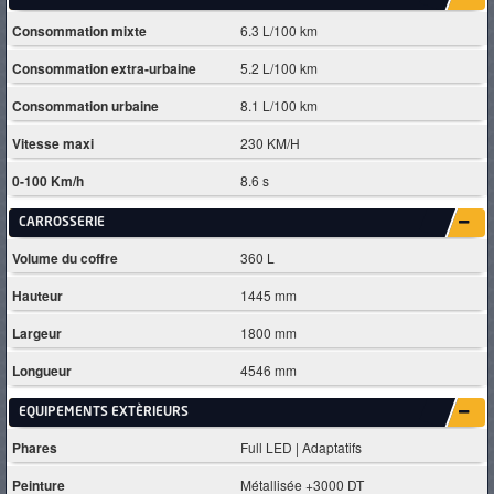
Consommation mixte
6.3 L/100 km
Consommation extra-urbaine
5.2 L/100 km
Consommation urbaine
8.1 L/100 km
Vitesse maxi
230 KM/H
0-100 Km/h
8.6 s
CARROSSERIE
Volume du coffre
360 L
Hauteur
1445 mm
Largeur
1800 mm
Longueur
4546 mm
EQUIPEMENTS EXTÈRIEURS
Phares
Full LED | Adaptatifs
Peinture
Métallisée +3000 DT