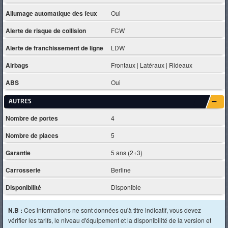
Allumage automatique des feux
Oui
Alerte de risque de collision
FCW
Alerte de franchissement de ligne
LDW
Airbags
Frontaux | Latéraux | Rideaux
ABS
Oui
AUTRES
Nombre de portes
4
Nombre de places
5
Garantie
5 ans (2+3)
Carrosserie
Berline
Disponibilité
Disponible
N.B :
Ces informations ne sont données qu'à titre indicatif, vous devez
vérifier les tarifs, le niveau d'équipement et la disponibilité de la version et