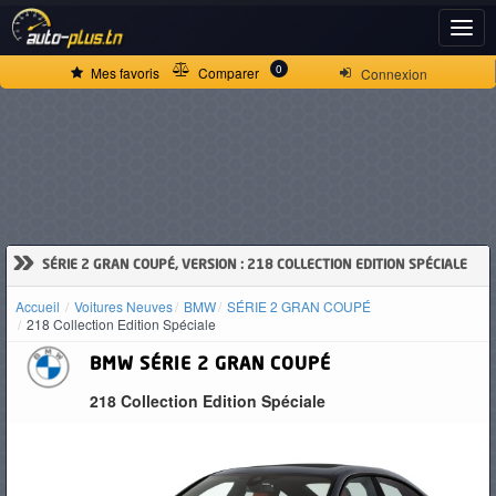
ACCUEIL
0
Mes favoris
Comparer
Connexion
ACTUALITÉS
VOITURES
NEUVES
»
SÉRIE 2 GRAN COUPÉ, VERSION : 218 COLLECTION EDITION SPÉCIALE
Accueil
Voitures Neuves
BMW
SÉRIE 2 GRAN COUPÉ
VOITURES
218 Collection Edition Spéciale
D'OCCASION
BMW
SÉRIE 2 GRAN COUPÉ
218 Collection Edition Spéciale
CAMIONS