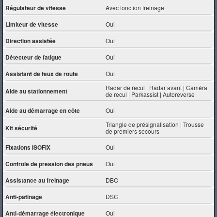
Régulateur de vitesse
Avec fonction freinage
Limiteur de vitesse
Oui
Direction assistée
Oui
Détecteur de fatigue
Oui
Assistant de feux de route
Oui
Radar de recul | Radar avant | Caméra
Aide au stationnement
de recul | Parkassist | Autoreverse
Aide au démarrage en côte
Oui
Triangle de présignalisation | Trousse
Kit sécurité
de premiers secours
Fixations ISOFIX
Oui
Contrôle de pression des pneus
Oui
Assistance au freinage
DBC
Anti-patinage
DSC
Anti-démarrage électronique
Oui