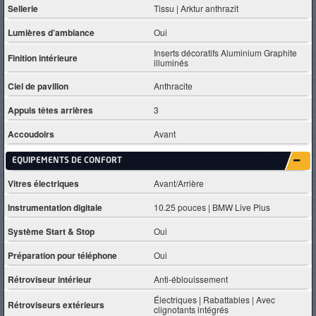
Sellerie
Tissu | Arktur anthrazit
Lumières d’ambiance
Oui
Inserts décoratifs Aluminium Graphite
Finition intérieure
illuminés
Ciel de pavillon
Anthracite
Appuis têtes arrières
3
Accoudoirs
Avant
EQUIPEMENTS DE CONFORT
Vitres électriques
Avant/Arrière
Instrumentation digitale
10.25 pouces | BMW Live Plus
Système Start & Stop
Oui
Préparation pour téléphone
Oui
Rétroviseur intérieur
Anti-éblouissement
Électriques | Rabattables | Avec
Rétroviseurs extérieurs
clignotants intégrés