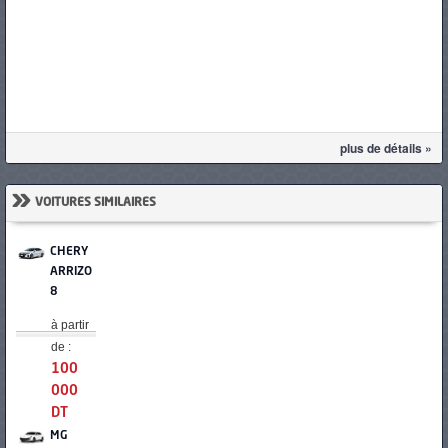
plus de détails »
»
VOITURES SIMILAIRES
CHERY
ARRIZO
8
à partir
de :
100
000
DT
MG