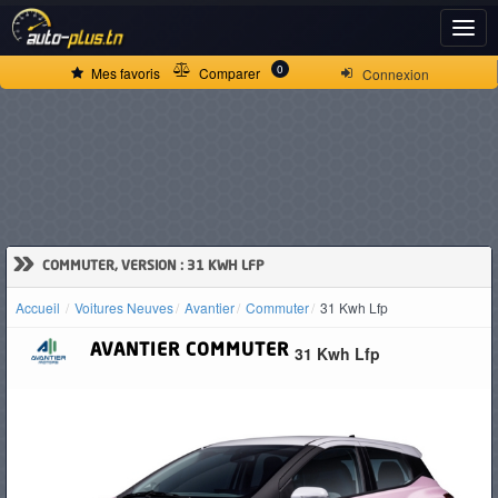
ACCUEIL
0
Mes favoris
Comparer
Connexion
ACTUALITÉS
VOITURES
NEUVES
»
COMMUTER, VERSION : 31 KWH LFP
Accueil
Voitures Neuves
Avantier
Commuter
31 Kwh Lfp
VOITURES
AVANTIER
COMMUTER
31 Kwh Lfp
D'OCCASION
CAMIONS