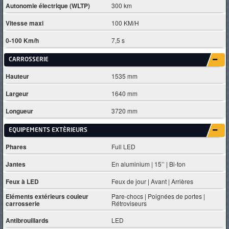
Autonomie électrique (WLTP)
300 km
Vitesse maxi
100 KM/H
0-100 Km/h
7,5 s
CARROSSERIE
Hauteur
1535 mm
Largeur
1640 mm
Longueur
3720 mm
EQUIPEMENTS EXTÈRIEURS
Phares
Full LED
Jantes
En aluminium | 15’’ | Bi-ton
Feux à LED
Feux de jour | Avant | Arrières
Eléments extérieurs couleur
Pare-chocs | Poignées de portes |
carrosserie
Rétroviseurs
Antibrouillards
LED