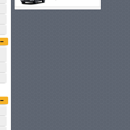
GWM TANK 500 HEV
à partir de :
232 900 DT
BMW IX2
à partir de :
232 900 DT
AUDI Q6 E-TRON
à partir de :
234 990 DT
MITSUBISHI PAJERO SPORT
à partir de :
243 567 DT
LAND ROVER DISCOVERY
SPORT
à partir de :
248 000 DT