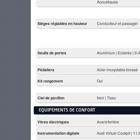
Acoustiques
Sièges réglables en hauteur
Conducteur et passager
Seuils de portes
Aluminium | Eclairés | S-l
Pédaliers
Acier inoxydable brossé
Kit rangement
Oui
Ciel de pavillon
Noir | Tissu
EQUIPEMENTS DE CONFORT
Vitres électriques
Avant/Arrière
Instrumentation digitale
Audi Virtual Cockpit | 11