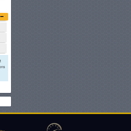
t
ions
iles