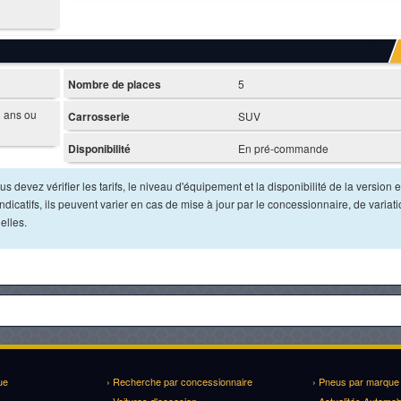
Nombre de places
5
8 ans ou
Carrosserie
SUV
Disponibilité
En pré-commande
s devez vérifier les tarifs, le niveau d'équipement et la disponibilité de la version e
dicatifs, ils peuvent varier en cas de mise à jour par le concessionnaire, de variat
elles.
ue
› Recherche par concessionnaire
› Pneus par marque
› Voitures d'occasion
› Actualités Automob