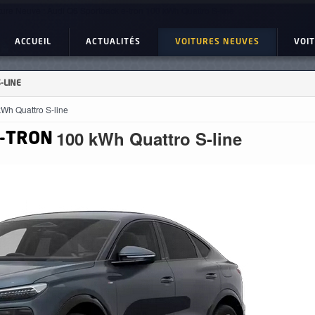
ture Neuve : Audi Q6 Sportback e-tron 100 kWh Quattro S-line
ACCUEIL
ACTUALITÉS
VOITURES NEUVES
VOI
-LINE
Wh Quattro S-line
100 kWh Quattro S-line
-TRON