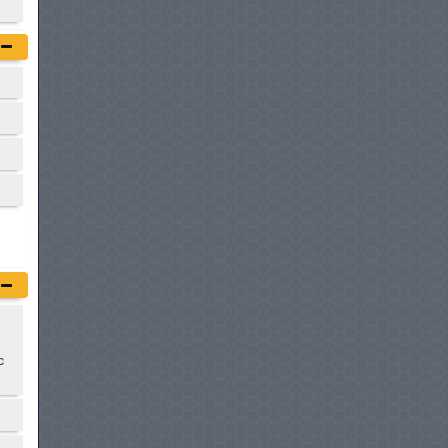
MAZDA CX-9
à partir de :
248 700 DT
HYUNDAI IONIQ 5 N
à partir de :
249 950 DT
KIA SORENTO HYBRIDE
à partir de :
249 980 DT
FORD EVEREST
à partir de :
262 000 DT
c