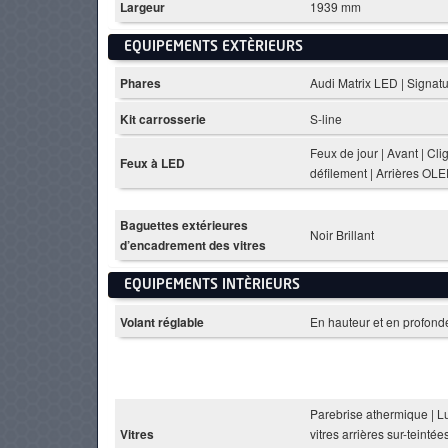
Largeur
1939 mm
EQUIPEMENTS EXTÈRIEURS
Phares
Audi Matrix LED | Signat
Kit carrosserie
S-line
Feux de jour | Avant | Cli
Feux à LED
défilement | Arrières OL
Baguettes extérieures
Noir Brillant
d’encadrement des vitres
EQUIPEMENTS INTÈRIEURS
Volant réglable
En hauteur et en profond
Parebrise athermique | Lu
Vitres
vitres arrières sur-teintées