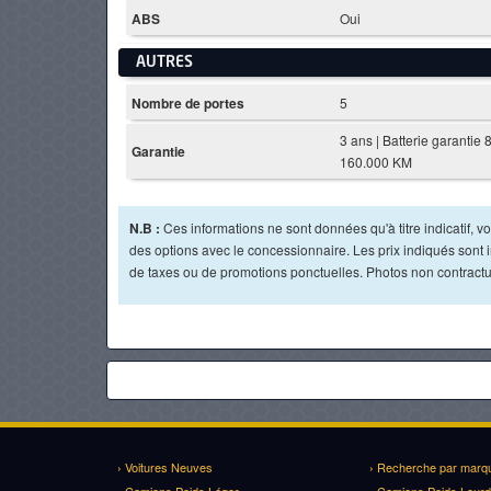
ABS
Oui
AUTRES
Nombre de portes
5
3 ans | Batterie garantie 
Garantie
160.000 KM
N.B :
Ces informations ne sont données qu'à titre indicatif, vou
des options avec le concessionnaire. Les prix indiqués sont in
de taxes ou de promotions ponctuelles. Photos non contractu
› Voitures Neuves
› Recherche par marq
› Camions Poids Léger
› Camions Poids Lourd