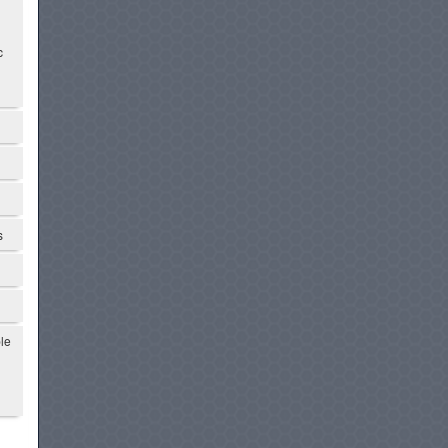
c
s
le