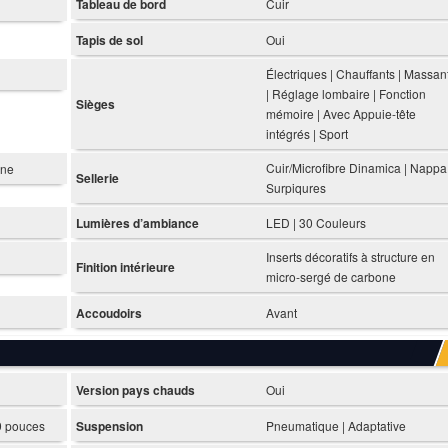
Tableau de bord
Cuir
Tapis de sol
Oui
Électriques | Chauffants | Massan
| Réglage lombaire | Fonction
Sièges
mémoire | Avec Appuie-tête
intégrés | Sport
Cuir/Microfibre Dinamica | Nappa 
ine
Sellerie
Surpiqures
Lumières d’ambiance
LED | 30 Couleurs
Inserts décoratifs à structure en
Finition intérieure
micro-sergé de carbone
Accoudoirs
Avant
Version pays chauds
Oui
.9 pouces
Suspension
Pneumatique | Adaptative