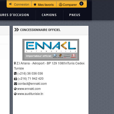
0
Connexion
Mes favoris
Comparer
TURES D'OCCASION
CAMIONS
PNEUS
»
CONCESSIONNAIRE OFFICIEL
Z.I Ariana - Aéroport - BP 129 1080\nTunis Cedex
Tunisie
(+216) 36 036 036
(+216) 71 942 420
contact@ennakl.com
www.ennakl.com
www.auditunisie.tn