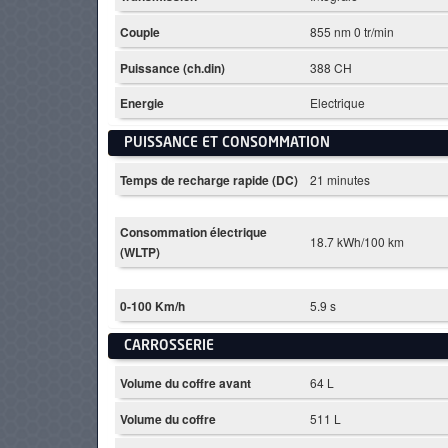
Couple
855 nm 0 tr/min
Puissance (ch.din)
388 CH
Energie
Electrique
PUISSANCE ET CONSOMMATION
Temps de recharge rapide (DC)
21 minutes
Consommation électrique
18.7 kWh/100 km
(WLTP)
0-100 Km/h
5.9 s
CARROSSERIE
Volume du coffre avant
64 L
Volume du coffre
511 L