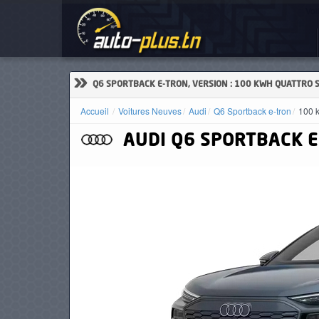
Voi
ACCUEIL
ACTUALITÉS
»
Q6 SPORTBACK E-TRON, VERSION : 100 KWH QUATTRO S
Accueil
Voitures Neuves
Audi
Q6 Sportback e-tron
100 k
AUDI
Q6 SPORTBACK E
VOITURES
NEUVES
VOITURES
D'OCCASION
CAMIONS