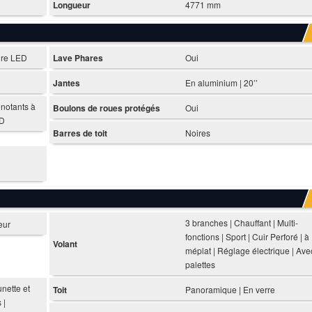
Longueur
4771 mm
ure LED
Lave Phares
Oui
Jantes
En aluminium | 20’’
gnotants à
Boulons de roues protégés
Oui
ED
Barres de toit
Noires
3 branches | Chauffant | Multi-
eur
fonctions | Sport | Cuir Perforé | à
Volant
méplat | Réglage électrique | Ave
palettes
nette et
Toit
Panoramique | En verre
 |