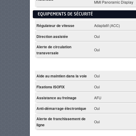
MMI Panoramic Display
EQUIPEMENTS DE SÉCURITÉ
Régulateur de vitesse
Adaptatif (ACC)
Direction assistée
Oui
Alerte de circulation
Oui
transversale
Aide au maintien dans la voie
Oui
Fixations ISOFIX
Oui
Assistance au freinage
AFU
Anti-démarrage électronique
Oui
Alerte de franchissement de
Oui
ligne