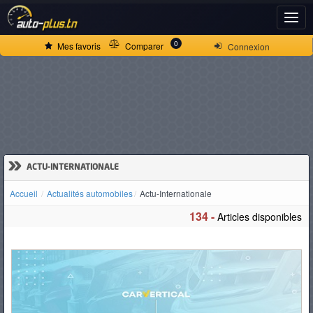
ACCUEIL
0
Mes favoris
Comparer
Connexion
ACTUALITÉS
VOITURES
NEUVES
»
ACTU-INTERNATIONALE
Accueil
Actualités automobiles
Actu-Internationale
VOITURES
134 -
Articles disponibles
D'OCCASION
CAMIONS