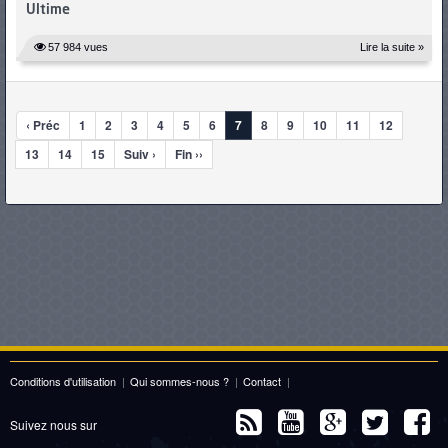
Ultime
57 984 vues
Lire la suite »
‹ Préc
1
2
3
4
5
6
7
8
9
10
11
12
13
14
15
Suiv ›
Fin ››
Conditions d'utilisation
|
Qui sommes-nous ?
|
Contact
|
Suivez nous sur