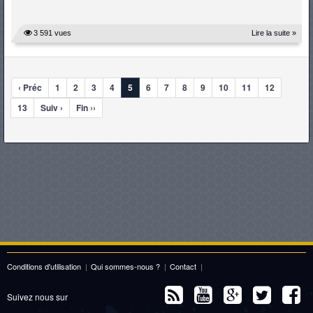
3 591 vues
Lire la suite »
‹ Préc
1
2
3
4
5
6
7
8
9
10
11
12
13
Suiv ›
Fin ››
Conditions d'utilisation
|
Qui sommes-nous ?
|
Contact
|
Suivez nous sur