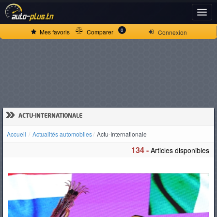
ACCUEIL
0
Mes favoris
Comparer
Connexion
ACTUALITÉS
VOITURES
NEUVES
»
ACTU-INTERNATIONALE
Accueil
Actualités automobiles
Actu-Internationale
VOITURES
134 -
Articles disponibles
D'OCCASION
CAMIONS