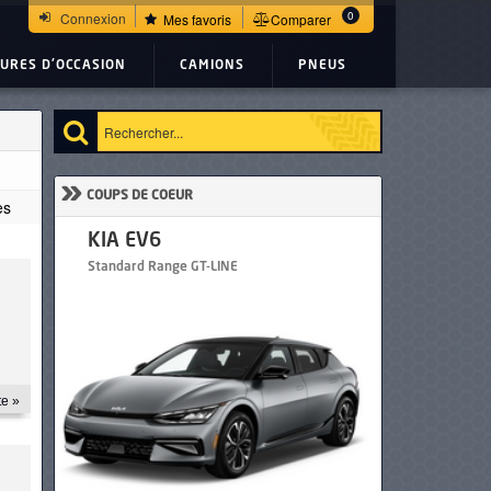
0
Connexion
Mes favoris
Comparer
TURES D'OCCASION
CAMIONS
PNEUS
»
COUPS DE COEUR
es
Gran Coupe
Honda HR-V
1.5 L CVT EX
te »