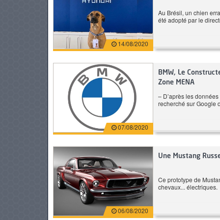
Au Brésil, un chien err
été adopté par le direc
184 CH
Essence
PNEUS
14/08/2020
Automatique
6.6 L/100 km
Automatique
9 980 DT
Prix: 279 900 DT
BMW, Le Constructe
Zone MENA
BMW Serie 4 Gran Coupe
– D’après les données 
recherché sur Google 
INE
420i Pack M
07/08/2020
Une Mustang Russe 
Ce prototype de Mustan
chevaux... électriques.
06/08/2020