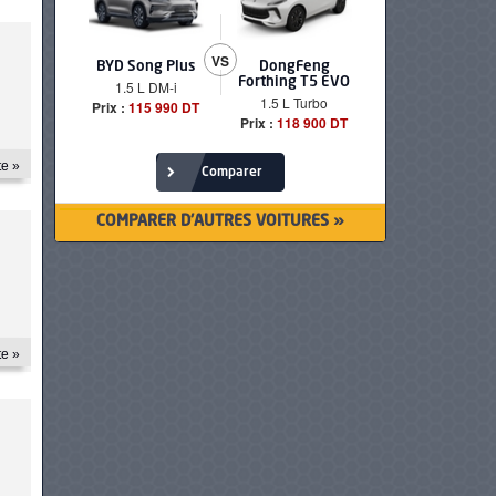
VS
BYD Song Plus
DongFeng
BMW serie
Forthing T5 EVO
1.5 L DM-i
520i Loun
1.5 L Turbo
Prix :
115 990 DT
Prix :
249 90
Prix :
118 900 DT
te »
Comparer
COMPARER D'AUTRES VOITURES »
te »