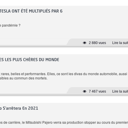
119 CH
TESLA ONT ÉTÉ MULTIPLIÉS PAR 6
6.1 L/100 km
Automatique
e pandémie ?
Prix: 114 980 DT
2 880 vues
Lire la sui
ES LES PLUS CHÈRES DU MONDE
rares, belles et performantes. Elles, ce sont les divas du monde automobile, aussi
essibles au commun des mortels.
7 467 vues
Lire la sui
ro S'arrêtera En 2021
s de carrière, le Mitsubishi Pajero verra sa production stopper au cours du premier