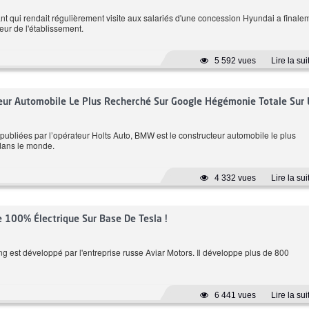
ant qui rendait régulièrement visite aux salariés d'une concession Hyundai a finale
teur de l'établissement.
170 CH
184 CH
Automatique
5 592 vues
6.6 L/100 km
Lire la sui
Prix: 179 980 DT
Prix: 27
ur Automobile Le Plus Recherché Sur Google Hégémonie Totale Sur 
Honda HR-V
publiées par l’opérateur Holts Auto, BMW est le constructeur automobile le plus
dans le monde.
1.5 L CVT EX
4 332 vues
Lire la sui
100% Électrique Sur Base De Tesla !
g est développé par l'entreprise russe Aviar Motors. Il développe plus de 800
6 441 vues
Lire la sui