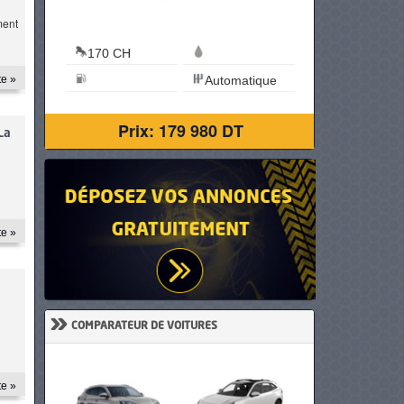
ment
Essence
119 CH
te »
Automatique
6.1 L/100 km
Automatique
9 900 DT
Prix: 114 980 DT
La
te »
»
COMPARATEUR DE VOITURES
te »