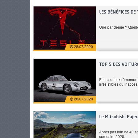
184 CH
Essence
LES BÉNÉFICES DE 
Automatique
6.6 L/100 km
Automatique
Une pandémie ? Quell
9 980 DT
Prix: 279 900 DT
28/07/2020
TOP 5 DES VOITUR
Elles sont extrêmement 
irrésistibles qu’inacc
28/07/2020
Le Mitsubishi Paje
Après pas loin de 40 an
semestre 2020.