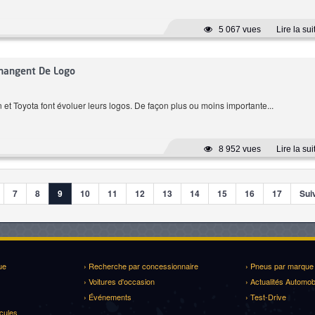
5 067 vues
Lire la sui
Changent De Logo
 et Toyota font évoluer leurs logos. De façon plus ou moins importante...
8 952 vues
Lire la sui
7
8
9
10
11
12
13
14
15
16
17
Suiv
ue
› Recherche par concessionnaire
› Pneus par marque
› Voitures d'occasion
› Actualités Automob
› Événements
› Test-Drive
cules