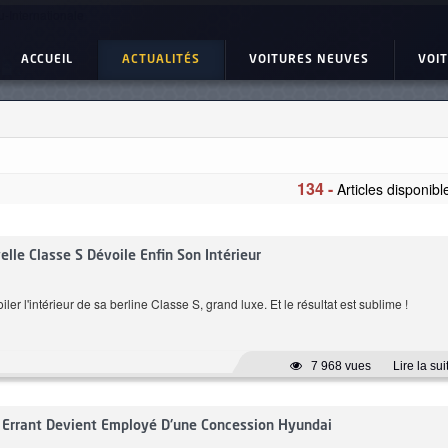
u-Internationale
ACCUEIL
ACTUALITÉS
VOITURES NEUVES
VOI
134 -
Articles disponibl
KIA EV6
BMW Serie 4 
Standard Range GT-LINE
420i Pack M
lle Classe S Dévoile Enfin Son Intérieur
er l'intérieur de sa berline Classe S, grand luxe. Et le résultat est sublime !
7 968 vues
Lire la sui
n Errant Devient Employé D'une Concession Hyundai