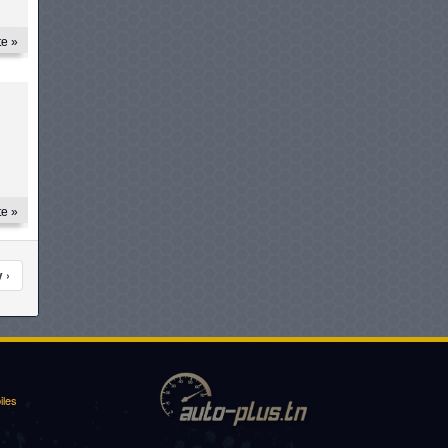
te »
te »
 ›
iles