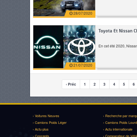
28/07/2020
Toyota Et Nissan 
En cet été 2020, Nissan
21/07/2020
‹ Préc
1
2
3
4
5
6
› Voitures Neuves
› Recherche par marq
› Camions Poids Léger
› Camions Poids Lourd
› Actu plus
› Actu internationale
› Concepts
› Comparateur de Véhi