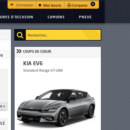
0
Connexion
Mes favoris
Comparer
TURES D'OCCASION
CAMIONS
PNEUS
»
COUPS DE COEUR
es
KIA EV6
BMW Ser
Standard Range GT-LINE
420i Pack 
te »
BLE