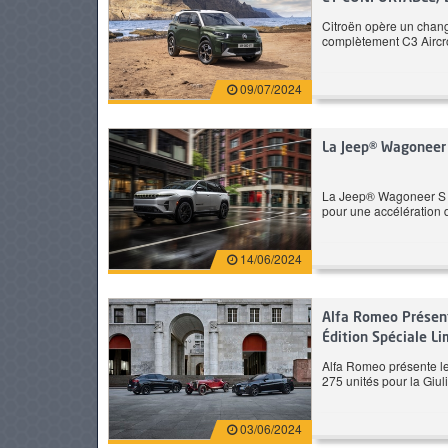
Citroën opère un chan
complètement C3 Aircr
163 CH
170 CH
PNEUS
09/07/2024
7 L/100 km
Automatique
Prix: 204 900 DT
Pr
La Jeep® Wagoneer 
BMW Serie 4 Gran Coupe
KIA EV6
La Jeep® Wagoneer S o
pour une accélération 
420i Pack M
Standard Ra
14/06/2024
Alfa Romeo Présent
Édition Spéciale Li
Alfa Romeo présente les
275 unités pour la Giul
03/06/2024