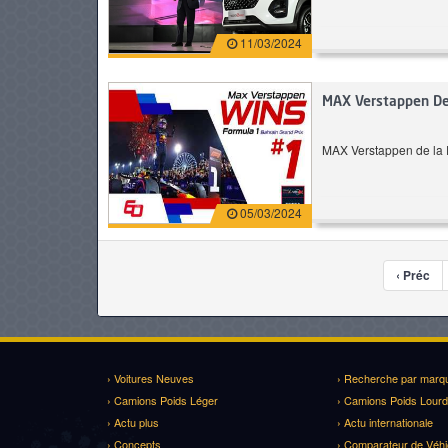
11/03/2024
MAX Verstappen De 
MAX Verstappen de la P
05/03/2024
‹ Préc
› Voitures Neuves
› Recherche par marq
› Camions Poids Léger
› Camions Poids Lourd
› Actu plus
› Actu internationale
› Concepts
› Comparateur de Véhi