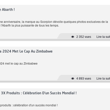
184 CH
Essence
e Abarth !
Automatique
6.6 L/100 km
Automatiqu
e anniversaire, la marque au Scorpion dévoile quelques photos exclusives de la
'Abarth la plus puissante de tous les temps.
ix: 179 980 DT
Prix: 279 900 DT
2 352 vues
Lire la sui
ica 2024 Met Le Cap Au Zimbabwe
2024 met le cap au Zimbabwe
4 893 vues
Lire la sui
 3X Produits : Célébration D'un Succès Mondial !
produits : célébration d'un succès mondial !