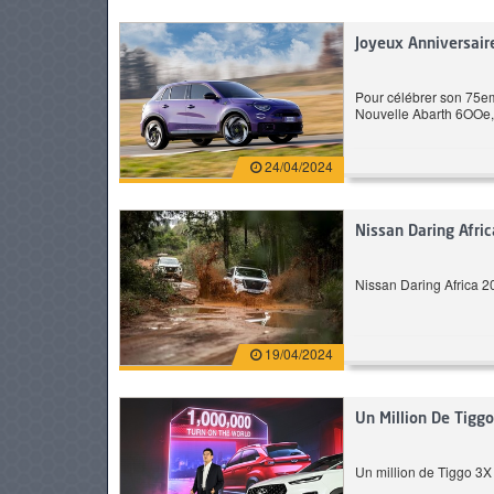
184 CH
Essence
170 CH
Joyeux Anniversair
6.6 L/100 km
Automatique
Pour célébrer son 75em
Nouvelle Abarth 6OOe, l
Prix: 279 900 DT
Pr
24/04/2024
Nissan Daring Afr
Nissan Daring Africa 
19/04/2024
Un Million De Tiggo
Un million de Tiggo 3X 