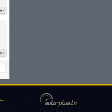
te »
te »
 ››
iles