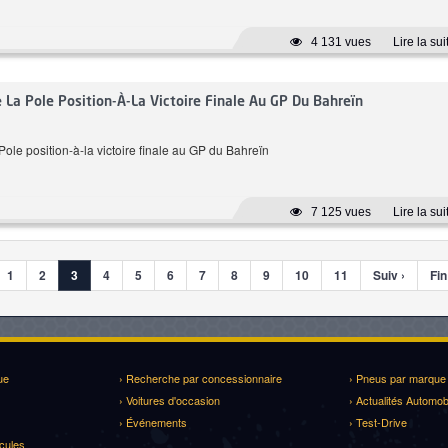
4 131 vues
Lire la sui
La Pole Position-À-La Victoire Finale Au GP Du Bahreïn
ole position-à-la victoire finale au GP du Bahreïn
7 125 vues
Lire la sui
1
2
3
4
5
6
7
8
9
10
11
Suiv ›
Fin
ue
› Recherche par concessionnaire
› Pneus par marque
› Voitures d'occasion
› Actualités Automob
› Événements
› Test-Drive
cules