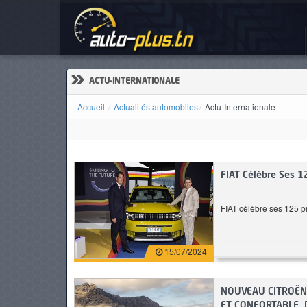
Act
ACCUEIL
ACTUALITÉS
»
ACTU-INTERNATIONALE
Accueil
Actualités automobiles
Actu-Internationale
VOITURES
Mercedes-Benz Cla
KIA EV6
NEUVES
200 AMG
Standard Ra
FIAT Célèbre Ses 1
FIAT célèbre ses 125 pr
VOITURES
D'OCCASION
15/07/2024
NOUVEAU CITROËN 
CAMIONS
ET CONFORTABLE, 