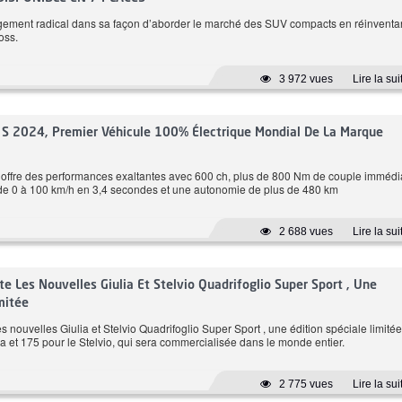
gement radical dans sa façon d’aborder le marché des SUV compacts en réinventa
oss.
184 CH
Essence
Automatique
6.6 L/100 km
3 972 vues
Automatiqu
Lire la sui
ix: 179 980 DT
Prix: 279 900 DT
S 2024, Premier Véhicule 100% Électrique Mondial De La Marque
BMW Serie 4 Gran Coupe
ffre des performances exaltantes avec 600 ch, plus de 800 Nm de couple immédi
de 0 à 100 km/h en 3,4 secondes et une autonomie de plus de 480 km
nge GT-LINE
420i Pack M
2 688 vues
Lire la sui
e Les Nouvelles Giulia Et Stelvio Quadrifoglio Super Sport , Une
mitée
 nouvelles Giulia et Stelvio Quadrifoglio Super Sport , une édition spéciale limitée
ia et 175 pour le Stelvio, qui sera commercialisée dans le monde entier.
2 775 vues
Lire la sui