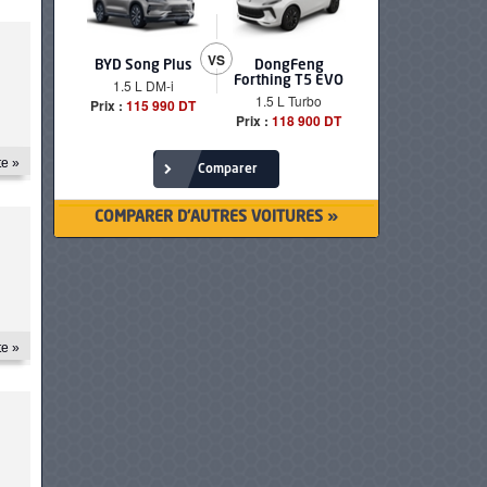
119 CH
VS
e
6.1 L/100 km
Automatique
BYD Song Plus
DongFeng
BMW serie
Forthing T5 EVO
1.5 L DM-i
520i Loun
1.5 L Turbo
Prix :
115 990 DT
Prix :
249 90
Prix: 114 980 DT
Prix :
118 900 DT
te »
Comparer
COMPARER D'AUTRES VOITURES »
te »