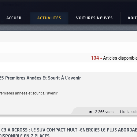
u-Internationale
ACCUEIL
ACTUALITÉS
VOITURES NEUVES
VOI
134 -
Articles disponibl
BMW Serie 4 Gran Coupe
nge GT-LINE
420i Pack M
25 Premières Années Et Sourit À L'avenir
emières années et sourit à l'avenir
2 265 vues
Lire la sui
C3 AIRCROSS : LE SUV COMPACT MULTI-ENERGIES LE PLUS ABORDA
DISPONIBLE EN 7 PLACES