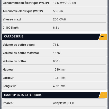
Consommation électrique (WLTP)
17.5 kWh/100 km
Autonomie électrique (WLTP)
585 km
Vitesse maxi
200 KM/H
0-100 Km/h
6.4 s
CARROSSERIE
Volume du coffre avant
71 L
Volume du coffre maximal
1576 L
Volume du coffre
660 L
Hauteur
1680 mm
Largeur
1937 mm
Longueur
4891 mm
EQUIPEMENTS EXTÈRIEURS
Phares
Adaptatifs | LED