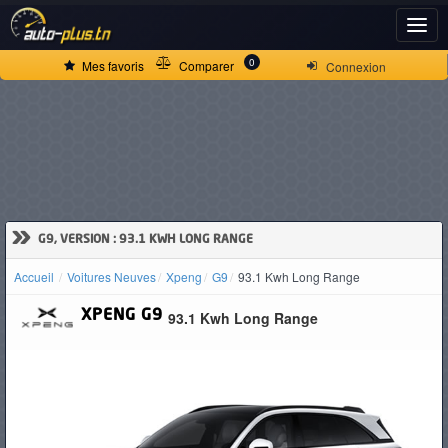
ACCUEIL
0
Mes favoris
Comparer
Connexion
ACTUALITÉS
VOITURES
NEUVES
»
G9, VERSION : 93.1 KWH LONG RANGE
Accueil
Voitures Neuves
Xpeng
G9
93.1 Kwh Long Range
VOITURES
XPENG
G9
93.1 Kwh Long Range
D'OCCASION
CAMIONS