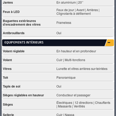
Jantes
En aluminium | 20’’
Feux de jour | Avant | Arrières |
Feux à LED
Clignotants à défilement
Baguettes extérieures
Frameless
d’encadrement des vitres
Antibrouillards
Oui
EQUIPEMENTS INTÈRIEURS
Volant réglable
En hauteur et en profondeur
Volant
Cuir | Multi-fonctions
Vitres
Lunette et vitres arrières sur-teintées
Toit
Panoramique
Tapis de sol
Oui
Sièges réglables en hauteur
Conducteur et passager
Électriques | 12 directions | Chauffants
Sièges
| Massants | Ventilés
Sellerie
Cuir | Nappa