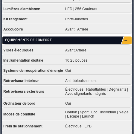
Lumières d’ambiance
LED | 256 Couleurs
Kit rangement
Porte-lunettes
Accoudoirs
Avant | Arrière
EQUIPEMENTS DE CONFORT
Vitres électriques
Avant/Arrière
Instrumentation digitale
10.25 pouces
Système de récupération d’énergie
Oui
Rétroviseur intérieur
Anti-éblouissement
Électriques | Rabattables | Dégivrants |
Rétroviseurs extérieurs
Avec clignotants intégrés
Ordinateur de bord
Oui
Confort | Sport | Eco | Individual | Neige
Modes de conduite
| Escape | Launch
Frein de stationnement
Éléctrique | EPB