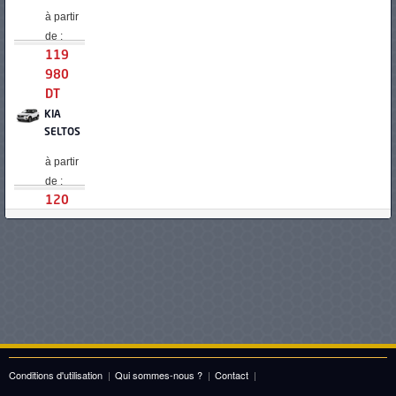
à partir
de :
119
980
DT
KIA
SELTOS
à partir
de :
120
980
DT
VOYAH
COURAGE
à partir
de :
121
000
Conditions d'utilisation
|
Qui sommes-nous ?
|
Contact
|
DT