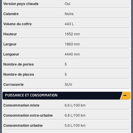
Version pays chauds
Oui
Calandre
Noire
Volume du coffre
443 L
Hauteur
1652 mm
Largeur
1863 mm
Longueur
4440 mm
Nombre de portes
5
Nombre de places
5
Carrosserie
SUV
PUISSANCE ET CONSOMMATION
Consommation mixte
6.6 L/100 km
Consommation extra-urbaine
6.8 L/100 km
Consommation urbaine
5.6 L/100 km