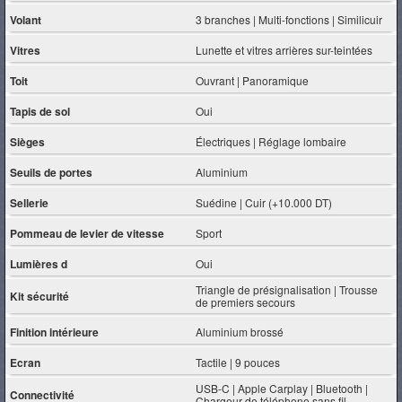
Volant
3 branches | Multi-fonctions | Similicuir
Vitres
Lunette et vitres arrières sur-teintées
Toit
Ouvrant | Panoramique
Tapis de sol
Oui
Sièges
Électriques | Réglage lombaire
Seuils de portes
Aluminium
Sellerie
Suédine | Cuir (+10.000 DT)
Pommeau de levier de vitesse
Sport
Lumières d
Oui
Triangle de présignalisation | Trousse
Kit sécurité
de premiers secours
Finition intérieure
Aluminium brossé
Ecran
Tactile | 9 pouces
USB-C | Apple Carplay | Bluetooth |
Connectivité
Chargeur de téléphone sans fil