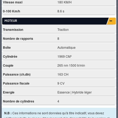
Vitesse maxi
180 KM/H
0-100 Km/h
8.6 s
MOTEUR
Transmission
Traction
Nombre de rapports
8
Boîte
Automatique
Cylindrée
1969 CM³
Couple
265 nm 1500 tr/min
Puissance (ch.din)
163 CH
Puissance fiscale
9 CV
Energie
Essence | Hybride léger
Nombre de cylindres
4
N.B :
Ces informations ne sont données qu'à titre indicatif, vous devez