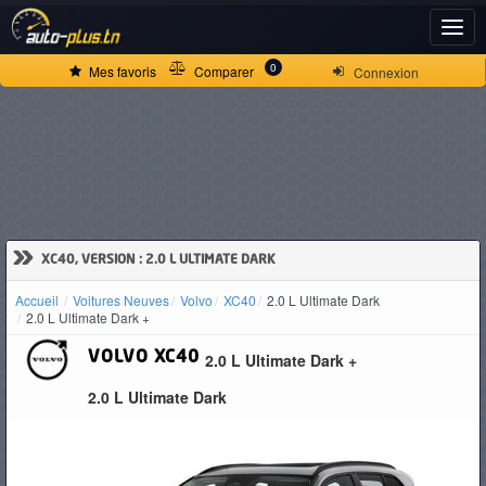
ACCUEIL
0
Mes favoris
Comparer
Connexion
ACTUALITÉS
VOITURES
NEUVES
»
XC40, VERSION : 2.0 L ULTIMATE DARK
Accueil
Voitures Neuves
Volvo
XC40
2.0 L Ultimate Dark
VOITURES
2.0 L Ultimate Dark +
D'OCCASION
VOLVO
XC40
2.0 L Ultimate Dark +
2.0 L Ultimate Dark
CAMIONS