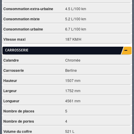
Consommation extra-urbaine
4.5 L/100 km
Consommation mixte
5.2 L/100 km
Consommation urbaine
6.7 L/100 km
Vitesse maxi
187 KM/H
CARROSSERIE
Calandre
Chromée
Carrosserie
Berline
Hauteur
1507 mm
Largeur
1752 mm
Longueur
4561 mm
Nombre de places
5
Nombre de portes
4
Volume du coffre
521 L