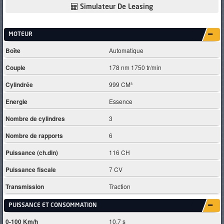
Simulateur De Leasing
MOTEUR
Boîte
Automatique
Couple
178 nm 1750 tr/min
Cylindrée
999 CM³
Energie
Essence
Nombre de cylindres
3
Nombre de rapports
6
Puissance (ch.din)
116 CH
Puissance fiscale
7 CV
Transmission
Traction
PUISSANCE ET CONSOMMATION
0-100 Km/h
10.7 s