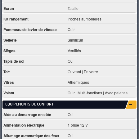
Ecran
Tactile
Kit rangement
Poches aumônières
Pommeau de levier de vitesse
Cuir
Sellerie
Similicuir
Sièges
Ventilés
Tapis de sol
Oui
Toit
Ouvrant | En verre
Vitres
Athermiques
Volant
Cuir | Multi-fonctions | Avec palettes
EQUIPEMENTS DE CONFORT
Aide au démarrage en côte
Oui
Alimentation électrique
1 prise 12 V
Allumage automatique des feux
Oui