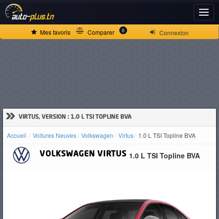
ACCUEIL
0
Mes favoris
Comparer
Connexion
ACTUALITÉS
VOITURES
NEUVES
»
VIRTUS, VERSION : 1.0 L TSI TOPLINE BVA
Accueil
Voitures Neuves
Volkswagen
Virtus
1.0 L TSI Topline BVA
VOITURES
VOLKSWAGEN
VIRTUS
1.0 L TSI Topline BVA
D'OCCASION
CAMIONS