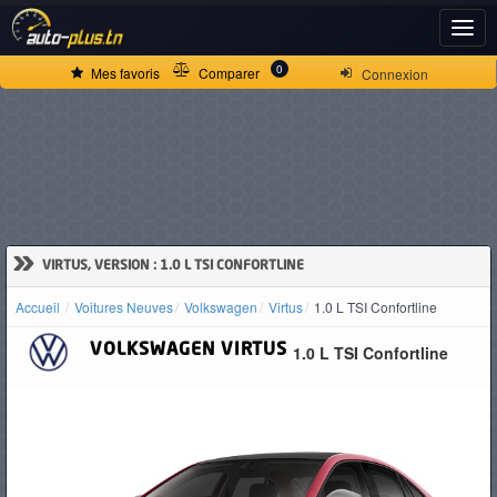
ACCUEIL
0
Mes favoris
Comparer
Connexion
ACTUALITÉS
VOITURES
NEUVES
»
VIRTUS, VERSION : 1.0 L TSI CONFORTLINE
Accueil
Voitures Neuves
Volkswagen
Virtus
1.0 L TSI Confortline
VOITURES
VOLKSWAGEN
VIRTUS
1.0 L TSI Confortline
D'OCCASION
CAMIONS