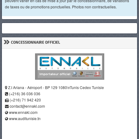
peuvent varier en cas de mise à jour par le concessionnaire, de variations
de taxes ou de promotions ponctuelles. Photos non contractuelles.
»
CONCESSIONNAIRE OFFICIEL
Z.I Ariana - Aéroport - BP 129 1080\nTunis Cedex Tunisie
(+216) 36 036 036
(+216) 71 942 420
contact@ennakl.com
www.ennakl.com
www.auditunisie.tn