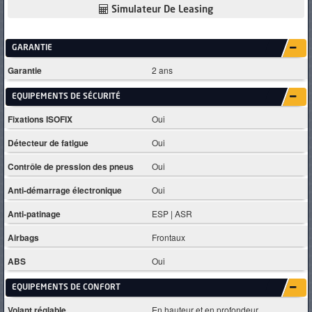
Simulateur De Leasing
GARANTIE
Garantie
2 ans
EQUIPEMENTS DE SÉCURITÉ
Fixations ISOFIX
Oui
Détecteur de fatigue
Oui
Contrôle de pression des pneus
Oui
Anti-démarrage électronique
Oui
Anti-patinage
ESP | ASR
Airbags
Frontaux
ABS
Oui
EQUIPEMENTS DE CONFORT
Volant réglable
En hauteur et en profondeur