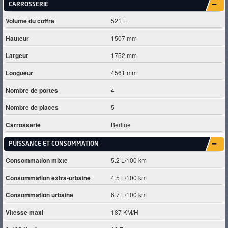
CARROSSERIE
Volume du coffre
521 L
Hauteur
1507 mm
Largeur
1752 mm
Longueur
4561 mm
Nombre de portes
4
Nombre de places
5
Carrosserie
Berline
PUISSANCE ET CONSOMMATION
Consommation mixte
5.2 L/100 km
Consommation extra-urbaine
4.5 L/100 km
Consommation urbaine
6.7 L/100 km
Vitesse maxi
187 KM/H