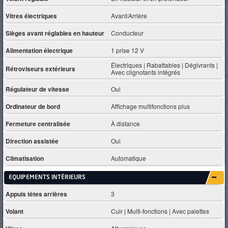
Vitres électriques
Avant/Arrière
Sièges avant réglables en hauteur
Conducteur
Alimentation électrique
1 prise 12 V
Électriques | Rabattables | Dégivrants |
Rétroviseurs extérieurs
Avec clignotants intégrés
Régulateur de vitesse
Oui
Ordinateur de bord
Affichage multifonctions plus
Fermeture centralisée
À distance
Direction assistée
Oui
Climatisation
Automatique
EQUIPEMENTS INTÈRIEURS
Appuis têtes arrières
3
Volant
Cuir | Multi-fonctions | Avec palettes