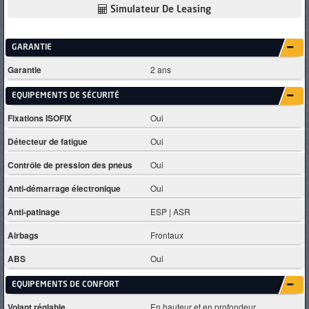
Simulateur De Leasing
GARANTIE
Garantie
2 ans
EQUIPEMENTS DE SÉCURITÉ
Fixations ISOFIX
Oui
Détecteur de fatigue
Oui
Contrôle de pression des pneus
Oui
Anti-démarrage électronique
Oui
Anti-patinage
ESP | ASR
Airbags
Frontaux
ABS
Oui
EQUIPEMENTS DE CONFORT
Volant réglable
En hauteur et en profondeur