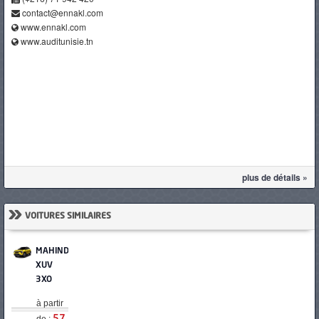
contact@ennakl.com
www.ennakl.com
www.auditunisie.tn
plus de détails »
»
VOITURES SIMILAIRES
MAHINDRA
XUV
3XO
à partir