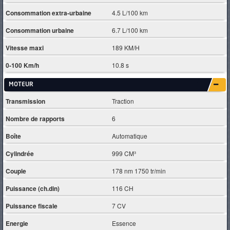
Consommation extra-urbaine
4.5 L/100 km
Consommation urbaine
6.7 L/100 km
Vitesse maxi
189 KM/H
0-100 Km/h
10.8 s
MOTEUR
Transmission
Traction
Nombre de rapports
6
Boîte
Automatique
Cylindrée
999 CM³
Couple
178 nm 1750 tr/min
Puissance (ch.din)
116 CH
Puissance fiscale
7 CV
Energie
Essence