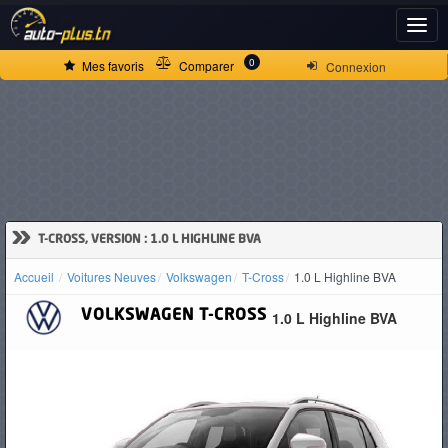
ACCUEIL
0
Mes favoris
Comparer
Connexion
ACTUALITÉS
VOITURES
NEUVES
»
T-CROSS, VERSION : 1.0 L HIGHLINE BVA
Accueil
Voitures Neuves
Volkswagen
T-Cross
1.0 L Highline BVA
VOITURES
VOLKSWAGEN
T-CROSS
1.0 L Highline BVA
D'OCCASION
CAMIONS