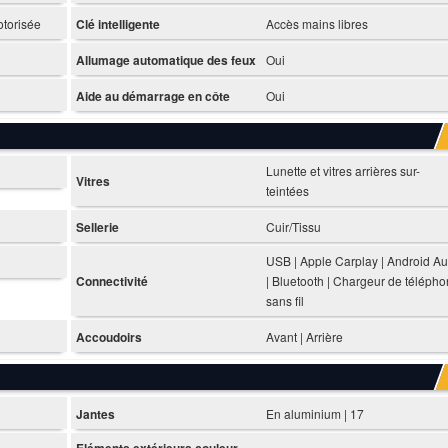
otorisée
Clé intelligente
Accès mains libres
Allumage automatique des feux
Oui
Aide au démarrage en côte
Oui
Lunette et vitres arrières sur-
Vitres
teintées
Sellerie
Cuir/Tissu
USB | Apple Carplay | Android Au
Connectivité
| Bluetooth | Chargeur de téléph
sans fil
Accoudoirs
Avant | Arrière
Jantes
En aluminium | 17
Eléments extérieurs couleur