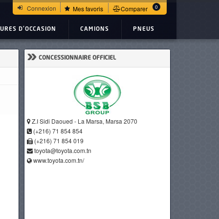
0
Connexion
Mes favoris
Comparer
TURES D'OCCASION
CAMIONS
PNEUS
»
CONCESSIONNAIRE OFFICIEL
Z.I Sidi Daoued - La Marsa, Marsa 2070
(+216) 71 854 854
(+216) 71 854 019
toyota@toyota.com.tn
www.toyota.com.tn/