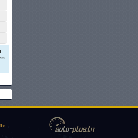
t
ions
iles