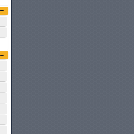
GEELY GX3 PRO
à partir de :
68 800 DT
DFSK GLORY 500
à partir de :
69 900 DT
GEELY COOLRAY
à partir de :
72 800 DT
OPEL CROSSLAND
à partir de :
72 900 DT
VOLKSWAGEN T-CROSS
à partir de :
74 980 DT
CHERY I03