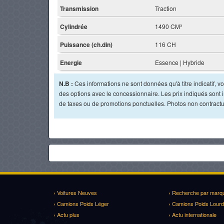
Transmission
Traction
Cylindrée
1490 CM³
Puissance (ch.din)
116 CH
Energie
Essence | Hybride
N.B :
Ces informations ne sont données qu'à titre indicatif, vou
des options avec le concessionnaire. Les prix indiqués sont in
de taxes ou de promotions ponctuelles. Photos non contractu
› Voitures Neuves
› Recherche par marq
› Camions Poids Léger
› Camions Poids Lourd
› Actu plus
› Actu internationale