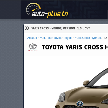
Voi
ACCUEIL
ACTUALITÉS
»
YARIS CROSS HYBRIDE, VERSION : 1.5 L CVT
Accueil
Voitures Neuves
Toyota
Yaris Cross Hybride
1.5
TOYOTA
YARIS CROSS 
VOITURES
NEUVES
VOITURES
D'OCCASION
CAMIONS