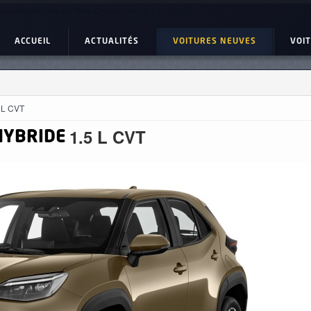
ture Neuve : Toyota Yaris Cross Hybride 1.5 L CVT
ACCUEIL
ACTUALITÉS
VOITURES NEUVES
VOI
 L CVT
1.5 L CVT
HYBRIDE