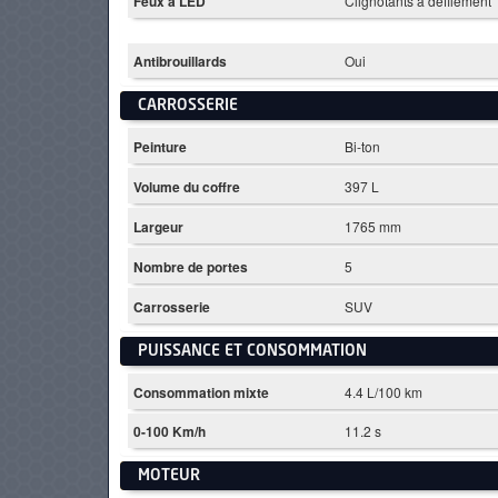
Feux à LED
Clignotants à défilement
Antibrouillards
Oui
CARROSSERIE
Peinture
Bi-ton
Volume du coffre
397 L
Largeur
1765 mm
Nombre de portes
5
Carrosserie
SUV
PUISSANCE ET CONSOMMATION
Consommation mixte
4.4 L/100 km
0-100 Km/h
11.2 s
MOTEUR