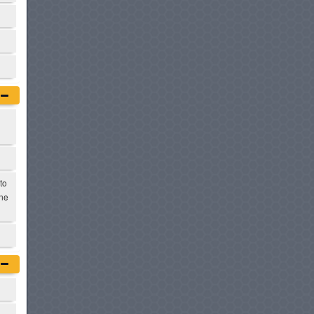
à partir de :
76 900 DT
GAC EMZOOM
à partir de :
76 900 DT
DFSK E5 PHEV
à partir de :
76 900 DT
SUZUKI FRONX
to
à partir de :
76 900 DT
one