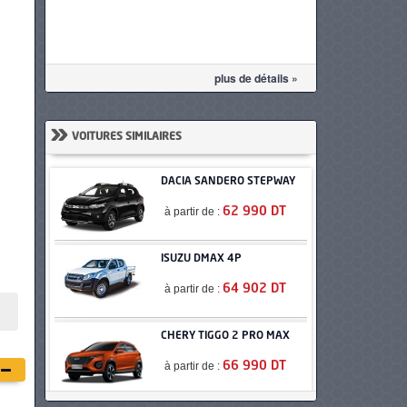
plus de détails »
»
VOITURES SIMILAIRES
DACIA SANDERO STEPWAY
à partir de :
62 990 DT
ISUZU DMAX 4P
à partir de :
64 902 DT
CHERY TIGGO 2 PRO MAX
à partir de :
66 990 DT