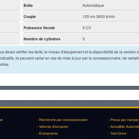
Boîte
Automatique
Couple
120 nm 3600 tr/min
Puissance fiscale
5 CV
Nombre de cylindres
3
s devez vérifier les tarifs, le niveau d'équipement et la disponibilité de la version e
dicatifs, ils peuvent varier en cas de mise à jour par le concessionnaire, de variat
elles.
ue
› Recherche par concessionnaire
› Pneus par marque
› Voitures d'occasion
› Actualités Automob
› Événements
› Test-Drive