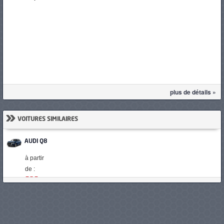
plus de détails »
»
VOITURES SIMILAIRES
AUDI Q8
à partir
de :
525
000 DT