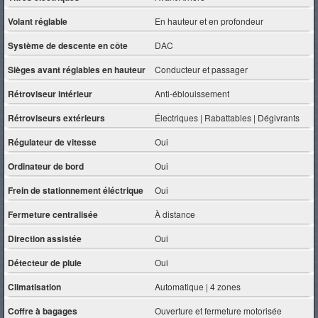
Volant réglable
En hauteur et en profondeur
Système de descente en côte
DAC
Sièges avant réglables en hauteur
Conducteur et passager
Rétroviseur intérieur
Anti-éblouissement
Rétroviseurs extérieurs
Électriques | Rabattables | Dégivrants
Régulateur de vitesse
Oui
Ordinateur de bord
Oui
Frein de stationnement éléctrique
Oui
Fermeture centralisée
À distance
Direction assistée
Oui
Détecteur de pluie
Oui
Climatisation
Automatique | 4 zones
Coffre à bagages
Ouverture et fermeture motorisée