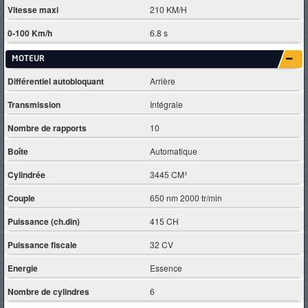
Vitesse maxi
210 KM/H
0-100 Km/h
6.8 s
MOTEUR
Différentiel autobloquant
Arrière
Transmission
Intégrale
Nombre de rapports
10
Boîte
Automatique
Cylindrée
3445 CM³
Couple
650 nm 2000 tr/min
Puissance (ch.din)
415 CH
Puissance fiscale
32 CV
Energie
Essence
Nombre de cylindres
6