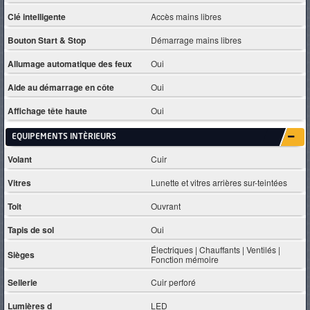
Clé intelligente
Accès mains libres
Bouton Start & Stop
Démarrage mains libres
Allumage automatique des feux
Oui
Aide au démarrage en côte
Oui
Affichage tête haute
Oui
EQUIPEMENTS INTÈRIEURS
Volant
Cuir
Vitres
Lunette et vitres arrières sur-teintées
Toit
Ouvrant
Tapis de sol
Oui
Électriques | Chauffants | Ventilés |
Sièges
Fonction mémoire
Sellerie
Cuir perforé
Lumières d
LED