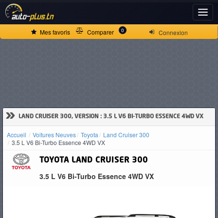
ACCUEIL
0
Mes favoris
Comparer
Connexion
ACTUALITÉS
VOITURES
NEUVES
»
LAND CRUISER 300, VERSION : 3.5 L V6 BI-TURBO ESSENCE 4WD VX
Accueil
Voitures Neuves
Toyota
Land Cruiser 300
VOITURES
3.5 L V6 Bi-Turbo Essence 4WD VX
D'OCCASION
TOYOTA
LAND CRUISER 300
3.5 L V6 Bi-Turbo Essence 4WD VX
CAMIONS