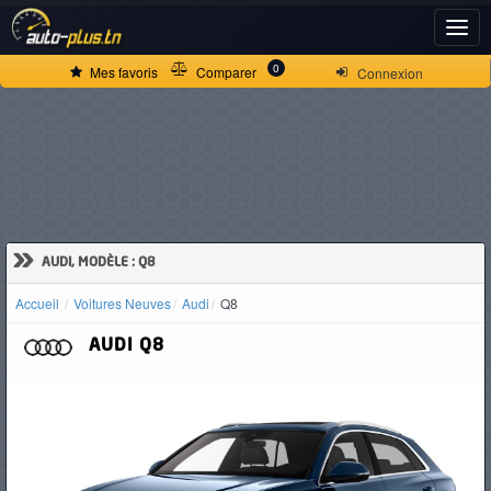
ACCUEIL
0
Mes favoris
Comparer
Connexion
ACTUALITÉS
VOITURES
NEUVES
»
AUDI, MODÈLE : Q8
Accueil
Voitures Neuves
Audi
Q8
VOITURES
AUDI
Q8
D'OCCASION
CAMIONS