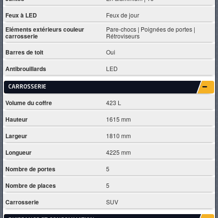
Feux à LED
Feux de jour
Eléments extérieurs couleur
Pare-chocs | Poignées de portes |
carrosserie
Rétroviseurs
Barres de toit
Oui
Antibrouillards
LED
CARROSSERIE
Volume du coffre
423 L
Hauteur
1615 mm
Largeur
1810 mm
Longueur
4225 mm
Nombre de portes
5
Nombre de places
5
Carrosserie
SUV