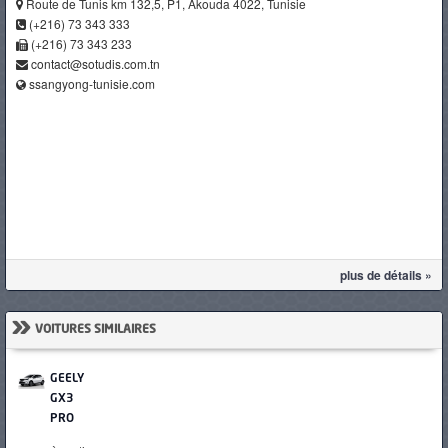
Route de Tunis km 132,5, P1, Akouda 4022, Tunisie
(+216) 73 343 333
(+216) 73 343 233
contact@sotudis.com.tn
ssangyong-tunisie.com
plus de détails »
»
VOITURES SIMILAIRES
GEELY
GX3
PRO