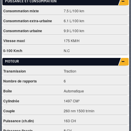
PUISSANCE ET CONSOMMATION
Consommation mixte
7.5 L/100 km
Consommation extra-urbaine
6.1 L/100 km
Consommation urbaine
9.9 L/100 km
Vitesse maxi
175 KM/H
0-100 Km/h
N.C
MOTEUR
Transmission
Traction
Nombre de rapports
6
Boîte
Automatique
Cylindrée
1497 CM³
Couple
260 nm 1500 tr/min
Puissance (ch.din)
163 CH
Puissance fiscale
8 CV