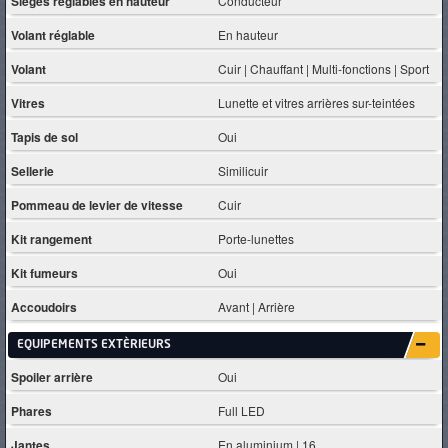
Sièges réglables en hauteur
Conducteur
Volant réglable
En hauteur
Volant
Cuir | Chauffant | Multi-fonctions | Sport
Vitres
Lunette et vitres arrières sur-teintées
Tapis de sol
Oui
Sellerie
Similicuir
Pommeau de levier de vitesse
Cuir
Kit rangement
Porte-lunettes
Kit fumeurs
Oui
Accoudoirs
Avant | Arrière
EQUIPEMENTS EXTÈRIEURS
Spoiler arrière
Oui
Phares
Full LED
Jantes
En aluminium | 16