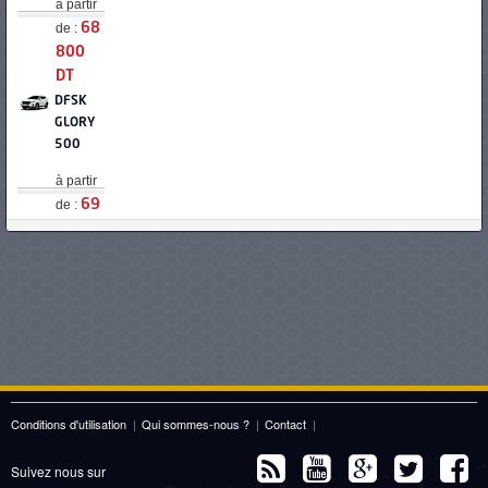
à partir
de :
68
800
DT
DFSK
GLORY
500
à partir
de :
69
900
DT
GEELY
COOLRAY
à partir
de :
72
800
DT
Conditions d'utilisation
|
Qui sommes-nous ?
|
Contact
|
OPEL
CROSSLAND
Suivez nous sur