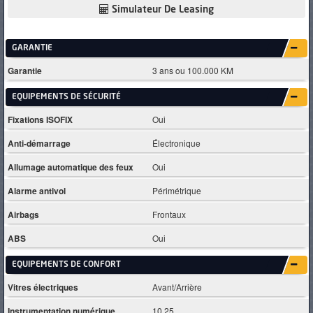
Simulateur De Leasing
GARANTIE
Garantie
3 ans ou 100.000 KM
EQUIPEMENTS DE SÉCURITÉ
Fixations ISOFIX
Oui
Anti-démarrage
Électronique
Allumage automatique des feux
Oui
Alarme antivol
Périmétrique
Airbags
Frontaux
ABS
Oui
EQUIPEMENTS DE CONFORT
Vitres électriques
Avant/Arrière
Instrumentation numérique
10.25