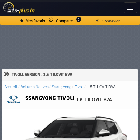
ACCUEIL
0
Mes favoris
Comparer
Connexion
ACTUALITÉS
VOITURES
NEUVES
»
TIVOLI, VERSION : 1.5 T ILOVIT BVA
Accueil
Voitures Neuves
SsangYong
Tivoli
1.5 T ILOVIT BVA
VOITURES
SSANGYONG
TIVOLI
1.5 T ILOVIT BVA
D'OCCASION
CAMIONS