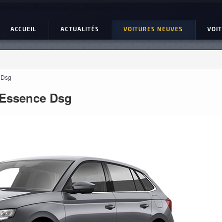
ture Neuve : Škoda Scala 1.0 L Tsi Essence Dsg
ACCUEIL
ACTUALITÉS
VOITURES NEUVES
VOI
e Dsg
i Essence Dsg