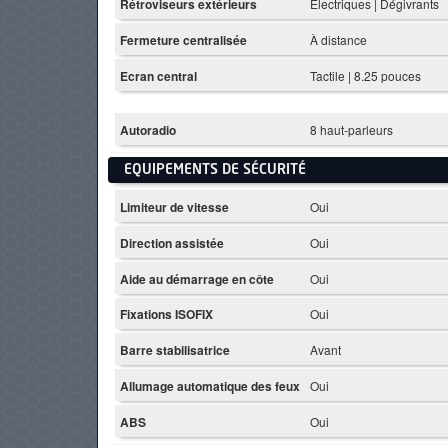
Rétroviseurs extérieurs
Électriques | Dégivrants
Fermeture centralisée
À distance
Ecran central
Tactile | 8.25 pouces
Autoradio
8 haut-parleurs
EQUIPEMENTS DE SÉCURITÉ
Limiteur de vitesse
Oui
Direction assistée
Oui
Aide au démarrage en côte
Oui
Fixations ISOFIX
Oui
Barre stabilisatrice
Avant
Allumage automatique des feux
Oui
ABS
Oui