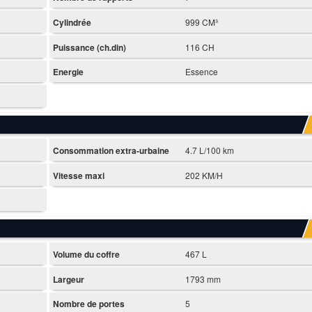
Cylindrée
999 CM³
Puissance (ch.din)
116 CH
Energie
Essence
Consommation extra-urbaine
4.7 L/100 km
Vitesse maxi
202 KM/H
Volume du coffre
467 L
Largeur
1793 mm
Nombre de portes
5