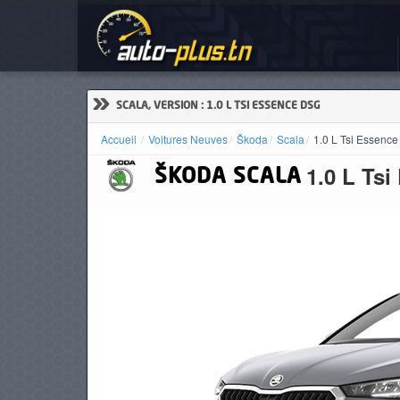
Voi
ACCUEIL
ACTUALITÉS
»
SCALA, VERSION : 1.0 L TSI ESSENCE DSG
Accueil
Voitures Neuves
Škoda
Scala
1.0 L Tsi Essenc
1.0 L Ts
ŠKODA
SCALA
VOITURES
NEUVES
VOITURES
D'OCCASION
CAMIONS