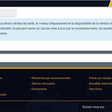
s devez vérifier les tarifs, le niveau d'équipement et la disponibilité de la version e
dicatifs, ils peuvent varier en cas de mise à jour par le concessionnaire, de variat
elles.
ue
› Recherche par concessionnaire
› Pneus par marque
› Voitures d'occasion
› Actualités Automob
› Événements
› Test-Drive
cules
Suivez nous sur