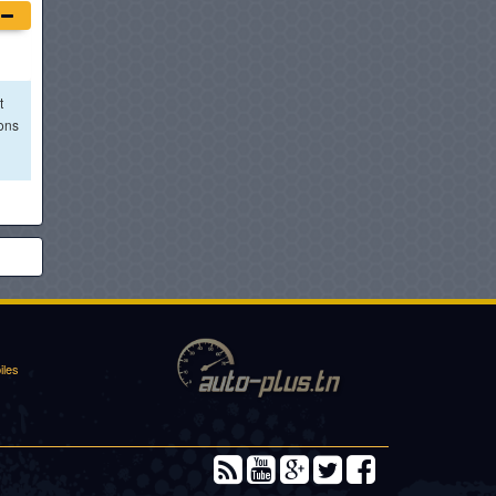
t
ions
iles