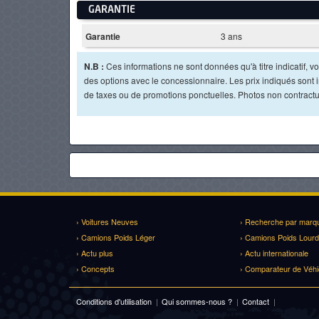
GARANTIE
Garantie
3 ans
N.B :
Ces informations ne sont données qu'à titre indicatif, vou
des options avec le concessionnaire. Les prix indiqués sont in
de taxes ou de promotions ponctuelles. Photos non contractu
› Voitures Neuves
› Recherche par marq
› Camions Poids Léger
› Camions Poids Lourd
› Actu plus
› Actu internationale
› Concepts
› Comparateur de Véhi
Conditions d'utilisation
|
Qui sommes-nous ?
|
Contact
|