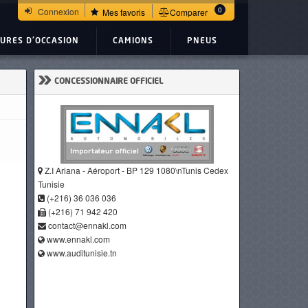
0
Connexion
Mes favoris
Comparer
TURES D'OCCASION
CAMIONS
PNEUS
»
CONCESSIONNAIRE OFFICIEL
Z.I Ariana - Aéroport - BP 129 1080\nTunis Cedex
Tunisie
(+216) 36 036 036
(+216) 71 942 420
contact@ennakl.com
www.ennakl.com
www.auditunisie.tn