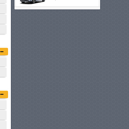
SEAT LEON
à partir de :
108 980 DT