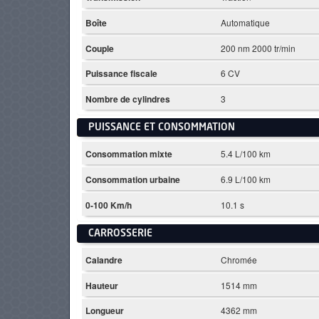
Boîte
Automatique
Couple
200 nm 2000 tr/min
Puissance fiscale
6 CV
Nombre de cylindres
3
PUISSANCE ET CONSOMMATION
Consommation mixte
5.4 L/100 km
Consommation urbaine
6.9 L/100 km
0-100 Km/h
10.1 s
CARROSSERIE
Calandre
Chromée
Hauteur
1514 mm
Longueur
4362 mm