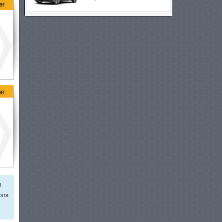
er
OPEL ASTRA
à partir de :
94 900 DT
BYD DOLPHIN
à partir de :
94 990 DT
er
VOLKSWAGEN GOLF 8
à partir de :
117 980 DT
CUPRA LEON
à partir de :
119 980 DT
t
BMW SÉRIE 1
ions
à partir de :
139 900 DT