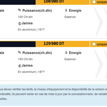
108 980 DT
compar
ale
Puissance(ch.din)
Energie
150 CH.din
Essence
Jantes
En aluminium | 16??
129 980 DT
compar
ale
Puissance(ch.din)
Energie
150 CH.din
Essence
Jantes
En aluminium | 18??
s devez vérifier les tarifs, le niveau d'équipement et la disponibilité de la version e
dicatifs, ils peuvent varier en cas de mise à jour par le concessionnaire, de variat
lles .