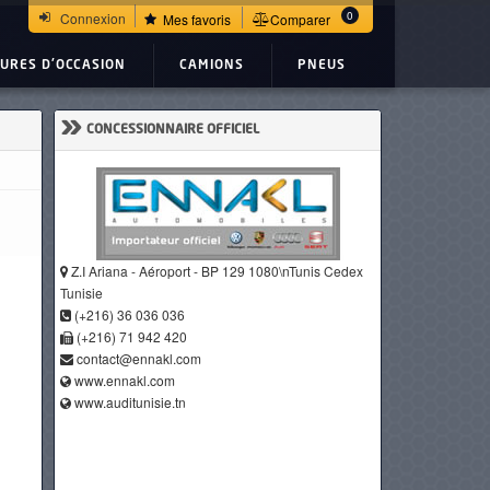
0
Connexion
Mes favoris
Comparer
TURES D'OCCASION
CAMIONS
PNEUS
»
CONCESSIONNAIRE OFFICIEL
Z.I Ariana - Aéroport - BP 129 1080\nTunis Cedex
Tunisie
(+216) 36 036 036
(+216) 71 942 420
contact@ennakl.com
www.ennakl.com
www.auditunisie.tn