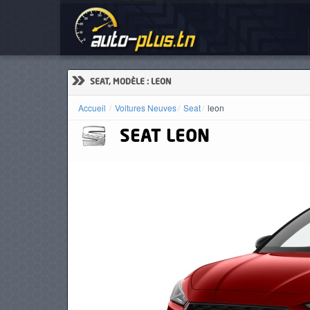
Voi
ACCUEIL
ACTUALITÉS
»
SEAT, MODÈLE : LEON
Accueil
Voitures Neuves
Seat
leon
SEAT
LEON
VOITURES
NEUVES
VOITURES
D'OCCASION
CAMIONS