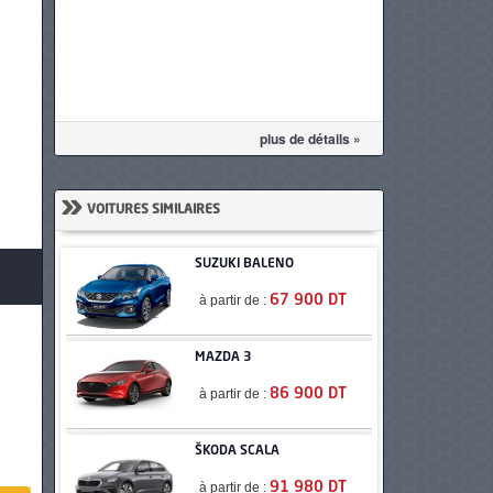
plus de détails »
»
VOITURES SIMILAIRES
SUZUKI BALENO
à partir de :
67 900 DT
MAZDA 3
à partir de :
86 900 DT
ŠKODA SCALA
à partir de :
91 980 DT