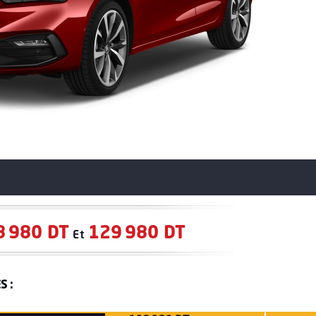
8 980 DT
129 980 DT
Et
S :