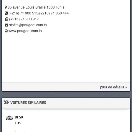
85 avenue Louis Braille 1003 Tunis
(+216) 71 900 515/(+216) 71 860 444
(+216) 71 900 917
stafim@peugeot.com.tn
www.peugeot.com.tn
plus de détails »
»
VOITURES SIMILAIRES
DFSK
C35