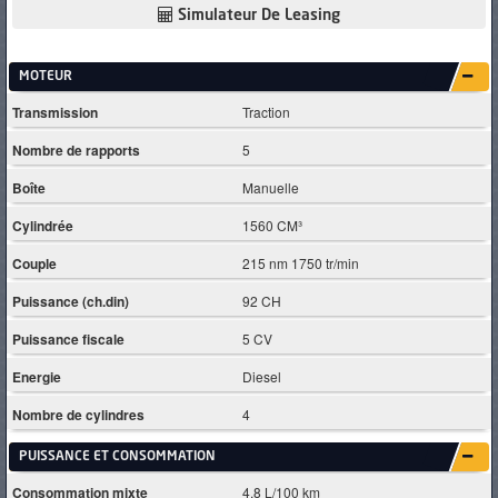
Simulateur De Leasing
MOTEUR
Transmission
Traction
Nombre de rapports
5
Boîte
Manuelle
Cylindrée
1560 CM³
Couple
215 nm 1750 tr/min
Puissance (ch.din)
92 CH
Puissance fiscale
5 CV
Energie
Diesel
Nombre de cylindres
4
PUISSANCE ET CONSOMMATION
Consommation mixte
4.8 L/100 km