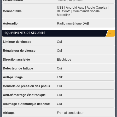
USB | Android Auto | Apple Carplay |
Connectivité
Bluetooth | Commande vocale |
Mirrorlink
Autoradio
Radio numérique DAB
EQUIPEMENTS DE SÉCURITÉ
Limiteur de vitesse
Oui
Régulateur de vitesse
Oui
Direction assistée
Électrique
Détecteur de fatigue
Oui
Anti-patinage
ESP
Contrôle de pression des pneus
Oui
Anti-démarrage électronique
Oui
Allumage automatique des feux
Oui
Airbags
Frontal conducteur