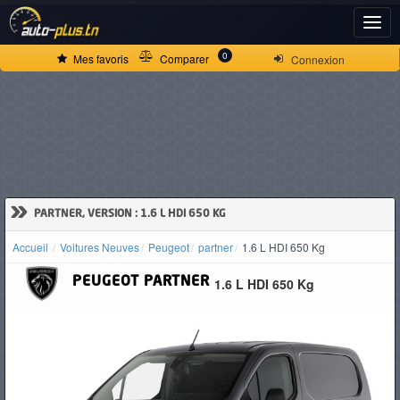
ACCUEIL
0
Mes favoris
Comparer
Connexion
ACTUALITÉS
VOITURES
NEUVES
»
PARTNER, VERSION : 1.6 L HDI 650 KG
Accueil
Voitures Neuves
Peugeot
partner
1.6 L HDI 650 Kg
VOITURES
PEUGEOT
PARTNER
1.6 L HDI 650 Kg
D'OCCASION
CAMIONS