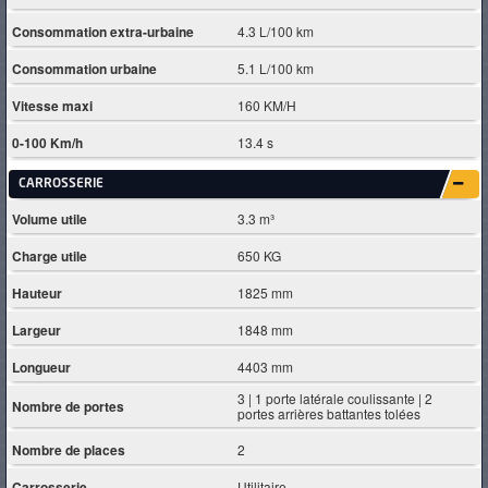
Consommation extra-urbaine
4.3 L/100 km
Consommation urbaine
5.1 L/100 km
Vitesse maxi
160 KM/H
0-100 Km/h
13.4 s
CARROSSERIE
Volume utile
3.3 m³
Charge utile
650 KG
Hauteur
1825 mm
Largeur
1848 mm
Longueur
4403 mm
3 | 1 porte latérale coulissante | 2
Nombre de portes
portes arrières battantes tolées
Nombre de places
2
Carrosserie
Utilitaire