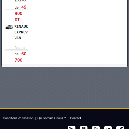
à partir
de :
49
900
DT
RENAULT
EXPRESS
VAN
à partir
de :
60
700
DT
OPEL
COMBO
CARGO
à partir
de :
61
400
DT
Conditions d'utilisation
|
Qui sommes-nous ?
|
Contact
|
FIAT
DOBLO