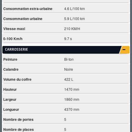
Consommation extra-urbaine
4.6 L/100 km
Consommation urbaine
5.9 L/100 km
Vitesse maxi
210 KM/H
0-100 Km/h
9.7 s
CARROSSERIE
Peinture
Bi-ton
Calandre
Noire
Volume du coffre
422 L
Hauteur
1470 mm
Largeur
1860 mm
Longueur
4370 mm
Nombre de portes
5
Nombre de places
5