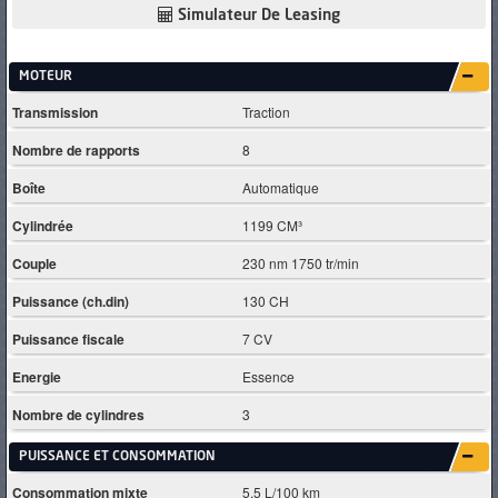
Simulateur De Leasing
MOTEUR
Transmission
Traction
Nombre de rapports
8
Boîte
Automatique
Cylindrée
1199 CM³
Couple
230 nm 1750 tr/min
Puissance (ch.din)
130 CH
Puissance fiscale
7 CV
Energie
Essence
Nombre de cylindres
3
PUISSANCE ET CONSOMMATION
Consommation mixte
5.5 L/100 km