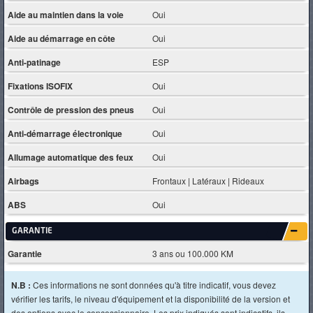
Aide au maintien dans la voie
Oui
Aide au démarrage en côte
Oui
Anti-patinage
ESP
Fixations ISOFIX
Oui
Contrôle de pression des pneus
Oui
Anti-démarrage électronique
Oui
Allumage automatique des feux
Oui
Airbags
Frontaux | Latéraux | Rideaux
ABS
Oui
GARANTIE
Garantie
3 ans ou 100.000 KM
N.B :
Ces informations ne sont données qu'à titre indicatif, vous devez
vérifier les tarifs, le niveau d'équipement et la disponibilité de la version et
des options avec le concessionnaire. Les prix indiqués sont indicatifs, ils