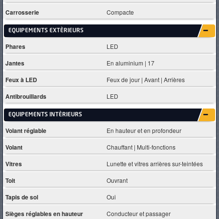
Carrosserie
Compacte
EQUIPEMENTS EXTÈRIEURS
Phares
LED
Jantes
En aluminium | 17
Feux à LED
Feux de jour | Avant | Arrières
Antibrouillards
LED
EQUIPEMENTS INTÈRIEURS
Volant réglable
En hauteur et en profondeur
Volant
Chauffant | Multi-fonctions
Vitres
Lunette et vitres arrières sur-teintées
Toit
Ouvrant
Tapis de sol
Oui
Sièges réglables en hauteur
Conducteur et passager