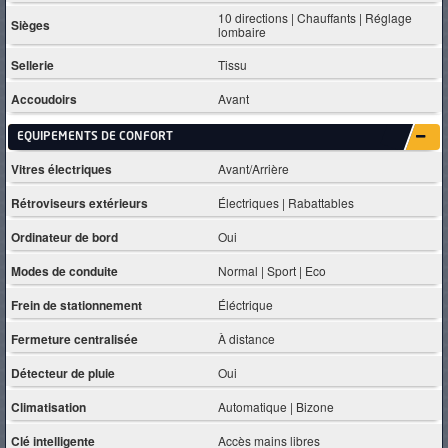
10 directions | Chauffants | Réglage
Sièges
lombaire
Sellerie
Tissu
Accoudoirs
Avant
EQUIPEMENTS DE CONFORT
Vitres électriques
Avant/Arrière
Rétroviseurs extérieurs
Électriques | Rabattables
Ordinateur de bord
Oui
Modes de conduite
Normal | Sport | Eco
Frein de stationnement
Éléctrique
Fermeture centralisée
À distance
Détecteur de pluie
Oui
Climatisation
Automatique | Bizone
Clé intelligente
Accès mains libres