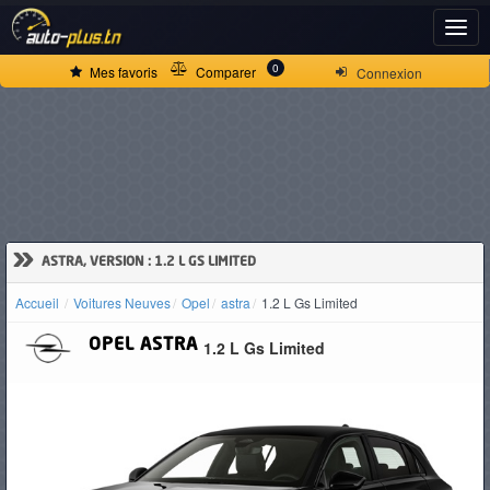
ACCUEIL
0
Mes favoris
Comparer
Connexion
ACTUALITÉS
VOITURES
NEUVES
»
ASTRA, VERSION : 1.2 L GS LIMITED
Accueil
Voitures Neuves
Opel
astra
1.2 L Gs Limited
VOITURES
OPEL
ASTRA
1.2 L Gs Limited
D'OCCASION
CAMIONS