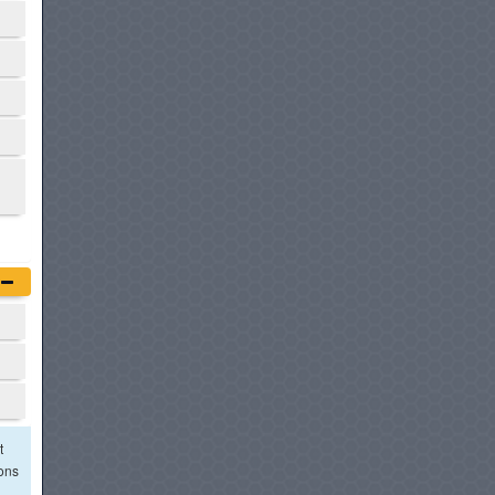
t
ions