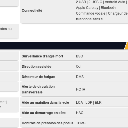
2 USB | 2 USB-C | Android Auto |
Apple Carplay | Bluetooth |
Connectivité
Commande vocale | Chargeur de
téléphone sans fil
ndes au
Surveillance d’angle mort
BSD
Direction assistée
Oui
Détecteur de fatigue
DMS
Alerte de circulation
RCTA
transversale
ant |
Aide au maintien dans la voie
LCA | LDP | ELK
°
Aide au démarrage en côte
HAC
Contrôle de pression des pneus
TPMS