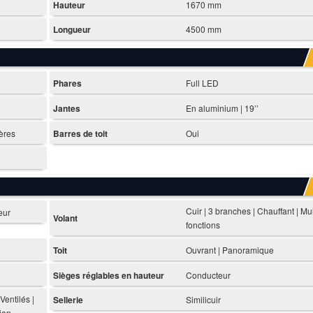
Hauteur
1670 mm
Longueur
4500 mm
Phares
Full LED
Jantes
En aluminium | 19’’
ières
Barres de toit
Oui
Cuir | 3 branches | Chauffant | Mul
eur
Volant
fonctions
Toit
Ouvrant | Panoramique
Sièges réglables en hauteur
Conducteur
Ventilés |
Sellerie
Similicuir
ion