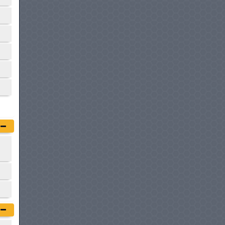
à partir de :
64 902 DT
CHERY TIGGO 2 PRO MAX
à partir de :
66 990 DT
GEELY GX3 PRO
à partir de :
68 800 DT
DFSK GLORY 500
à partir de :
69 900 DT
GEELY COOLRAY
à partir de :
72 800 DT
OPEL CROSSLAND
à partir de :
72 900 DT