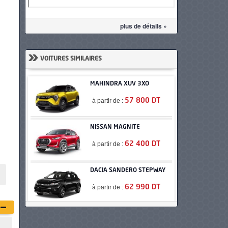
plus de détails »
»
VOITURES SIMILAIRES
MAHINDRA XUV 3XO
à partir de :
57 800 DT
NISSAN MAGNITE
à partir de :
62 400 DT
DACIA SANDERO STEPWAY
à partir de :
62 990 DT
ISUZU DMAX 4P