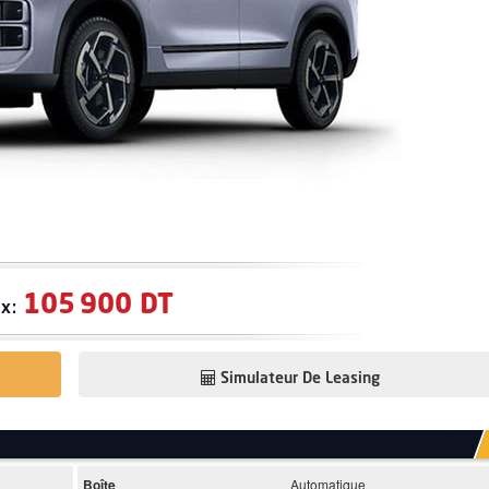
105 900 DT
ix:
Simulateur De Leasing
Boîte
Automatique