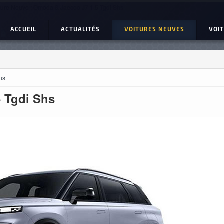
ture Neuve : Omoda & Jaecoo J7 1.5 Tgdi Shs
ACCUEIL
ACTUALITÉS
VOITURES NEUVES
VOI
hs
5 Tgdi Shs