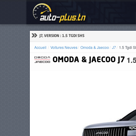
Voi
ACCUEIL
ACTUALITÉS
»
J7, VERSION : 1.5 TGDI SHS
Accueil
Voitures Neuves
Omoda & Jaecoo
J7
1.5 Tgdi S
1.
OMODA & JAECOO
J7
VOITURES
NEUVES
VOITURES
D'OCCASION
CAMIONS