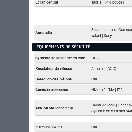
Ecran central
Tactile | 14.8 pouces
8 haut-parleurs | Comma
Autoradio
volant | Sony
EQUIPEMENTS DE SÉCURITÉ
Système de descente en côte
HDC
Régulateur de vitesse
Adaptatif (ACC)
Détection des piétons
Oui
Conduite autonome
Niveau 2 | TJA | IES
Radar de recul | Radar av
Aide au stationnement
Système de caméras 540
Fixations ISOFIX
Oui