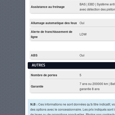
BAS | EBD | Système anti-
Assistance au freinage
avec détection des piéto
Allumage automatique des feux
Oui
Alerte de franchissement de
LDW
ligne
ABS
Oui
AUTRES
Nombre de portes
5
7 ans ou 200000 km | Bat
Garantie
garantie 8 ans
N.B :
Ces informations ne sont données qu'à titre indicatif, vou
des options avec le concessionnaire. Les prix indiqués sont in
de taxes ou de promotions ponctuelles. Photos non contractu