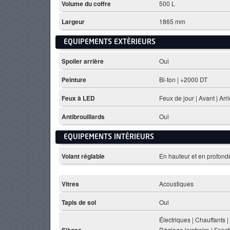
Volume du coffre
500 L
Largeur
1865 mm
EQUIPEMENTS EXTÈRIEURS
Spoiler arrière
Oui
Peinture
Bi-ton | +2000 DT
Feux à LED
Feux de jour | Avant | Arr
Antibrouillards
Oui
EQUIPEMENTS INTÈRIEURS
Volant réglable
En hauteur et en profond
Vitres
Acoustiques
Tapis de sol
Oui
Électriques | Chauffants | 
Sièges
Réglage lombaire | Fonct