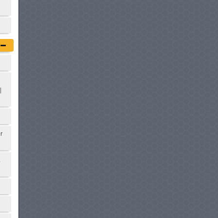
|
r
à