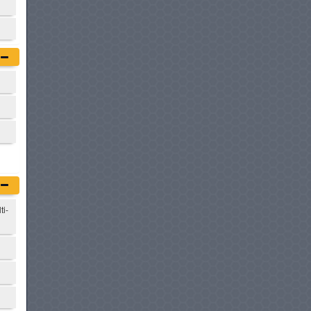
VOLKSWAGEN T-CROSS
à partir de :
74 980 DT
GAC EMZOOM
à partir de :
76 900 DT
CHERY I03
à partir de :
76 900 DT
ti-