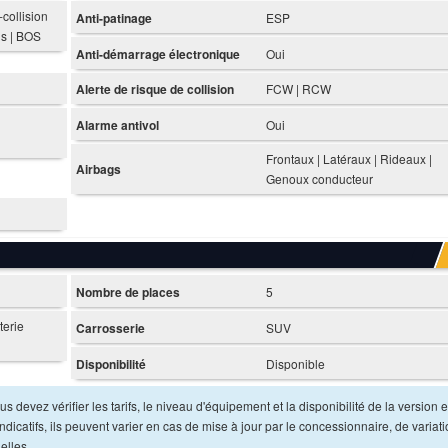
collision
Anti-patinage
ESP
ns | BOS
Anti-démarrage électronique
Oui
Alerte de risque de collision
FCW | RCW
Alarme antivol
Oui
Frontaux | Latéraux | Rideaux |
Airbags
Genoux conducteur
Nombre de places
5
terie
Carrosserie
SUV
Disponibilité
Disponible
s devez vérifier les tarifs, le niveau d'équipement et la disponibilité de la version e
dicatifs, ils peuvent varier en cas de mise à jour par le concessionnaire, de variat
elles.