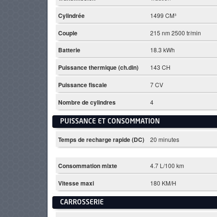
Cylindrée
1499 CM³
Couple
215 nm 2500 tr/min
Batterie
18.3 kWh
Puissance thermique (ch.din)
143 CH
Puissance fiscale
7 CV
Nombre de cylindres
4
PUISSANCE ET CONSOMMATION
Temps de recharge rapide (DC)
20 minutes
Consommation mixte
4.7 L/100 km
Vitesse maxi
180 KM/H
CARROSSERIE