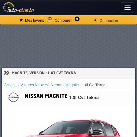
ACCUEIL
0
Mes favoris
Comparer
Connexion
ACTUALITÉS
VOITURES
NEUVES
»
MAGNITE, VERSION : 1.0T CVT TEKNA
Accueil
Voitures Neuves
Nissan
Magnite
1.0t Cvt Tekna
VOITURES
NISSAN
MAGNITE
1.0t Cvt Tekna
D'OCCASION
CAMIONS