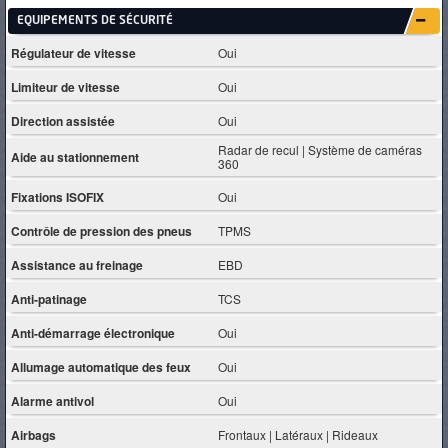
EQUIPEMENTS DE SÉCURITÉ
Régulateur de vitesse
Oui
Limiteur de vitesse
Oui
Direction assistée
Oui
Radar de recul | Système de caméras
Aide au stationnement
360
Fixations ISOFIX
Oui
Contrôle de pression des pneus
TPMS
Assistance au freinage
EBD
Anti-patinage
TCS
Anti-démarrage électronique
Oui
Allumage automatique des feux
Oui
Alarme antivol
Oui
Airbags
Frontaux | Latéraux | Rideaux