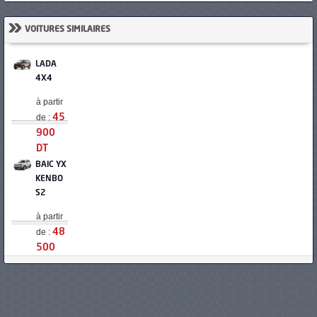
»
VOITURES SIMILAIRES
LADA
4X4
à partir
de :
45
900
DT
BAIC YX
KENBO
S2
à partir
de :
48
500
DT
BAIC YX
KENBO
S3