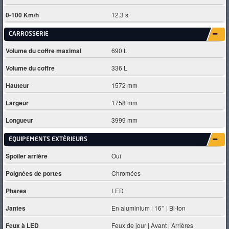
0-100 Km/h
12.3 s
CARROSSERIE
Volume du coffre maximal
690 L
Volume du coffre
336 L
Hauteur
1572 mm
Largeur
1758 mm
Longueur
3999 mm
EQUIPEMENTS EXTÈRIEURS
Spoiler arrière
Oui
Poignées de portes
Chromées
Phares
LED
Jantes
En aluminium | 16’’ | Bi-ton
Feux à LED
Feux de jour | Avant | Arrières