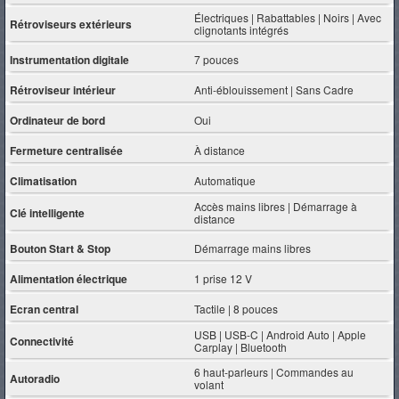
Électriques | Rabattables | Noirs | Avec
Rétroviseurs extérieurs
clignotants intégrés
Instrumentation digitale
7 pouces
Rétroviseur intérieur
Anti-éblouissement | Sans Cadre
Ordinateur de bord
Oui
Fermeture centralisée
À distance
Climatisation
Automatique
Accès mains libres | Démarrage à
Clé intelligente
distance
Bouton Start & Stop
Démarrage mains libres
Alimentation électrique
1 prise 12 V
Ecran central
Tactile | 8 pouces
USB | USB-C | Android Auto | Apple
Connectivité
Carplay | Bluetooth
6 haut-parleurs | Commandes au
Autoradio
volant