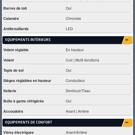
Barres de toit
Oui
Calandre
Chromée
Antibrouillards
LED
EQUIPEMENTS INTÈRIEURS
Volant réglable
En hauteur
Volant
Cuir | Multi-fonctions
Tapis de sol
Oui
Sièges réglables en hauteur
Conducteur
Sellerie
Similicuir/Tissu
Boîte à gants réfrigérée
Oui
Accoudoirs
Avant | Arrière
EQUIPEMENTS DE CONFORT
Vitres électriques
Avant/Arrière