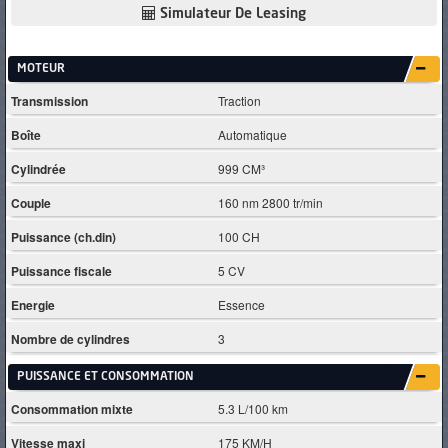
Simulateur De Leasing
MOTEUR
Transmission
Traction
Boîte
Automatique
Cylindrée
999 CM³
Couple
160 nm 2800 tr/min
Puissance (ch.din)
100 CH
Puissance fiscale
5 CV
Energie
Essence
Nombre de cylindres
3
PUISSANCE ET CONSOMMATION
Consommation mixte
5.3 L/100 km
Vitesse maxi
175 KM/H