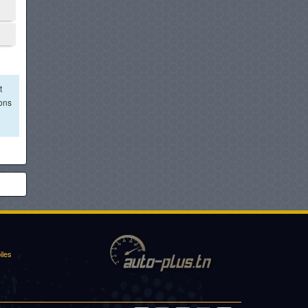
t
ions
iles