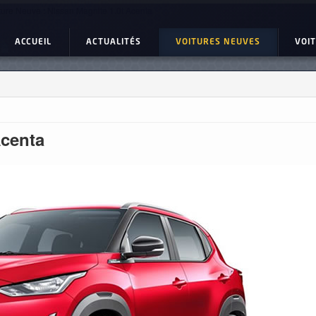
ture Neuve : Nissan Magnite 1.0t Acenta
ACCUEIL
ACTUALITÉS
VOITURES NEUVES
VOI
Acenta