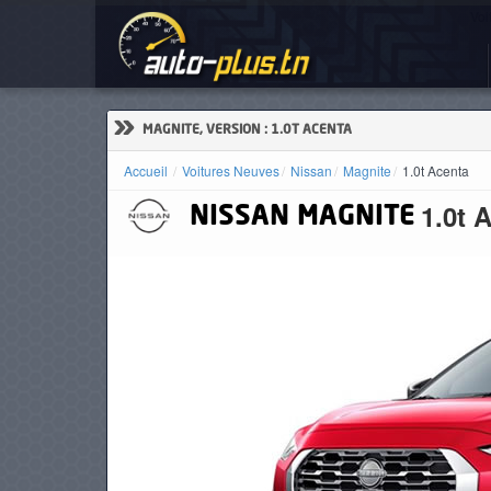
Voi
ACCUEIL
ACTUALITÉS
»
MAGNITE, VERSION : 1.0T ACENTA
Accueil
Voitures Neuves
Nissan
Magnite
1.0t Acenta
1.0t 
NISSAN
MAGNITE
VOITURES
NEUVES
VOITURES
D'OCCASION
CAMIONS