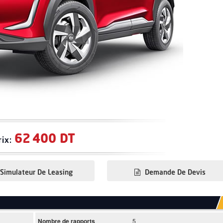
62 400 DT
rix:
Simulateur De Leasing
Demande De Devis
Nombre de rapports
5