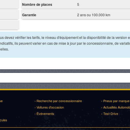
Nombre de places
5
Garantie
2 ans ou 100.000 km
s devez vérifier les tarifs, le niveau d'équipement et la disponibilité de la version e
dicatifs, ils peuvent varier en cas de mise à jour par le concessionnaire, de variat
elles.
ue
› Recherche par concessionnaire
› Pneus par marque
› Voitures d'occasion
› Actualités Automob
› Événements
› Test-Drive
cules