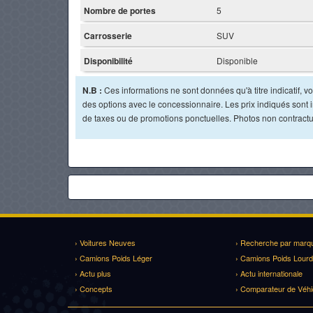
Nombre de portes
5
Carrosserie
SUV
Disponibilité
Disponible
N.B :
Ces informations ne sont données qu'à titre indicatif, vou
des options avec le concessionnaire. Les prix indiqués sont in
de taxes ou de promotions ponctuelles. Photos non contractu
› Voitures Neuves
› Recherche par marq
› Camions Poids Léger
› Camions Poids Lourd
› Actu plus
› Actu internationale
› Concepts
› Comparateur de Véhi