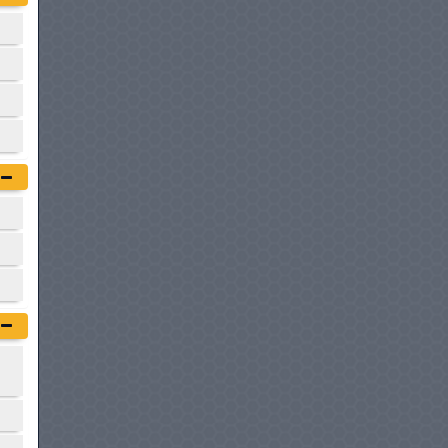
à partir de :
68 800 DT
DFSK GLORY 500
à partir de :
69 900 DT
GEELY COOLRAY
à partir de :
72 800 DT
OPEL CROSSLAND
à partir de :
72 900 DT