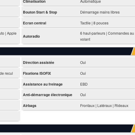
Climatisation
Automatique
Bouton Start & Stop
Démarrage mains libres
Ecran central
Tactile | 8 pouces
to | Apple
6 haut-parleurs | Commandes au
Autoradio
volant
Direction assistée
Oui
de recul
Fixations ISOFIX
Oui
Assistance au freinage
EBD
Anti-démarrage électronique
Oui
Airbags
Frontaux | Latéraux | Rideaux