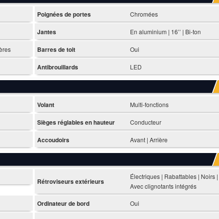
Poignées de portes
Chromées
Jantes
En aluminium | 16’’ | Bi-ton
ières
Barres de toit
Oui
Antibrouillards
LED
Volant
Multi-fonctions
Sièges réglables en hauteur
Conducteur
Accoudoirs
Avant | Arrière
Électriques | Rabattables | Noirs |
Rétroviseurs extérieurs
Avec clignotants intégrés
Ordinateur de bord
Oui