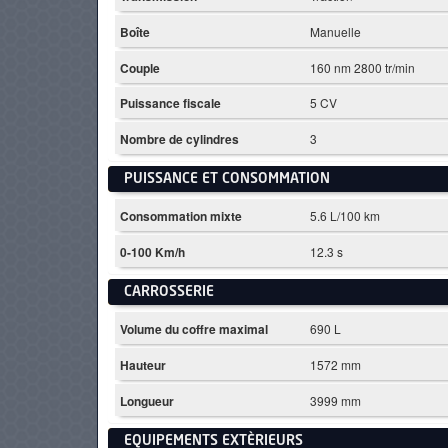
Boîte
Manuelle
Couple
160 nm 2800 tr/min
Puissance fiscale
5 CV
Nombre de cylindres
3
PUISSANCE ET CONSOMMATION
Consommation mixte
5.6 L/100 km
0-100 Km/h
12.3 s
CARROSSERIE
Volume du coffre maximal
690 L
Hauteur
1572 mm
Longueur
3999 mm
EQUIPEMENTS EXTÈRIEURS