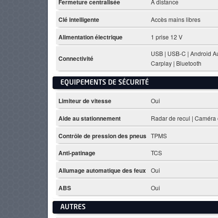
Fermeture centralisée
À distance
Clé intelligente
Accès mains libres
Alimentation électrique
1 prise 12 V
USB | USB-C | Android Au
Connectivité
Carplay | Bluetooth
EQUIPEMENTS DE SÉCURITÉ
Limiteur de vitesse
Oui
Aide au stationnement
Radar de recul | Caméra 
Contrôle de pression des pneus
TPMS
Anti-patinage
TCS
Allumage automatique des feux
Oui
ABS
Oui
AUTRES