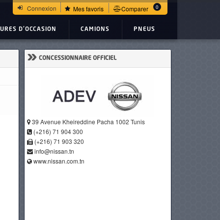
0
Connexion
Mes favoris
Comparer
TURES D'OCCASION
CAMIONS
PNEUS
»
CONCESSIONNAIRE OFFICIEL
39 Avenue Kheireddine Pacha 1002 Tunis
(+216) 71 904 300
(+216) 71 903 320
info@nissan.tn
www.nissan.com.tn