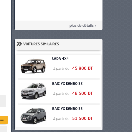
plus de détails »
»
VOITURES SIMILAIRES
LADA 4X4
à partir de :
45 900 DT
BAIC YX KENBO S2
à partir de :
48 500 DT
BAIC YX KENBO S3
à partir de :
51 500 DT