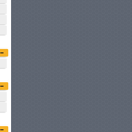
ISUZU DMAX 2P
à partir de :
53 906 DT
MAHINDRA XUV 3XO
à partir de :
57 800 DT
DACIA SANDERO STEPWAY
à partir de :
62 990 DT
ISUZU DMAX 4P
à partir de :
64 902 DT
CHERY TIGGO 2 PRO MAX
à partir de :
66 990 DT
GEELY GX3 PRO