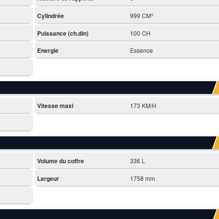
Cylindrée
999 CM³
Puissance (ch.din)
100 CH
Energie
Essence
Vitesse maxi
173 KM/H
Volume du coffre
336 L
Largeur
1758 mm