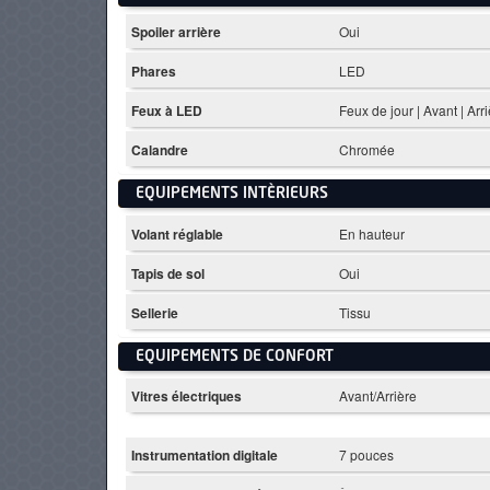
Spoiler arrière
Oui
Phares
LED
Feux à LED
Feux de jour | Avant | Arr
Calandre
Chromée
EQUIPEMENTS INTÈRIEURS
Volant réglable
En hauteur
Tapis de sol
Oui
Sellerie
Tissu
EQUIPEMENTS DE CONFORT
Vitres électriques
Avant/Arrière
Instrumentation digitale
7 pouces