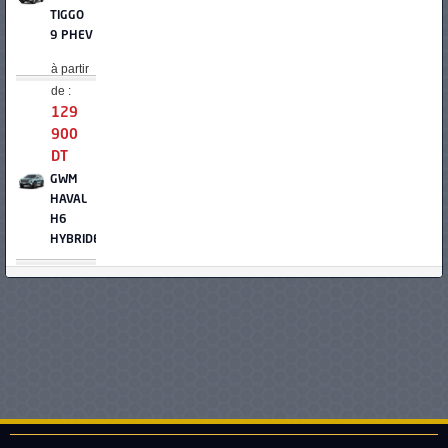
TIGGO
9 PHEV
à partir
de :
129
900
DT
GWM
HAVAL
H6
HYBRIDE
à partir
de :
129
900
DT
DEEPAL
G318
à partir