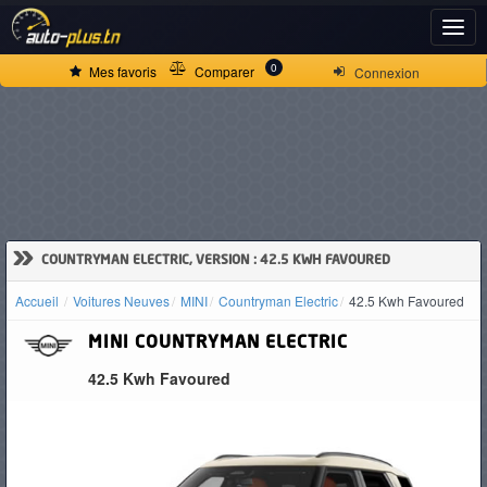
ACCUEIL
0
Mes favoris
Comparer
Connexion
ACTUALITÉS
VOITURES
NEUVES
»
COUNTRYMAN ELECTRIC, VERSION : 42.5 KWH FAVOURED
Accueil
Voitures Neuves
MINI
Countryman Electric
42.5 Kwh Favoured
VOITURES
MINI
COUNTRYMAN ELECTRIC
D'OCCASION
42.5 Kwh Favoured
CAMIONS