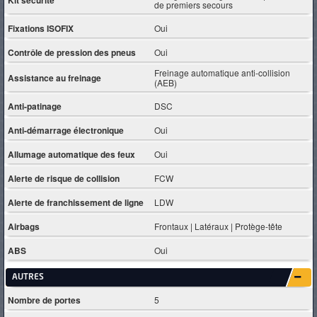
Kit sécurité
de premiers secours
Fixations ISOFIX
Oui
Contrôle de pression des pneus
Oui
Freinage automatique anti-collision
Assistance au freinage
(AEB)
Anti-patinage
DSC
Anti-démarrage électronique
Oui
Allumage automatique des feux
Oui
Alerte de risque de collision
FCW
Alerte de franchissement de ligne
LDW
Airbags
Frontaux | Latéraux | Protège-tête
ABS
Oui
AUTRES
Nombre de portes
5