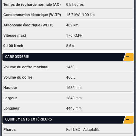
Temps de recharge normale (AC)
6.5 heures
Consommation électrique (WLTP)
15.7 kWh/100 km
Autonomie électrique (WLTP)
462 km
Vitesse maxi
170 KM/H
0-100 Km/h
8.6 s
CARROSSERIE
Volume du coffre maximal
1450 L
Volume du coffre
460 L
Hauteur
1635 mm
Largeur
1843 mm
Longueur
4445 mm
EQUIPEMENTS EXTÈRIEURS
Phares
Full LED | Adaptatifs