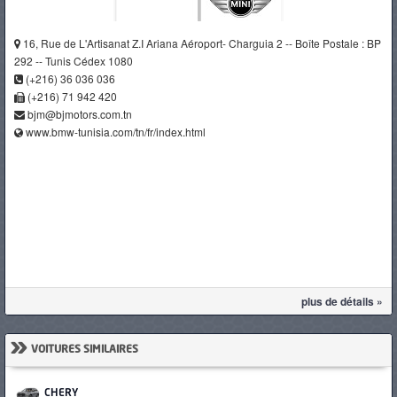
16, Rue de L'Artisanat Z.I Ariana Aéroport- Charguia 2 -- Boîte Postale : BP
292 -- Tunis Cédex 1080
(+216) 36 036 036
(+216) 71 942 420
bjm@bjmotors.com.tn
www.bmw-tunisia.com/tn/fr/index.html
plus de détails »
»
VOITURES SIMILAIRES
CHERY