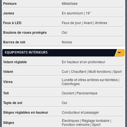
Peinture
Métallisée
Jantes
En aluminium | 19’’
Feux à LED
Feux de jour | Avant | Arrières
Boulons de roues protégés
Oui
Barres de toit
Noires
EQUIPEMENTS INTÈRIEURS
Volant réglable
En hauteur et en profondeur
Volant
Cuir | Chauffant | Multi-fonctions | Sport
Lunette et vitres arrières sur-teintées |
Vitres
Calorifuges
Toit
Ouvrant | Panoramique
Tapis de sol
Oui
Sièges réglables en hauteur
Conducteur et passager
Électriques | Réglage lombaire |
Sièges
Fonction mémoire | Sport