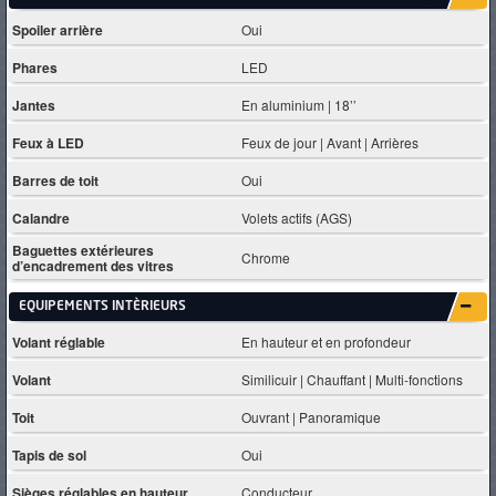
Spoiler arrière
Oui
Phares
LED
Jantes
En aluminium | 18’’
Feux à LED
Feux de jour | Avant | Arrières
Barres de toit
Oui
Calandre
Volets actifs (AGS)
Baguettes extérieures
Chrome
d’encadrement des vitres
EQUIPEMENTS INTÈRIEURS
Volant réglable
En hauteur et en profondeur
Volant
Similicuir | Chauffant | Multi-fonctions
Toit
Ouvrant | Panoramique
Tapis de sol
Oui
Sièges réglables en hauteur
Conducteur