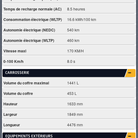
Temps de recharge normale (AC)
8.5 heures
Consommation électrique (WLTP)
16.6 kWh/100 km
Autonomie électrique (NEDC)
540 km
Autonomie électrique (WLTP)
460 km
Vitesse maxi
170 KM/H
0-100 Km/h
8.0 s
CARROSSERIE
Volume du coffre maximal
1441 L
Volume du coffre
453 L
Hauteur
1633 mm
Largeur
1849 mm
Longueur
4476 mm
EQUIPEMENTS EXTÈRIEURS