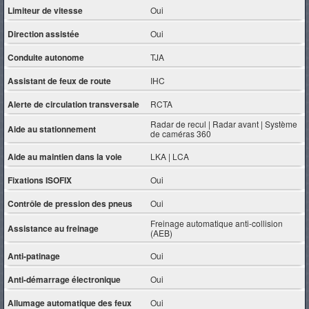
Limiteur de vitesse
Oui
Direction assistée
Oui
Conduite autonome
TJA
Assistant de feux de route
IHC
Alerte de circulation transversale
RCTA
Radar de recul | Radar avant | Système
Aide au stationnement
de caméras 360
Aide au maintien dans la voie
LKA | LCA
Fixations ISOFIX
Oui
Contrôle de pression des pneus
Oui
Freinage automatique anti-collision
Assistance au freinage
(AEB)
Anti-patinage
Oui
Anti-démarrage électronique
Oui
Allumage automatique des feux
Oui