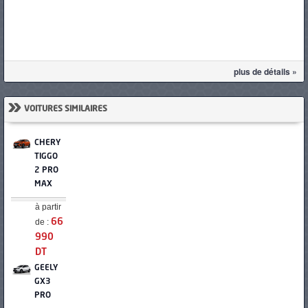
plus de détails »
»
VOITURES SIMILAIRES
CHERY
TIGGO
2 PRO
MAX
à partir
de :
66
990
DT
GEELY
GX3
PRO