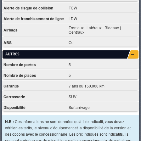
Alerte de risque de collision
FCW
Alerte de franchissement de ligne
LDW
Frontaux | Latéraux | Rideaux |
Airbags
Centraux
ABS
Oui
AUTRES
Nombre de portes
5
Nombre de places
5
Garantie
7 ans ou 150.000 km
Carrosserie
SUV
Disponibilité
Sur arrivage
N.B :
Ces informations ne sont données qu'à titre indicatif, vous devez
vérifier les tarifs, le niveau d'équipement et la disponibilité de la version et
des options avec le concessionnaire. Les prix indiqués sont indicatifs, ils
peuvent varier en cas de mise à jour par le concessionnaire, de variations