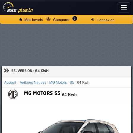
ACCUEIL
0
Mes favoris
Comparer
Connexion
ACTUALITÉS
VOITURES
NEUVES
»
S5, VERSION : 64 KWH
Accueil
Voitures Neuves
MG Motors
S5
64 Kwh
VOITURES
MG MOTORS
S5
64 Kwh
D'OCCASION
CAMIONS