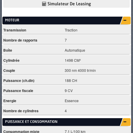
Simulateur De Leasing
MOTEUR
Transmission
Traction
Nombre de rapports
7
Boîte
Automatique
Cylindrée
1498 CM³
Couple
300 nm 4000 tr/min
Puissance (ch.din)
188 CH
Puissance fiscale
9 CV
Energie
Essence
Nombre de cylindres
4
PUISSANCE ET CONSOMMATION
Consommation mixte
7.1 L/100 km