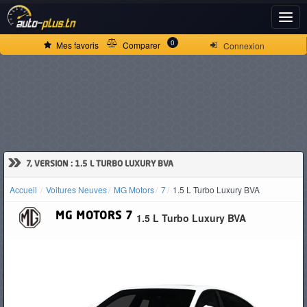
ACCUEIL
0
Mes favoris
Comparer
Connexion
ACTUALITÉS
VOITURES
NEUVES
»
7, VERSION : 1.5 L TURBO LUXURY BVA
Accueil
Voitures Neuves
MG Motors
7
1.5 L Turbo Luxury BVA
VOITURES
MG MOTORS
7
1.5 L Turbo Luxury BVA
D'OCCASION
CAMIONS