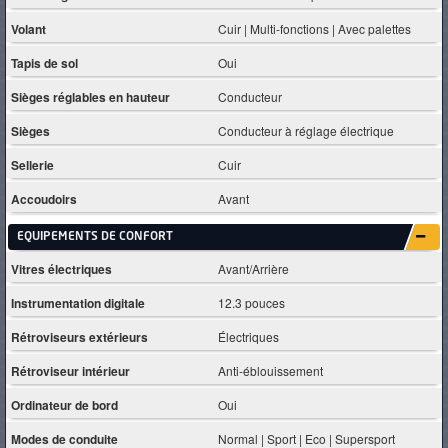
Volant
Cuir | Multi-fonctions | Avec palettes
Tapis de sol
Oui
Sièges réglables en hauteur
Conducteur
Sièges
Conducteur à réglage électrique
Sellerie
Cuir
Accoudoirs
Avant
EQUIPEMENTS DE CONFORT
Vitres électriques
Avant/Arrière
Instrumentation digitale
12.3 pouces
Rétroviseurs extérieurs
Électriques
Rétroviseur intérieur
Anti-éblouissement
Ordinateur de bord
Oui
Modes de conduite
Normal | Sport | Eco | Supersport