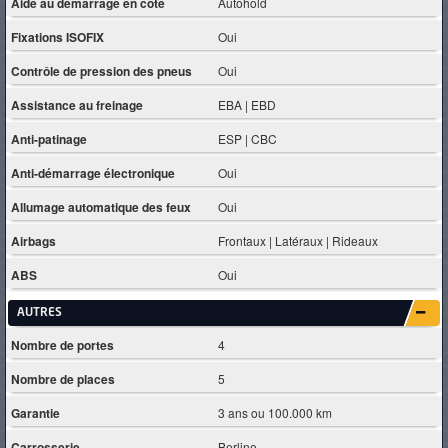
Aide au démarrage en côte
Autohold
Fixations ISOFIX
Oui
Contrôle de pression des pneus
Oui
Assistance au freinage
EBA | EBD
Anti-patinage
ESP | CBC
Anti-démarrage électronique
Oui
Allumage automatique des feux
Oui
Airbags
Frontaux | Latéraux | Rideaux
ABS
Oui
AUTRES
Nombre de portes
4
Nombre de places
5
Garantie
3 ans ou 100.000 km
Carrosserie
Berline