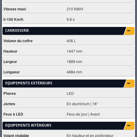
Vitesse maxi
210 KM/H
0-100 Km/h
9.8 s
CARROSSERIE
Volume du coffre
406 L
Hauteur
1447 mm
Largeur
1889 mm
Longueur
4884 mm
EQUIPEMENTS EXTÈRIEURS
Phares
LED
Jantes
En aluminium | 18’’
Feux à LED
Feux de jour | Avant
EQUIPEMENTS INTÈRIEURS
Volant réglable
En hauteur et en profondeur