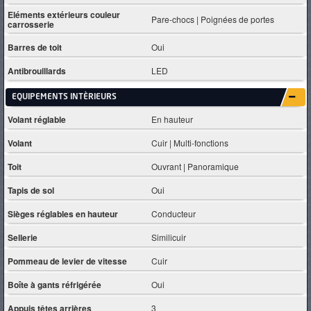
Eléments extérieurs couleur
Pare-chocs | Poignées de portes
carrosserie
Barres de toit
Oui
Antibrouillards
LED
EQUIPEMENTS INTÈRIEURS
Volant réglable
En hauteur
Volant
Cuir | Multi-fonctions
Toit
Ouvrant | Panoramique
Tapis de sol
Oui
Sièges réglables en hauteur
Conducteur
Sellerie
Similicuir
Pommeau de levier de vitesse
Cuir
Boîte à gants réfrigérée
Oui
Appuis têtes arrières
3