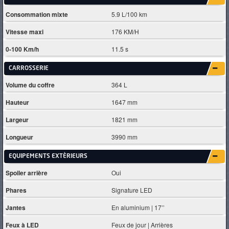
Consommation mixte
5.9 L/100 km
Vitesse maxi
176 KM/H
0-100 Km/h
11.5 s
CARROSSERIE
Volume du coffre
364 L
Hauteur
1647 mm
Largeur
1821 mm
Longueur
3990 mm
EQUIPEMENTS EXTÈRIEURS
Spoiler arrière
Oui
Phares
Signature LED
Jantes
En aluminium | 17’’
Feux à LED
Feux de jour | Arrières