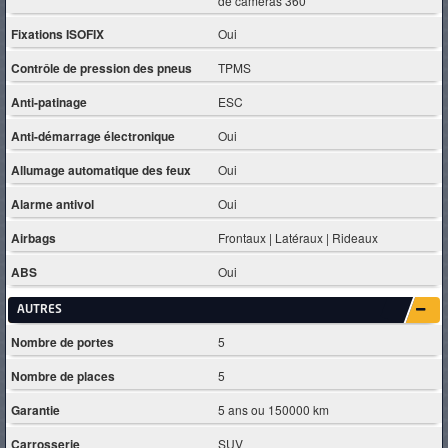
de caméras 360
Fixations ISOFIX
Oui
Contrôle de pression des pneus
TPMS
Anti-patinage
ESC
Anti-démarrage électronique
Oui
Allumage automatique des feux
Oui
Alarme antivol
Oui
Airbags
Frontaux | Latéraux | Rideaux
ABS
Oui
AUTRES
Nombre de portes
5
Nombre de places
5
Garantie
5 ans ou 150000 km
Carrosserie
SUV