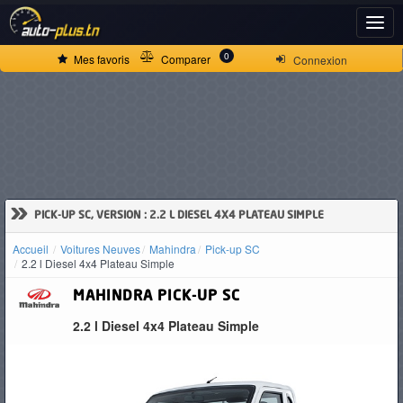
ACCUEIL
0
Mes favoris
Comparer
Connexion
ACTUALITÉS
VOITURES
NEUVES
»
PICK-UP SC, VERSION : 2.2 L DIESEL 4X4 PLATEAU SIMPLE
Accueil
Voitures Neuves
Mahindra
Pick-up SC
VOITURES
2.2 l Diesel 4x4 Plateau Simple
D'OCCASION
MAHINDRA
PICK-UP SC
2.2 l Diesel 4x4 Plateau Simple
CAMIONS