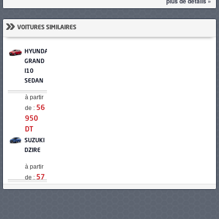
plus de détails »
»
VOITURES SIMILAIRES
HYUNDAI
GRAND
I10
SEDAN
à partir
de :
56
950
DT
SUZUKI
DZIRE
à partir
de :
57
900
DT
MAZDA