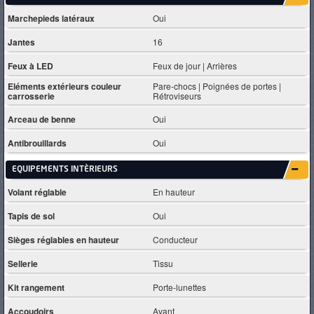
Marchepieds latéraux
Oui
Jantes
16
Feux à LED
Feux de jour | Arrières
Eléments extérieurs couleur
Pare-chocs | Poignées de portes |
carrosserie
Rétroviseurs
Arceau de benne
Oui
Antibrouillards
Oui
EQUIPEMENTS INTÈRIEURS
Volant réglable
En hauteur
Tapis de sol
Oui
Sièges réglables en hauteur
Conducteur
Sellerie
Tissu
Kit rangement
Porte-lunettes
Accoudoirs
Avant