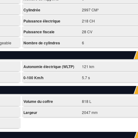
Cylindrée
2997 CM³
Puissance électrique
218 CH
Puissance fiscale
28 CV
rgeable
Nombre de cylindres
6
Autonomie électrique (WLTP)
121 km
0-100 Km/h
5.7 s
Volume du coffre
818 L
Largeur
2047 mm