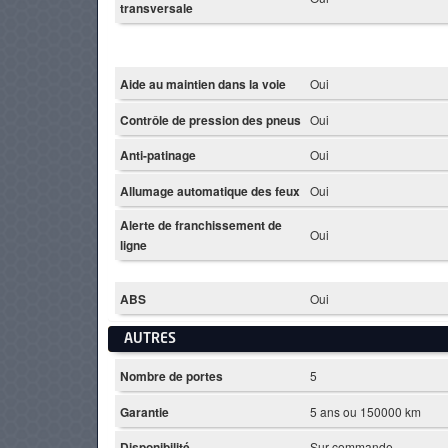
transversale
Aide au maintien dans la voie
Oui
Contrôle de pression des pneus
Oui
Anti-patinage
Oui
Allumage automatique des feux
Oui
Alerte de franchissement de
Oui
ligne
ABS
Oui
AUTRES
Nombre de portes
5
Garantie
5 ans ou 150000 km
Disponibilité
Sur commande