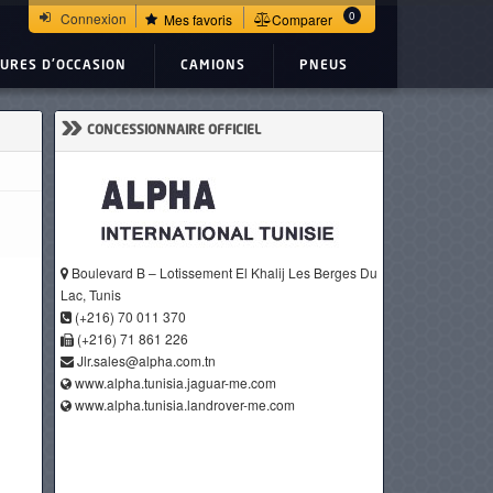
0
Connexion
Mes favoris
Comparer
TURES D'OCCASION
CAMIONS
PNEUS
»
CONCESSIONNAIRE OFFICIEL
Boulevard B – Lotissement El Khalij Les Berges Du
Lac, Tunis
(+216) 70 011 370
(+216) 71 861 226
Jlr.sales@alpha.com.tn
www.alpha.tunisia.jaguar-me.com
www.alpha.tunisia.landrover-me.com