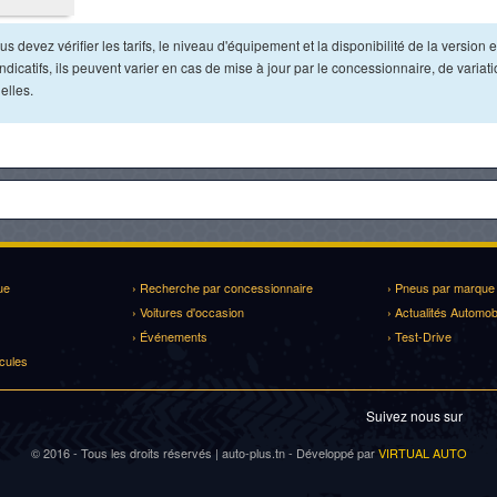
s devez vérifier les tarifs, le niveau d'équipement et la disponibilité de la version e
dicatifs, ils peuvent varier en cas de mise à jour par le concessionnaire, de variat
elles.
ue
› Recherche par concessionnaire
› Pneus par marque
› Voitures d'occasion
› Actualités Automob
› Événements
› Test-Drive
cules
Suivez nous sur
© 2016 - Tous les droits réservés | auto-plus.tn - Développé par
VIRTUAL AUTO