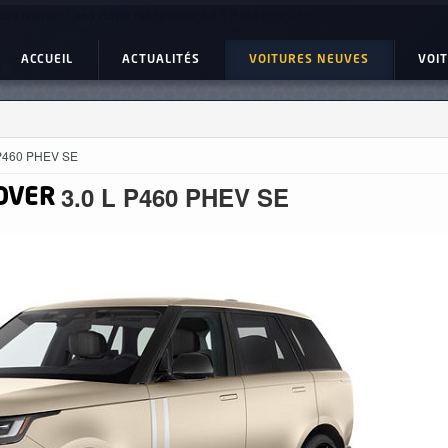
ture Neuve : Land Rover range rover 3.0 L P460 PHEV SE
ACCUEIL
ACTUALITÉS
VOITURES NEUVES
VOI
 P460 PHEV SE
3.0 L P460 PHEV SE
OVER