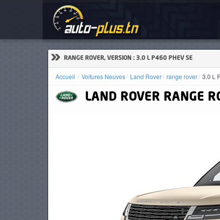
Voi
ACCUEIL
ACTUALITÉS
»
RANGE ROVER, VERSION : 3.0 L P460 PHEV SE
Accueil
Voitures Neuves
Land Rover
range rover
3.0 L
LAND ROVER
RANGE R
VOITURES
NEUVES
VOITURES
D'OCCASION
CAMIONS