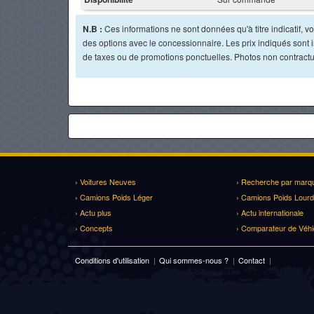
N.B :
Ces informations ne sont données qu'à titre indicatif, vou
des options avec le concessionnaire. Les prix indiqués sont in
de taxes ou de promotions ponctuelles. Photos non contractu
› Voitures Neuves
› Recherche par marq
› Camions Poids Léger
› Camions Poids Lourd
› Actu plus
› Actu internationale
› Concepts
› Comparateur de Véhi
Conditions d'utilisation
|
Qui sommes-nous ?
|
Contact
|