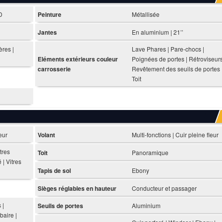
D
Peinture
Métallisée
Jantes
En aluminium | 21’’
ères |
Lave Phares | Pare-chocs |
Eléments extérieurs couleur
Poignées de portes | Rétroviseurs
carrosserie
Revêtement des seuils de portes 
Toit
eur
Volant
Multi-fonctions | Cuir pleine fleur
tres
Toit
Panoramique
 | Vitres
Tapis de sol
Ebony
Sièges réglables en hauteur
Conducteur et passager
 |
Seuils de portes
Aluminium
baire |