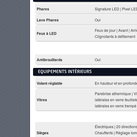
Phares
Signature LED | Pixel LE
Lave Phares
Oui
Feux de jour | Avant | Arri
Feux à LED
Clignotants à défilement
Antibrouillards
Oui
EQUIPEMENTS INTÈRIEURS
Volant réglable
En hauteur et en profond
Parebrise athermique | Vi
Vitres
latérales en verre feuilleté
latérales en verre trempé
Électriques | 20 directions
Sièges
Chauffants | Réglage lom