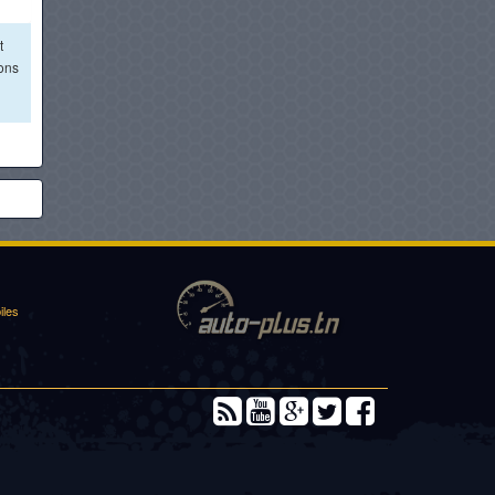
t
ions
iles