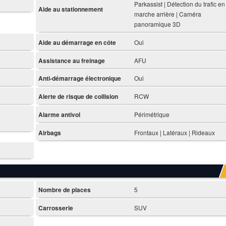
Parkassist | Détection du trafic en
Aide au stationnement
marche arrière | Caméra
panoramique 3D
Aide au démarrage en côte
Oui
Assistance au freinage
AFU
Anti-démarrage électronique
Oui
Alerte de risque de collision
RCW
Alarme antivol
Périmétrique
Airbags
Frontaux | Latéraux | Rideaux
Nombre de places
5
Carrosserie
SUV