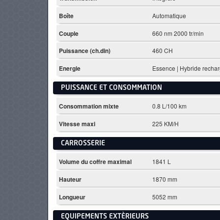
Boîte
Automatique
Couple
660 nm 2000 tr/min
Puissance (ch.din)
460 CH
Energie
Essence | Hybride recha
PUISSANCE ET CONSOMMATION
Consommation mixte
0.8 L/100 km
Vitesse maxi
225 KM/H
CARROSSERIE
Volume du coffre maximal
1841 L
Hauteur
1870 mm
Longueur
5052 mm
EQUIPEMENTS EXTÈRIEURS