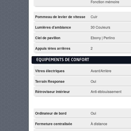
Fonction mémoire
Pommeau de levier de vitesse
Cuir
Lumières d’ambiance
30 Couleurs
Ciel de pavillon
Ebony | Perlino
Appuis têtes arrières
2
EQUIPEMENTS DE CONFORT
Vitres électriques
Avant/Arrière
Terrain Response
Oui
Rétroviseur intérieur
Anti-éblouissement
Ordinateur de bord
Oui
Fermeture centralisée
À distance