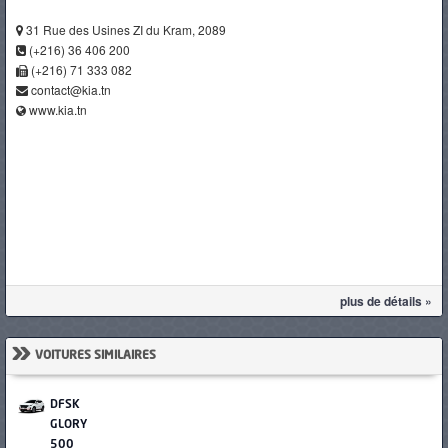
31 Rue des Usines ZI du Kram, 2089
(+216) 36 406 200
(+216) 71 333 082
contact@kia.tn
www.kia.tn
plus de détails »
»
VOITURES SIMILAIRES
DFSK
GLORY
500