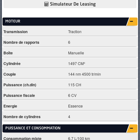
Simulateur De Leasing
MOTEUR
Transmission
Traction
Nombre de rapports
6
Boîte
Manuelle
Cylindrée
1497 CM³
Couple
144 nm 4500 tr/min
Puissance (ch.din)
115 CH
Puissance fiscale
6 CV
Energie
Essence
Nombre de cylindres
4
PUISSANCE ET CONSOMMATION
Consommation mixte
6.7 L/100 km