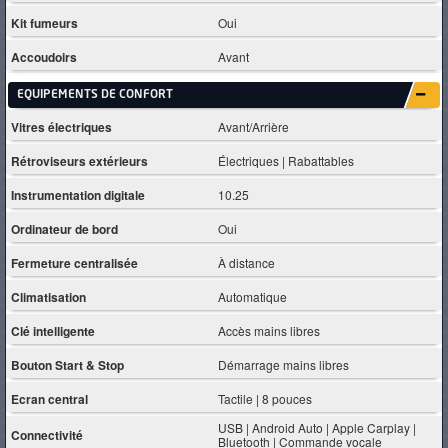
Kit fumeurs
Oui
Accoudoirs
Avant
EQUIPEMENTS DE CONFORT
Vitres électriques
Avant/Arrière
Rétroviseurs extérieurs
Électriques | Rabattables
Instrumentation digitale
10.25
Ordinateur de bord
Oui
Fermeture centralisée
À distance
Climatisation
Automatique
Clé intelligente
Accès mains libres
Bouton Start & Stop
Démarrage mains libres
Ecran central
Tactile | 8 pouces
USB | Android Auto | Apple Carplay |
Connectivité
Bluetooth | Commande vocale