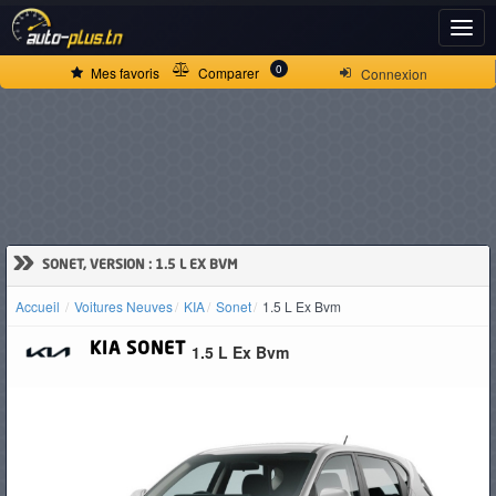
ACCUEIL
0
Mes favoris
Comparer
Connexion
ACTUALITÉS
VOITURES
NEUVES
»
SONET, VERSION : 1.5 L EX BVM
Accueil
Voitures Neuves
KIA
Sonet
1.5 L Ex Bvm
VOITURES
KIA
SONET
1.5 L Ex Bvm
D'OCCASION
CAMIONS