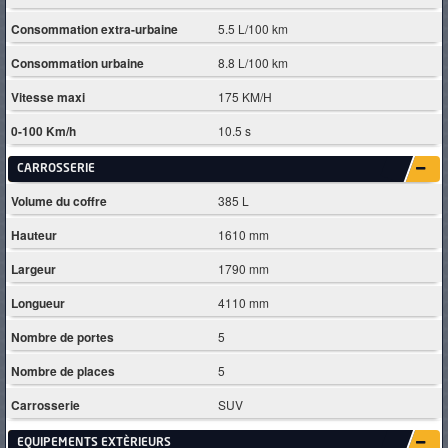
Consommation extra-urbaine
5.5 L/100 km
Consommation urbaine
8.8 L/100 km
Vitesse maxi
175 KM/H
0-100 Km/h
10.5 s
CARROSSERIE
Volume du coffre
385 L
Hauteur
1610 mm
Largeur
1790 mm
Longueur
4110 mm
Nombre de portes
5
Nombre de places
5
Carrosserie
SUV
EQUIPEMENTS EXTÈRIEURS