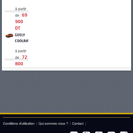
à partir
de :
69
900
DT
GEELY
COOLRAY
à partir
de :
72
800
DT
OPEL
CROSSLAND
à partir
de :
72
900
DT
VOLKSWAGEN
Conditions d'utilisation
|
Qui sommes-nous ?
|
Contact
|
T-
CROSS