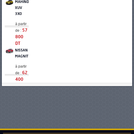
MAHINDRA
XUV
3XO
à partir
de :
57
800
DT
NISSAN
MAGNITE
à partir
de :
62
400
DT
DACIA
SANDERO
STEPWAY
à partir
de :
62
990