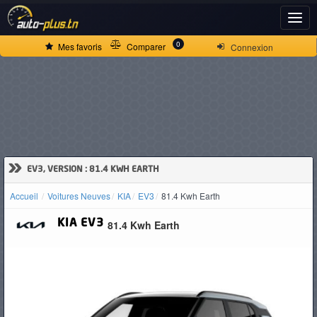
ACCUEIL
0
Mes favoris
Comparer
Connexion
ACTUALITÉS
VOITURES
NEUVES
»
EV3, VERSION : 81.4 KWH EARTH
Accueil
Voitures Neuves
KIA
EV3
81.4 Kwh Earth
VOITURES
KIA
EV3
81.4 Kwh Earth
D'OCCASION
CAMIONS