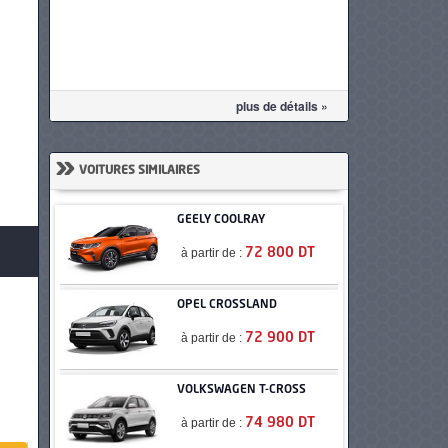
plus de détails »
»
VOITURES SIMILAIRES
GEELY COOLRAY
à partir de :
72 800 DT
OPEL CROSSLAND
à partir de :
72 900 DT
VOLKSWAGEN T-CROSS
à partir de :
74 980 DT