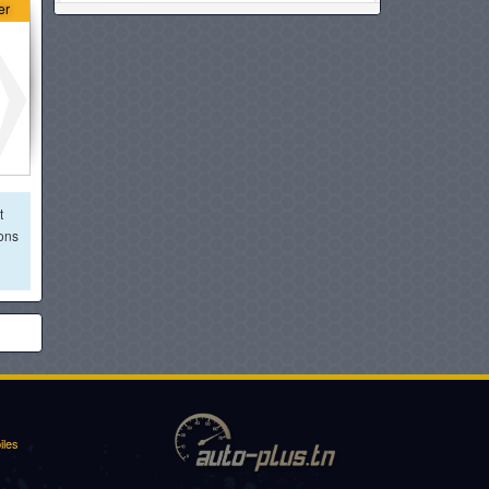
er
GAC EMZOOM
à partir de :
76 900 DT
SUZUKI FRONX
à partir de :
76 900 DT
t
DFSK E5 PHEV
ions
à partir de :
76 900 DT
CHERY I03
à partir de :
76 900 DT
ŠKODA KUSHAQ
à partir de :
78 980 DT
iles