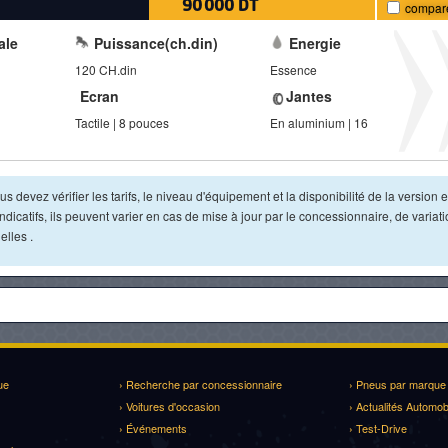
90 000 DT
compar
ale
Puissance(ch.din)
Energie
120 CH.din
Essence
Ecran
Jantes
Tactile | 8 pouces
En aluminium | 16
s devez vérifier les tarifs, le niveau d'équipement et la disponibilité de la version e
dicatifs, ils peuvent varier en cas de mise à jour par le concessionnaire, de variat
lles .
ue
› Recherche par concessionnaire
› Pneus par marque
› Voitures d'occasion
› Actualités Automob
› Événements
› Test-Drive