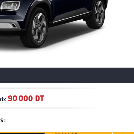
90 000 DT
rix
S :