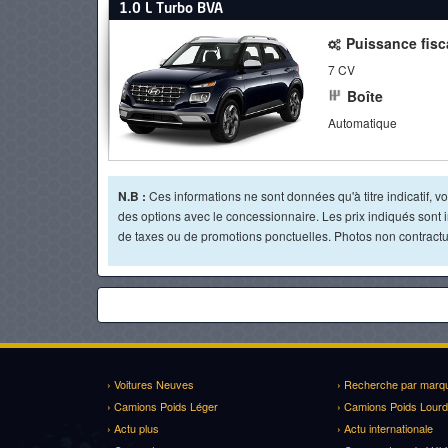
1.0 L Turbo BVA
Puissance fisc
7 CV
Boîte
Automatique
N.B :
Ces informations ne sont données qu'à titre indicatif, vou
des options avec le concessionnaire. Les prix indiqués sont in
de taxes ou de promotions ponctuelles. Photos non contractue
› Voitures Neuves
› Recherche par marq
› Camions Poids Léger
› Camions Poids Lourd
› Actu plus
› Actu internationale