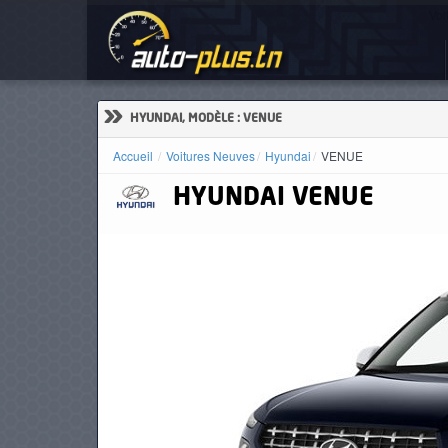
Voi
ACCUEIL
ACTUALITÉS
»
HYUNDAI, MODÈLE : VENUE
Accueil
Voitures Neuves
Hyundai
VENUE
HYUNDAI
VENUE
VOITURES
NEUVES
VOITURES
D'OCCASION
CAMIONS