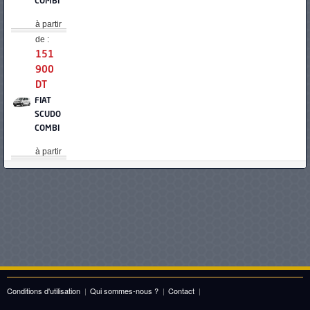
COMBI
à partir
de :
151
900
DT
FIAT
SCUDO
COMBI
à partir
de :
153
900
DT
HYUNDAI
STARIA
11
PLACES
Conditions d'utilisation
|
Qui sommes-nous ?
|
Contact
|
à partir
de :