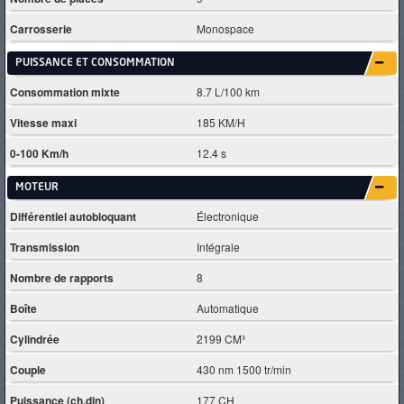
Carrosserie
Monospace
PUISSANCE ET CONSOMMATION
Consommation mixte
8.7 L/100 km
Vitesse maxi
185 KM/H
0-100 Km/h
12.4 s
MOTEUR
Différentiel autobloquant
Électronique
Transmission
Intégrale
Nombre de rapports
8
Boîte
Automatique
Cylindrée
2199 CM³
Couple
430 nm 1500 tr/min
Puissance (ch.din)
177 CH