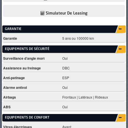
Simulateur De Leasing
GARANTIE
Garantie
5 ans ou 100000 km
EQUIPEMENTS DE SÉCURITÉ
Surveillance d’angle mort
Oui
Assistance au freinage
DBC
Anti-patinage
ESP
Alarme antivol
Oui
Airbags
Frontaux | Latéraux | Rideaux
ABS
Oui
EQUIPEMENTS DE CONFORT
Vitres électriques
Avant