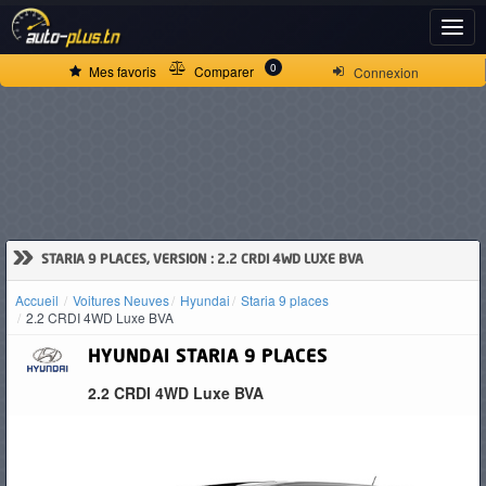
ACCUEIL
0
Mes favoris
Comparer
Connexion
ACTUALITÉS
VOITURES
NEUVES
»
STARIA 9 PLACES, VERSION : 2.2 CRDI 4WD LUXE BVA
Accueil
Voitures Neuves
Hyundai
Staria 9 places
VOITURES
2.2 CRDI 4WD Luxe BVA
D'OCCASION
HYUNDAI
STARIA 9 PLACES
2.2 CRDI 4WD Luxe BVA
CAMIONS