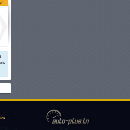
er
HYUNDAI STARIA 11
PLACES
à partir de :
159 600 DT
HYUNDAI STARIA 9 PLACES
à partir de :
199 950 DT
t
ions
iles