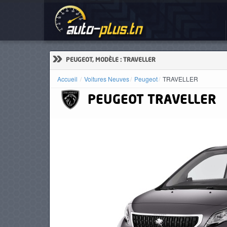
Voi
ACCUEIL
ACTUALITÉS
»
PEUGEOT, MODÈLE : TRAVELLER
Accueil
Voitures Neuves
Peugeot
TRAVELLER
PEUGEOT
TRAVELLER
VOITURES
NEUVES
VOITURES
D'OCCASION
CAMIONS