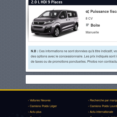
2.0 L HDI 9 Places
Puissance fisc
8 CV
Boîte
Manuelle
N.B :
Ces informations ne sont données qu'à titre indicatif, vou
des options avec le concessionnaire. Les prix indiqués sont in
de taxes ou de promotions ponctuelles. Photos non contractue
› Voitures Neuves
› Recherche par marq
› Camions Poids Léger
› Camions Poids Lourd
› Actu plus
› Actu internationale