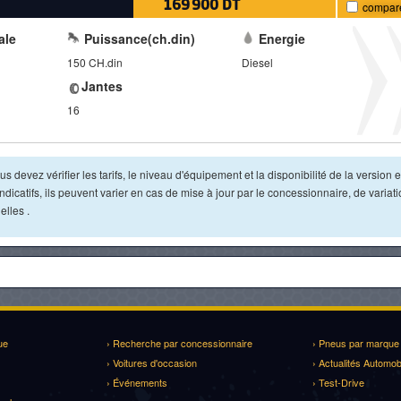
169 900 DT
compar
ale
Puissance(ch.din)
Energie
150 CH.din
Diesel
Jantes
16
s devez vérifier les tarifs, le niveau d'équipement et la disponibilité de la version e
dicatifs, ils peuvent varier en cas de mise à jour par le concessionnaire, de variat
lles .
ue
› Recherche par concessionnaire
› Pneus par marque
› Voitures d'occasion
› Actualités Automob
› Événements
› Test-Drive