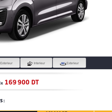
Exterieur
Interieur
Exterieur
169 900 DT
ix
S :