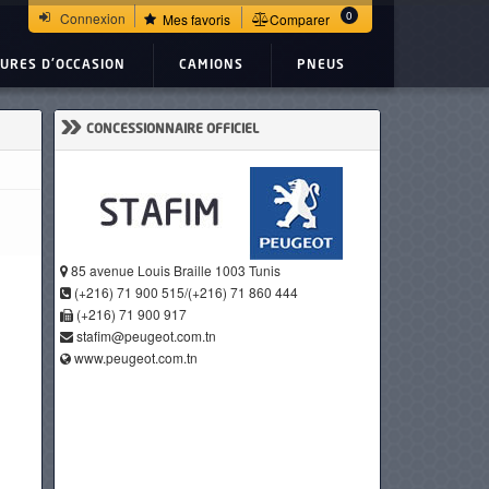
0
Connexion
Mes favoris
Comparer
TURES D'OCCASION
CAMIONS
PNEUS
»
CONCESSIONNAIRE OFFICIEL
85 avenue Louis Braille 1003 Tunis
(+216) 71 900 515/(+216) 71 860 444
(+216) 71 900 917
stafim@peugeot.com.tn
www.peugeot.com.tn