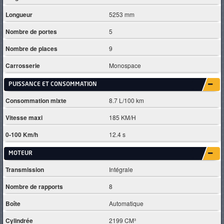
Longueur
5253 mm
Nombre de portes
5
Nombre de places
9
Carrosserie
Monospace
PUISSANCE ET CONSOMMATION
Consommation mixte
8.7 L/100 km
Vitesse maxi
185 KM/H
0-100 Km/h
12.4 s
MOTEUR
Transmission
Intégrale
Nombre de rapports
8
Boîte
Automatique
Cylindrée
2199 CM³