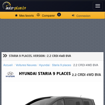
ACCUEIL
0
Mes favoris
Comparer
Connexion
ACTUALITÉS
VOITURES
NEUVES
»
STARIA 9 PLACES, VERSION : 2.2 CRDI 4WD BVA
Accueil
Voitures Neuves
Hyundai
Staria 9 places
2.2 CRDI 4WD BVA
VOITURES
HYUNDAI
STARIA 9 PLACES
2.2 CRDI 4WD BVA
D'OCCASION
CAMIONS