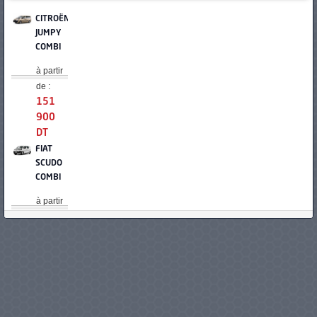
CITROËN
JUMPY
COMBI
à partir
de :
151
900
DT
FIAT
SCUDO
COMBI
à partir
de :
153
900
DT
HYUNDAI
STARIA
11