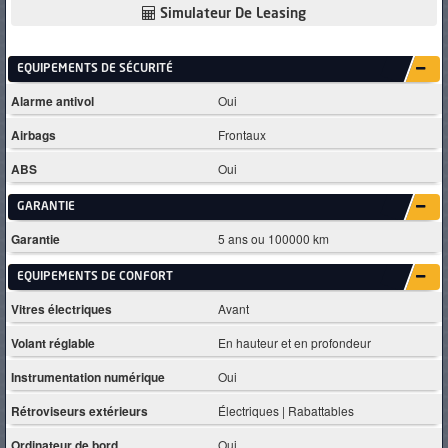
Simulateur De Leasing
EQUIPEMENTS DE SÉCURITÉ
Alarme antivol
Oui
Airbags
Frontaux
ABS
Oui
GARANTIE
Garantie
5 ans ou 100000 km
EQUIPEMENTS DE CONFORT
Vitres électriques
Avant
Volant réglable
En hauteur et en profondeur
Instrumentation numérique
Oui
Rétroviseurs extérieurs
Électriques | Rabattables
Ordinateur de bord
Oui