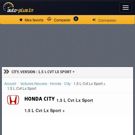
ACCUEIL
0
Mes favoris
Comparer
Connexion
ACTUALITÉS
VOITURES
NEUVES
»
CITY, VERSION : 1.5 L CVT LX SPORT +
Accueil
Voitures Neuves
Honda
City
1.5 L Cvt Lx Sport +
VOITURES
1.5 L Cvt Lx Sport
D'OCCASION
HONDA
CITY
1.5 L Cvt Lx Sport
1.5 L Cvt Lx Sport +
CAMIONS