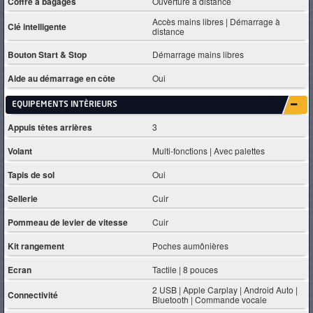
Coffre à bagages
Ouverture à distance
Accès mains libres | Démarrage à
Clé intelligente
distance
Bouton Start & Stop
Démarrage mains libres
Aide au démarrage en côte
Oui
EQUIPEMENTS INTÈRIEURS
Appuis têtes arrières
3
Volant
Multi-fonctions | Avec palettes
Tapis de sol
Oui
Sellerie
Cuir
Pommeau de levier de vitesse
Cuir
Kit rangement
Poches aumônières
Ecran
Tactile | 8 pouces
2 USB | Apple Carplay | Android Auto |
Connectivité
Bluetooth | Commande vocale