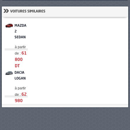
»
VOITURES SIMILAIRES
MAZDA
2
SEDAN
à partir
de :
61
800
DT
DACIA
LOGAN
à partir
de :
62
980
DT
MAHINDRA
PICK-
UP SC