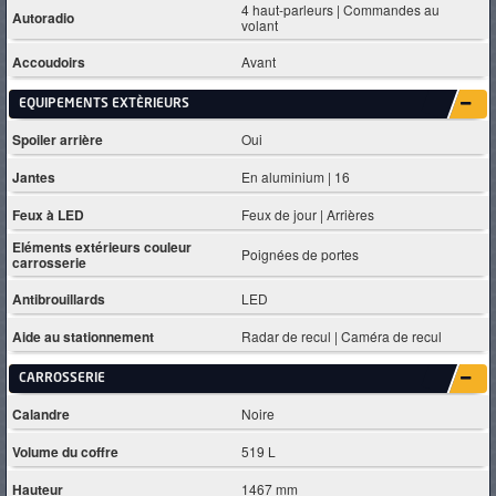
4 haut-parleurs | Commandes au
Autoradio
volant
Accoudoirs
Avant
EQUIPEMENTS EXTÈRIEURS
Spoiler arrière
Oui
Jantes
En aluminium | 16
Feux à LED
Feux de jour | Arrières
Eléments extérieurs couleur
Poignées de portes
carrosserie
Antibrouillards
LED
Aide au stationnement
Radar de recul | Caméra de recul
CARROSSERIE
Calandre
Noire
Volume du coffre
519 L
Hauteur
1467 mm