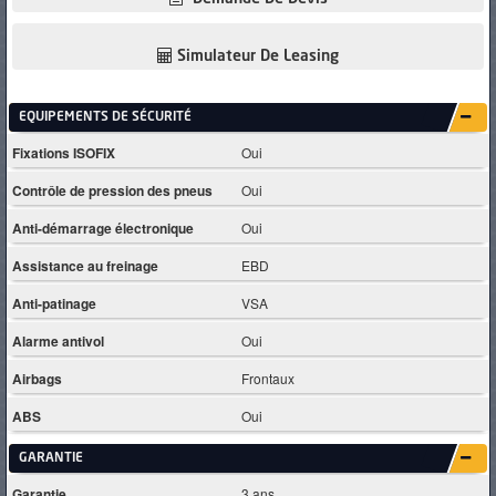
Simulateur De Leasing
EQUIPEMENTS DE SÉCURITÉ
Fixations ISOFIX
Oui
Contrôle de pression des pneus
Oui
Anti-démarrage électronique
Oui
Assistance au freinage
EBD
Anti-patinage
VSA
Alarme antivol
Oui
Airbags
Frontaux
ABS
Oui
GARANTIE
Garantie
3 ans