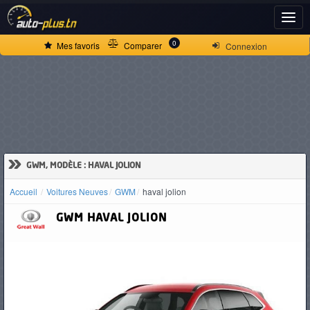
ACCUEIL
0
Mes favoris
Comparer
Connexion
ACTUALITÉS
VOITURES
NEUVES
»
GWM, MODÈLE : HAVAL JOLION
Accueil
Voitures Neuves
GWM
haval jolion
VOITURES
GWM
HAVAL JOLION
D'OCCASION
CAMIONS